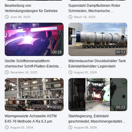
Bearbeitung von
Superstahl Dampfturbinen Rotor
Verbindungsstangen für Getriebe
Schmieden, Mechanische
Windturbine Hauptwelle
June 09, 2025
March 19, 2025
00:19
00:53
Geölte Schiffsinnenplattform
Wärmetauscher Druckbehälter Tank
chemischer Schiff-Platten-Edelstahl-
Edelstahlbehälter Legierstahl
verbiegende Platte durch Art
December 16, 2025
August 02, 2026
00:02
00:23
Warmgewalzte Achswelle ASTM
Stahllegierung, Edelstahl
E45-76 Methode A Ra 6,3 μm
geschmiedet, Maschinengestalteter
Hydraulikölzylinder mit großem
August 02, 2026
August 08, 2026
Durchmesser