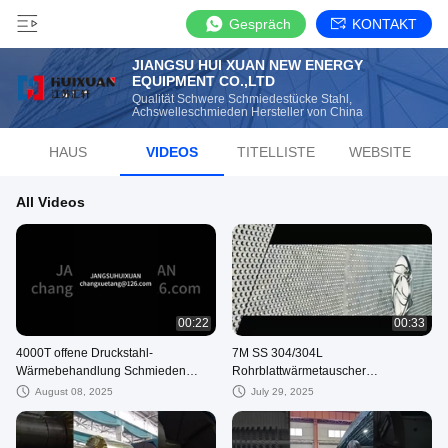
Gespräch
KONTAKT
JIANGSU HUI XUAN NEW ENERGY
EQUIPMENT CO.,LTD
Qualität Schwere Schmiedestücke Stahl,
Achswelleschmieden Hersteller von China
HAUS
VIDEOS
TITELLISTE
WEBSITE
All Videos
00:22
00:33
4000T offene Druckstahl-
7M SS 304/304L
Wärmebehandlung Schmieden
Rohrblattwärmetauscher
Schwerlast-Gangwelle Achse
Edelstahlschmieden
August 08, 2025
July 29, 2025