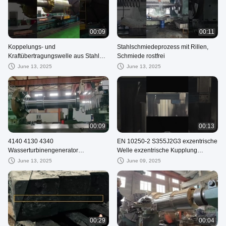
00:09
00:11
Koppelungs- und
Stahlschmiedeprozess mit Rillen,
Kraftübertragungswelle aus Stahl
Schmiede rostfrei
4340 4140 18CrNiMo7-6 4330
June 13, 2025
June 13, 2025
00:09
00:13
4140 4130 4340
EN 10250-2 S355J2G3 exzentrische
Wasserturbinengenerator
Welle exzentrische Kupplung
geschmiedete Stahlwellen DIN-
geschmiedete Teile
June 13, 2025
June 09, 2025
Norm
00:29
00:04