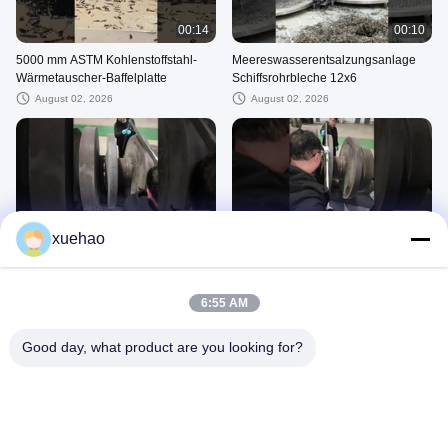
00:14
00:10
5000 mm ASTM Kohlenstoffstahl-
Meereswasserentsalzungsanlage
Wärmetauscher-Baffelplatte
Schiffsrohrbleche 12x6
August 02, 2026
August 02, 2026
00:35
00:46
xuehao
Stromerzeuger Rotor Schmieden mit
Stromerzeuger Rotor Schmieden mit
Schleifen,Wärmestabilitätsprüfung
Schleifen,Wärmestabilitätsprüfung
July 20, 2026
June 22, 2026
6:55 AM
Good day, what product are you looking for?
00:11
01:15
Q345D Schmiedewerk aus
Baffle 904L F53 Druckbehälter