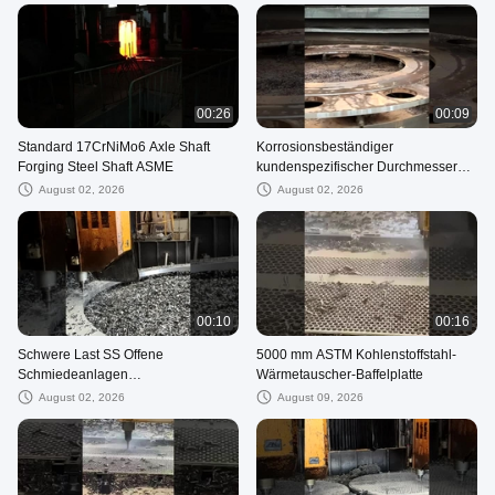
00:26
00:09
Standard 17CrNiMo6 Axle Shaft
Korrosionsbeständiger
Forging Steel Shaft ASME
kundenspezifischer Durchmesser
ASME schmiedete rostfreie
August 02, 2026
August 02, 2026
Flansche
00:10
00:16
Schwere Last SS Offene
5000 mm ASTM Kohlenstoffstahl-
Schmiedeanlagen
Wärmetauscher-Baffelplatte
Großschmiedeanlagen
August 02, 2026
August 09, 2026