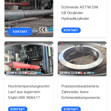
Schmiede ASTM DIN
ASTM-Standard für die
QUALITÄTSKONTROLLE
GB Ölzylinder
Schmiede aus Edelstahl,
Hydraulikzylinder
große hydraulische Ram
Hebel, geschmiedete
SITEMAP
hydraulische
KONTAKT
KONTAKT
Kolbenstange,
PRIVACY
POLICY
Hochtemperaturgeschmiedeter
Präzisionsbearbeitete
Lauf aus legiertem
Zahnräder, leere
Stahl UNS N06617
Schmiedekomponente,
maßgeschneiderte
Lösungen für
KONTAKT
KONTAKT