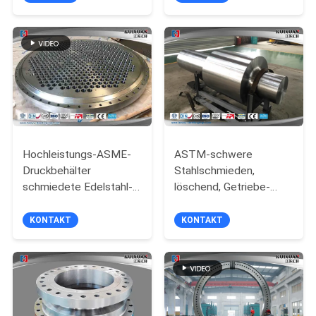
industrielle
Anwendungen und
langlebige Leistung
Hochleistungs-ASME-
ASTM-schwere
Druckbehälter
Stahlschmieden,
schmiedete Edelstahl-
löschend, Getriebe-
Fittings-Blatt
Hauptleitungs-Welle
mildernd
KONTAKT
KONTAKT