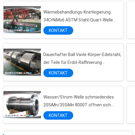
Wärmebehandlungs-Knetlegierung
34CrNiMo6 ASTM Stahl-Quart-Welle
8000T
KONTAKT
Dauerhafter Ball Vavle-Körper-Edelstahl,
der Teile für Erdöl-Raffinierung
schmiedet
KONTAKT
Wasser/Strom-Welle schmiedendes
20SiMn/35SiMn 8000T öffnen sich
sterben Hydropress
KONTAKT
Großes Hohlrad 1 Minenmaschiene Freiformschmiedens 18CrNiMo7-6 4340 20 CrMnMo