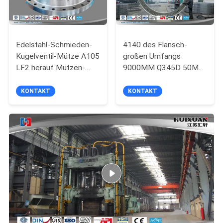
Edelstahl-Schmieden-
4140 des Flansch-
Kugelventil-Mütze A105
großen Umfangs
LF2 herauf Mützen-
9000MM Q345D 50Mn
niedrige Mütze
industrieller
geschmiedeter
KONTAKT
KONTAKT
Durchmesser