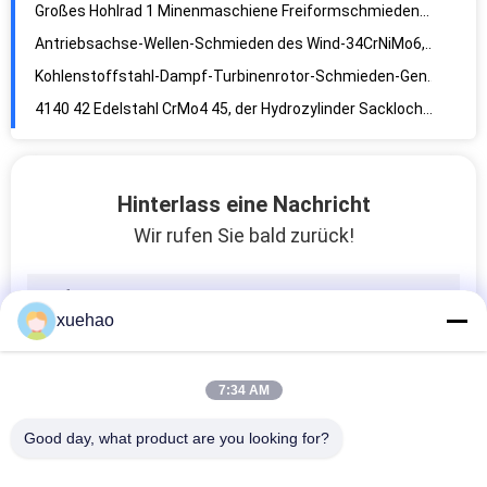
Antriebsachse-Wellen-Schmieden des Wind-34CrNiMo6, lockern geschmiedete Stahlhauptwellen auf
Kohlenstoffstahl-Dampf-Turbinenrotor-Schmieden-Generator-Schub-Diskette für elektrische Erzeugungshydrobaumaschinen
4140 42 Edelstahl CrMo4 45, der Hydrozylinder Sackloch-Öl Cylind schmiedet
Edelstahl-Schmieden-Kugel-Ventil schmiedendes ISO9001 2008 A105 A350LF2 16Mn
Schmieden-Edelstahl 16MnD P91 Q235 Conehead mit legiertem Stahl/Kohlenstoffstahl Conehead
Öl-Rohr-Teil-Zylinder-Ärmel-Fass-Rohr schmiedete Zylinder mit 2000 Millimeter maximalem Od
Hinterlass eine Nachricht
Superstahlschmieden des Oberflächengehäuse-Kopf-4130, die legierter Stahl-Gehäuse-Hauptkopf umkleiden
Wir rufen Sie bald zurück!
Edelstahl-Schmieden-Drehscheiben-Lager-Sockel des legierter Stahl-Lager-Sockel-ST52.3
Lager-Seat-Schmieden-Edelstahl des Kohlenstoffstahl-S355 für Walzwerke
Druckbehälter-Rohrbodenöl-Teilzylinder schmiedete Komponente für petrochemische Industrie
xuehao
Dorn-Stangen-/legierter Stahl-Kern Rod H13 T20502 4Cr5MoSiV1 1,2740 nahtlose Stahlrohr-H13
Rostfreier, Flansch geschmiedete Stahl-Flansche zu schmieden sterben 304 316 304L 316L 1Cr18Ni10Ti
7:34 AM
Laufen Sie Bolzen 40CrNi2Mo 1,6511 36CrNiMo4 des Schmieden-Freiformschmieden-AISI 4340 weg
4340 Kegelradgetriebe-schraubenartiger Gang-konischer Gang-Verjüngungs-Gang-Drehengang 20CrMnMo EN25 X9931
Good day, what product are you looking for?
Legierter Stahl-Schmieden ASTM 316L 304L/Edelstahl-Schmieden-Flansch