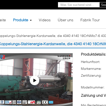
Sea
eite
Produkte
Videos
Über uns
Fabrik Tour
oppelungs-Stahlenergie-Kardanwelle, die 4340 4140 18CrNiMo7-6 43
Koppelungs-Stahlenergie-Kardanwelle, die 4340 4140 18CrNi
Produktdetails
Herkunftsort:
Markenname:
Zertifizierung:
Modellnummer:
Zahlung und 
Min Bestellmeng