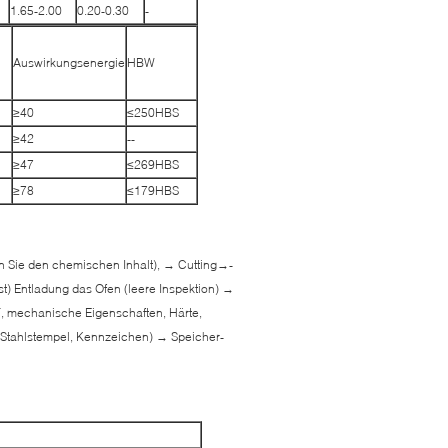
1.65-2.00
0.20-0.30
-
Auswirkungsenergie
HBW
≥40
≤250HBS
≥42
--
≥47
≤269HBS
≥78
≤179HBS
fen Sie den chemischen Inhalt), → Cutting→-
 Entladung das Ofen (leere Inspektion) →
T, mechanische Eigenschaften, Härte,
Stahlstempel, Kennzeichen) → Speicher-