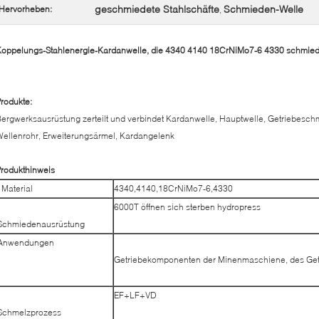
geschmiedete Stahlschäfte
Schmieden-Welle
Hervorheben:
,
Koppelungs-Stahlenergie-Kardanwelle, die 4340 4140 18CrNiMo7-6 4330 schmied
rodukte:
ergwerksausrüstung zerteilt und verbindet Kardanwelle, Hauptwelle, Getriebe
ellenrohr, Erweiterungsärmel, Kardangelenk
rodukthinweis
Material
4340,4140,18CrNiMo7-6,4330
6000T öffnen sich sterben hydropress
Schmiedenausrüstung
Anwendungen
Getriebekomponenten der Minenmaschiene, des Getr
EF+LF+VD
Schmelzprozess