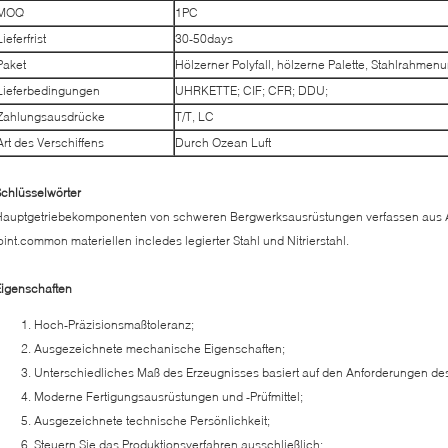
MOQ
1PC
Lieferfrist
30-50days
Paket
Hölzerner Polyfall, hölzerne Palette, Stahlrahmen
Lieferbedingungen
UHRKETTE; CIF; CFR; DDU;
Zahlungsausdrücke
T/T, LC
Art des Verschiffens
Durch Ozean Luft
chlüsselwörter
Hauptgetriebekomponenten von schweren Bergwerksausrüstungen verfassen aus A
oint.common materiellen incledes legierter Stahl und Nitrierstahl.
igenschaften
Hoch-Präzisionsmaßtoleranz;
Ausgezeichnete mechanische Eigenschaften;
Unterschiedliches Maß des Erzeugnisses basiert auf den Anforderungen de
Moderne Fertigungsausrüstungen und -Prüfmittel;
Ausgezeichnete technische Persönlichkeit;
Steuern Sie das Produktionsverfahren ausschließlich;