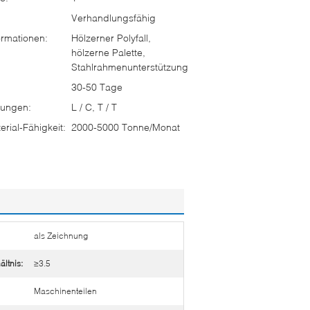
Verhandlungsfähig
rmationen:
Hölzerner Polyfall,
hölzerne Palette,
Stahlrahmenunterstützung
30-50 Tage
ungen:
L / C, T / T
rial-Fähigkeit:
2000-5000 Tonne/Monat
als Zeichnung
ltnis:
≥3.5
Maschinenteilen