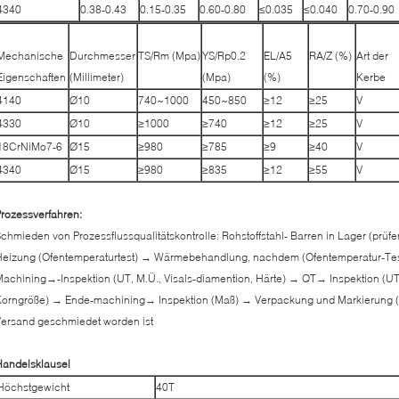
4340
0.38-0.43
0.15-0.35
0.60-0.80
≤0.035
≤0.040
0.70-0.90
Mechanische
Durchmesser
TS/Rm (Mpa)
YS/Rp0.2
EL/A5
RA/Z (%)
Art der
Eigenschaften
(Millimeter)
(Mpa)
(%)
Kerbe
4140
Ø10
740~1000
450~850
≥12
≥25
V
4330
Ø10
≥1000
≥740
≥12
≥25
V
18CrNiMo7-6
Ø15
≥980
≥785
≥9
≥40
V
4340
Ø15
≥980
≥835
≥12
≥55
V
rozessverfahren:
chmieden von Prozessflussqualitätskontrolle: Rohstoffstahl- Barren in Lager (prü
eizung (Ofentemperaturtest) → Wärmebehandlung, nachdem (Ofentemperatur-Test)
achining→-Inspektion (UT, M.Ü., Visals-diamention, Härte) → QT→ Inspektion (U
orngröße) → Ende-machining→ Inspektion (Maß) → Verpackung und Markierung (
ersand geschmiedet worden ist
Handelsklausel
Höchstgewicht
40T