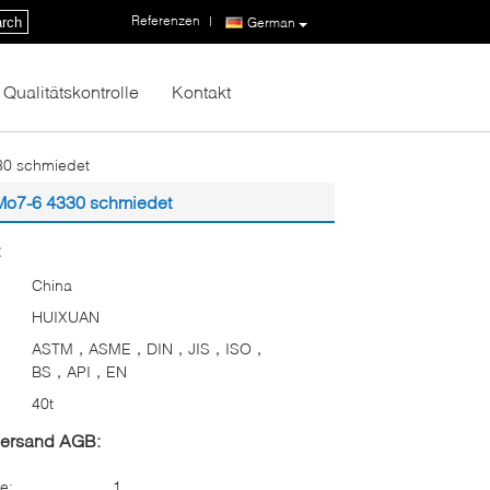
Referenzen
|
rch
German
Qualitätskontrolle
Kontakt
30 schmiedet
Mo7-6 4330 schmiedet
:
China
HUIXUAN
ASTM，ASME，DIN，JIS，ISO，
BS，API，EN
40t
Versand AGB:
e:
1