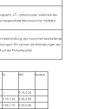
ographs, UT-, metalloscope, außerhalb des
ear beigeordnete Messmaschine, Härtetest
ärmebehandlung, das maschinell bearbeitende
eetransport. Wir nahmen die Anforderungen des
auf der Produktqualität.
Ni
MO
Andere
--
0.15-0.25
-
1.10-1.40
0.35-0.55
-
1.40-1.70
0.25-0.35