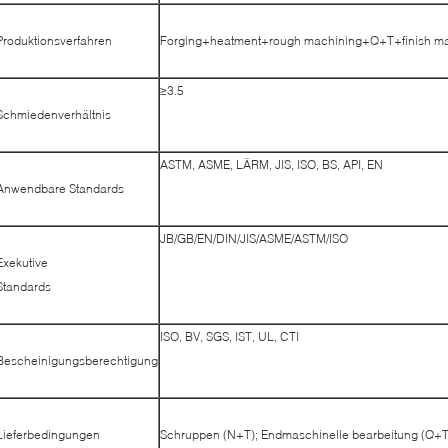
Produktionsverfahren
Forging+heatment+rough machining+Q+T+finish ma
≥3.5
Schmiedenverhältnis
ASTM, ASME, LÄRM, JIS, ISO, BS, API, EN
Anwendbare Standards
JB/GB/EN/DIN/JIS/ASME/ASTM/ISO
Exekutive
Standards
ISO, BV, SGS, IST, UL, CTI
Bescheinigungsberechtigung
Lieferbedingungen
Schruppen (N+T); Endmaschinelle bearbeitung (Q+T)