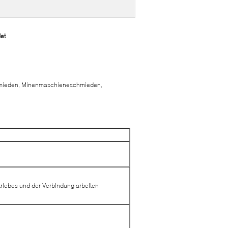
et
schmieden, Minenmaschieneschmieden,
iebes und der Verbindung arbeiten