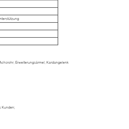
unterstützung
chsrohr, Erweiterungsärmel, Kardangelenk
s Kunden;