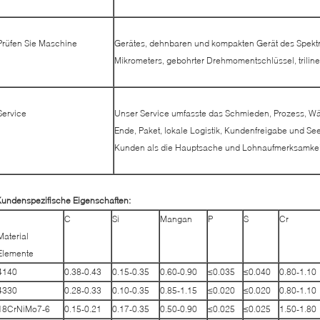
Prüfen Sie Maschine
Gerätes, dehnbaren und kompakten Gerät des Spektr
Mikrometers, gebohrter Drehmomentschlüssel, trilin
Service
Unser Service umfasste das Schmieden, Prozess, W
Ende, Paket, lokale Logistik, Kundenfreigabe und S
Kunden als die Hauptsache und Lohnaufmerksamkeit 
undenspezifische Eigenschaften:
C
Si
Mangan
P
S
Cr
Material
Elemente
4140
0.38-0.43
0.15-0.35
0.60-0.90
≤0.035
≤0.040
0.80-1.10
4330
0.28-0.33
0.10-0.35
0.85-1.15
≤0.020
≤0.020
0.80-1.10
18CrNiMo7-6
0.15-0.21
0.17-0.35
0.50-0.90
≤0.025
≤0.025
1.50-1.80