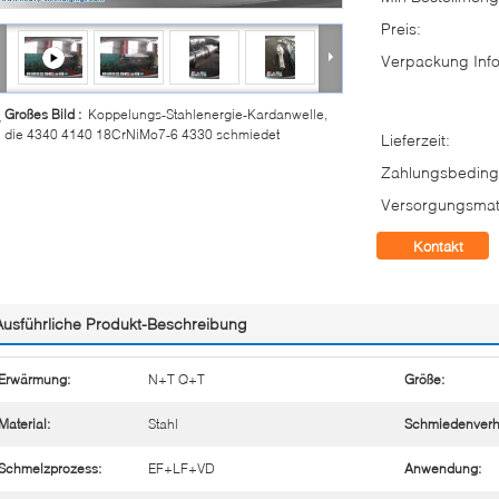
Preis:
Verpackung Info
Großes Bild :
Koppelungs-Stahlenergie-Kardanwelle,
die 4340 4140 18CrNiMo7-6 4330 schmiedet
Lieferzeit:
Zahlungsbeding
Versorgungsmate
Kontakt
Ausführliche Produkt-Beschreibung
Erwärmung:
N+T Q+T
Größe:
Material:
Stahl
Schmiedenverhä
Schmelzprozess:
EF+LF+VD
Anwendung: