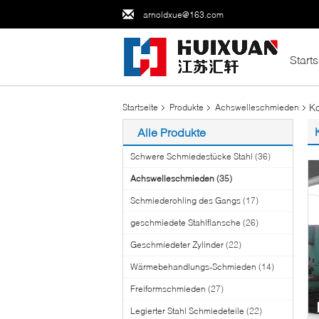
arnoldxue@163.com
Starts
K
Startseite
Produkte
Achswelleschmieden
Alle Produkte
Schwere Schmiedestücke Stahl
(36)
Achswelleschmieden
(35)
Schmiederohling des Gangs
(17)
geschmiedete Stahlflansche
(26)
Geschmiedeter Zylinder
(22)
Wärmebehandlungs-Schmieden
(14)
Freiformschmieden
(27)
Legierter Stahl Schmiedeteile
(22)