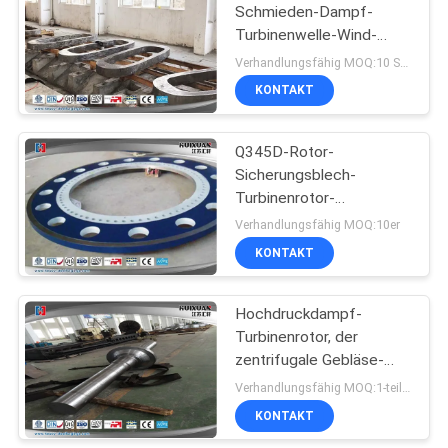
Schmieden-Dampf-
Turbinenwelle-Wind-
27
Stromerzeugungs-
Verhandlungsfähig MOQ:10 Stück
Türrahmen
KONTAKT
Freiformschmieden
Q345D-Rotor-
Sicherungsblech-
Turbinenrotor-
Schmieden-Wind-
Verhandlungsfähig MOQ:10er
Stromgenerator-Teile
KONTAKT
22
Legierter Stahl
Hochdruckdampf-
Turbinenrotor, der
Schmiedeteile
zentrifugale Gebläse-
Welle ASTM schmiedet
Verhandlungsfähig MOQ:1-teilig
KONTAKT