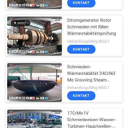
Windkraftanlage-
KONTAKT
Hauptleitungs-Welle
QUALITÄTSKONTROLLE
Stromgenerator Rotor
17
Schmieden mit Rillen
SITEMAP
Wärmestabilitätsprüfung
Schmiederohling
Verhandlungsfähig MOQ:1
des Gangs
PRIVACY
KONTAKT
POLICY
Schmieden-
Wärmestabilität 34CrNi3
Mo Grooving Steam
26
Turbine Rotor
Verhandlungsfähig MOQ:1
geschmiedete
KONTAKT
Stahlflansche
17CrMo1V
Schmiedeeisen-Wasser-
Turbinen-Hauptwellen-