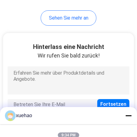
17
Sehen Sie mehr an
Kohlenstoff-Stahl
Schmiedeteile
Hinterlass eine Nachricht
Wir rufen Sie bald zurück!
21
Dampf-
Turbinenrotor-
Schmieden
xuehao
9:34 PM