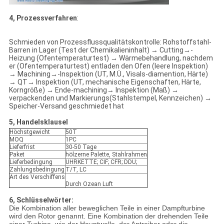
4, Prozessverfahren
:
Schmieden von Prozessflussqualitätskontrolle: Rohstoffstahl-
Barren in Lager (Test der Chemikalieninhalt) → Cutting→-
Heizung (Ofentemperaturtest) → Wärmebehandlung, nachdem
er (Ofentemperaturtest) entladen den Ofen (leere Inspektion)
→ Machining→-Inspektion (UT, M.Ü., Visals-diamention, Härte)
→ QT→ Inspektion (UT, mechanische Eigenschaften, Härte,
Korngröße) → Ende-machining→ Inspektion (Maß) →
verpackenden und Markierungs(Stahlstempel, Kennzeichen) →
Speicher-Versand geschmiedet hat
5, Handelsklausel
Höchstgewicht
50T
MOQ
1PC
Lieferfrist
30-50 Tage
Paket
hölzerne Palette, Stahlrahmen
Lieferbedingung
UHRKETTE; CIF; CFR; DDU;
Zahlungsbedingung
T/T, LC
Art des Verschiffens
Durch Ozean Luft
6, Schlüsselwörter:
Die Kombination aller beweglichen Teile in einer Dampfturbine
wird den Rotor genannt. Eine Kombination der drehenden Teile
einer Turbine, wie der Hauptwelle, der Antreiber oder die