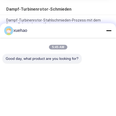
Dampf-Turbinenrotor-Schmieden
Dampf-Turbinenrotor-Stahlschmieden-Prozess mit dem
Fugen, Schmieden rostfrei
xuehao
Superstahldampf-Turbinenrotor-Schmieden, mechanische
Windkraftanlage-Hauptleitungs-Welle
5:45 AM
Stromgenerator Rotor Schmieden mit Rillen
Wärmestabilitätsprüfung
Good day, what product are you looking for?
Beliebte Kategorien
Alle
Schwere 
Achswelleschmieden
Schmiedestücke 
Stahl
Schmiederohling 
Geschmiedete 
Des Gangs
Stahlflansche
Geschmiedeter 
Wärmebehandlungs-