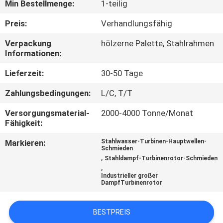
Min Bestellmenge:
1-teilig
QUALITÄTSKONTROLLE
Preis:
Verhandlungsfähig
Verpackung
hölzerne Palette, Stahlrahmen
SITEMAP
Informationen:
Lieferzeit:
30-50 Tage
PRIVACY
Zahlungsbedingungen:
L/C, T/T
POLICY
Versorgungsmaterial-
2000-4000 Tonne/Monat
Fähigkeit:
Markieren:
Stahlwasser-Turbinen-Hauptwellen-
Schmieden
,
Stahldampf-Turbinenrotor-Schmieden
,
Industrieller großer
DampfTurbinenrotor
BESTPREIS