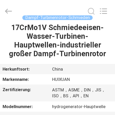
HUI
XUAN
NEW
ENERGY
EQUIPMENT
Dampf-Turbinenrotor-Schmieden
CO.,LTD.
All
Rights
17CrMo1V Schmiedeeisen-
HAUS
Reserved.
Wasser-Turbinen-
PRODUKTE
Hauptwellen-industrieller
großer Dampf-Turbinenrotor
VIDEOS
Herkunftsort:
China
ÜBER
Markenname:
HUIXUAN
UNS
Zertifizierung:
ASTM，ASME，DIN，JIS，
ISO，BS，API，EN
FABRIK-
Modellnummer:
hydrogenerator-Hauptwelle
AUSFLUG