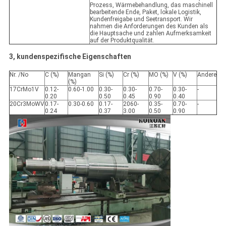
Prozess, Wärmebehandlung, das maschinell
bearbeitende Ende, Paket, lokale Logistik,
Kundenfreigabe und Seetransport. Wir
nahmen die Anforderungen des Kunden als
die Hauptsache und zahlen Aufmerksamkeit
auf der Produktqualität.
3, kundenspezifische Eigenschaften
Nr. /No
C (%)
Mangan
Si (%)
Cr (%)
MO (%)
V (%)
Andere
(%)
17CrMo1V
0.12-
0.60-1.00
0.30-
0.30-
0.70-
0.30-
-
0.20
0.50
0.45
0.90
0.40
20Cr3MoWV
0.17-
0.30-0.60
0.17-
2060-
0.35-
0.70-
-
0.24
0.37
3.00
0.50
0.90