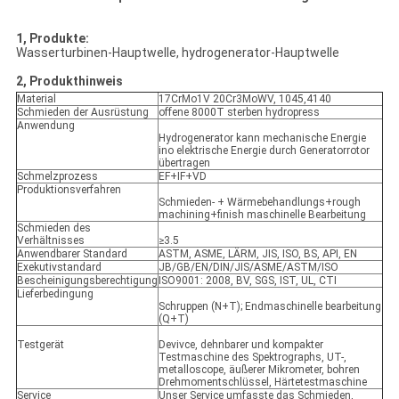
1, Produkte:
Wasserturbinen-Hauptwelle, hydrogenerator-Hauptwelle
2, Produkthinweis
Material
17CrMo1V 20Cr3MoWV, 1045,4140
Schmieden der Ausrüstung
offene 8000T sterben hydropress
Anwendung
Hydrogenerator kann mechanische Energie
ino elektrische Energie durch Generatorrotor
übertragen
Schmelzprozess
EF+IF+VD
Produktionsverfahren
Schmieden- + Wärmebehandlungs+rough
machining+finish maschinelle Bearbeitung
Schmieden des
Verhältnisses
≥3.5
Anwendbarer Standard
ASTM, ASME, LÄRM, JIS, ISO, BS, API, EN
Exekutivstandard
JB/GB/EN/DIN/JIS/ASME/ASTM/ISO
Bescheinigungsberechtigung
ISO9001: 2008, BV, SGS, IST, UL, CTI
Lieferbedingung
Schruppen (N+T); Endmaschinelle bearbeitung
(Q+T)
Testgerät
Devivce, dehnbarer und kompakter
Testmaschine des Spektrographs, UT-,
metalloscope, äußerer Mikrometer, bohren
Drehmomentschlüssel, Härtetestmaschine
Service
Unser Service umfasste das Schmieden,