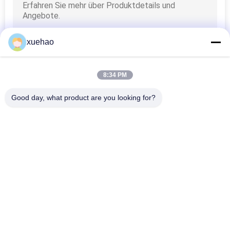
xuehao
8:34 PM
Good day, what product are you looking for?
Beliebte Kategorien
Alle
Schwere 
Achswelleschmieden
Schmiedestücke 
Stahl
Schmiederohling 
Geschmiedete 
Des Gangs
Stahlflansche
Geschmiedeter 
Wärmebehandlungs-
Zylinder
Schmieden