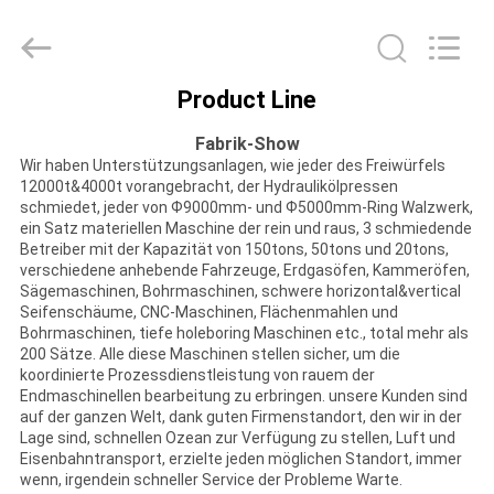
HUI
XUAN
NEW
ENERGY
EQUIPMENT
CO.,LTD.
All
Product Line
Rights
HAUS
Reserved.
Fabrik-Show
Wir haben Unterstützungsanlagen, wie jeder des Freiwürfels
PRODUKTE
12000t&4000t vorangebracht, der Hydraulikölpressen
schmiedet, jeder von Ф9000mm- und Ф5000mm-Ring Walzwerk,
ein Satz materiellen Maschine der rein und raus, 3 schmiedende
VIDEOS
Betreiber mit der Kapazität von 150tons, 50tons und 20tons,
verschiedene anhebende Fahrzeuge, Erdgasöfen, Kammeröfen,
Sägemaschinen, Bohrmaschinen, schwere horizontal&vertical
Seifenschäume, CNC-Maschinen, Flächenmahlen und
ÜBER
Bohrmaschinen, tiefe holeboring Maschinen etc., total mehr als
200 Sätze. Alle diese Maschinen stellen sicher, um die
UNS
koordinierte Prozessdienstleistung von rauem der
Endmaschinellen bearbeitung zu erbringen. unsere Kunden sind
auf der ganzen Welt, dank guten Firmenstandort, den wir in der
FABRIK-
Lage sind, schnellen Ozean zur Verfügung zu stellen, Luft und
Eisenbahntransport, erzielte jeden möglichen Standort, immer
AUSFLUG
wenn, irgendein schneller Service der Probleme Warte.