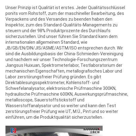
Unser Prinzip ist Qualität ist erstes. Jeder Qualitätsschlüssel
QUALITÄTSKONTROLLE
ponits vom Rohstoff, zum der maschineller Bearbeitung, des
Verpackens und des Versandes zu beenden haben den
Inspektor, zum des Standard-Qualitäts-Managements zu
steuern und der 98% Produktprozente des Durchlaufs
SITEMAP
sicherzustellen. Und unser führen Sie Standard kann dem
internationalen allgemeinen Standard, wie
JB/GB/EN/DIN/JIS/ASME/ASTM/ISO entsprechen durch. Wir
PRIVACY
sind die Ausbildungsbasis der China-Schmieden-Vereinigung
und nachdem wir unser Technologie-Forschungszentrum
POLICY
Jiangsus Huixuan, Spektrometerlabor, Testlaboratorium der
mechanischen Eigenschaften, metallografisches Labor und
Labor zerstörungsfreier Prüfung gründen. Es gibt
Direktablesungsspektrometer, Kohlenstoff- und
Schwefelanalysator, elektronische Prüfmaschine 300KN,
hydraulische Prüfmaschine 600KN, Auswirkungsprüfmaschine,
metalloscope, Sauerstoffstickstoff und
Wasserstoffanalysator und so weiter und kann den Test
zerstörungsfreier Prüfung wie UT, M.Ü., Pint und so weiter
einführen, um die Produktqualität sicherzustellen.