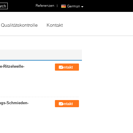
Referenzen
|
rch
German
Qualitätskontrolle
Kontakt
-Ritzelwelle-
Kontakt
ungs-Schmieden-
Kontakt