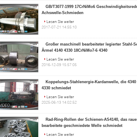
GB/T3077-1999 17CrNiMo6 Geschwindigkeitsreduz
Achswelle-Schmieden
Lesen Sie weiter
2017-07-21 14:55:10
Großer maschinell bearbeiteter legierter Stahl-
Ärmel 4140 4330 18CrNiMo7-6 4340
Lesen Sie weiter
2016-12-09 15:57:05
Koppelungs-Stahlenergie-Kardanwelle, die 4340
4330 schmiedet
Lesen Sie weiter
2025-06-13 14:02:52
Rad-Ring-Rollen der Schienen-AS4140, das raue
bearbeitete geschmiedete Welle schmiedet
Lesen Sie weiter