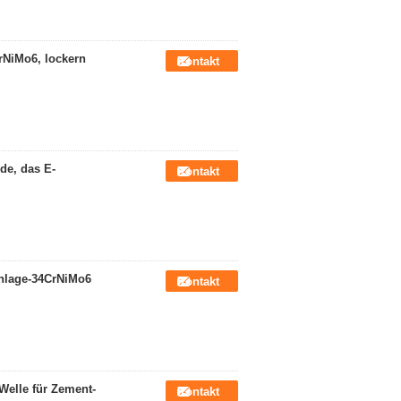
rNiMo6, lockern
Kontakt
de, das E-
Kontakt
anlage-34CrNiMo6
Kontakt
Welle für Zement-
Kontakt