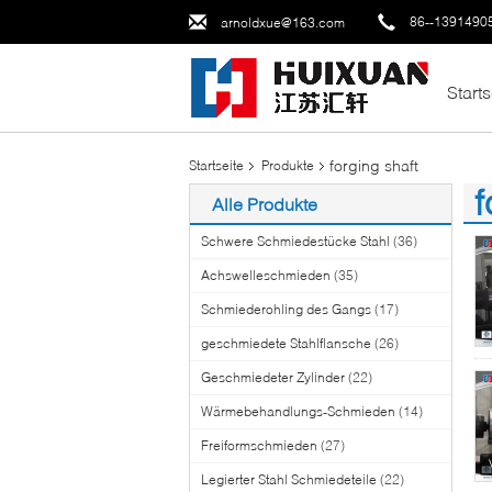
86--1391490
arnoldxue@163.com
Starts
forging shaft
Startseite
Produkte
f
Alle Produkte
(1
Schwere Schmiedestücke Stahl
(36)
Achswelleschmieden
(35)
Schmiederohling des Gangs
(17)
geschmiedete Stahlflansche
(26)
Geschmiedeter Zylinder
(22)
Wärmebehandlungs-Schmieden
(14)
Freiformschmieden
(27)
Legierter Stahl Schmiedeteile
(22)