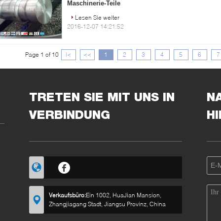
Maschinerie-Teile
Lesen Sie weiter
2016-12-07 14:21:52
Page 1 of 10
|<
<<
1
2
3
4
5
6
7
TRETEN SIE MIT UNS IN
N
VERBINDUNG
H
Verkaufsbüro:
Ein 1002, HuaJian Mansion,
Zhangjiagang Stadt, Jiangsu Provinz, China