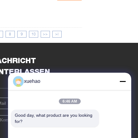
8
9
10
>>
>|
ACHRICHT
INTERLASSEN
xuehao
6:46 AM
Good day, what product are you looking 
for?