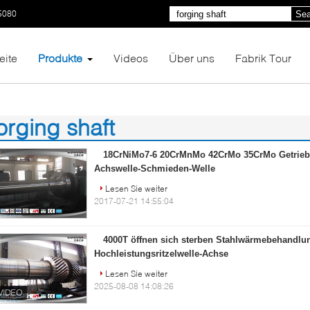
5080
Sea
eite
Produkte
Videos
Über uns
Fabrik Tour
orging shaft
00)
18CrNiMo7-6 20CrMnMo 42CrMo 35CrMo Getriebe
Achswelle-Schmieden-Welle
Lesen Sie weiter
2017-07-21 14:55:04
4000T öffnen sich sterben Stahlwärmebehandl
Hochleistungsritzelwelle-Achse
Lesen Sie weiter
2025-08-08 14:08:26