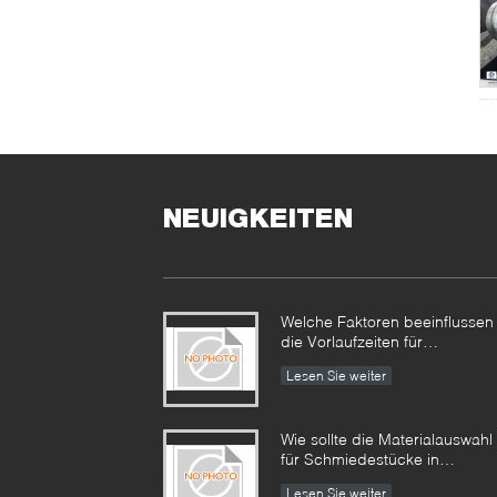
NEUIGKEITEN
Welche Faktoren beeinflussen
die Vorlaufzeiten für
Industrieschmiedestücke und
Lesen Sie weiter
wie können diese gesteuert
werden?​​
Wie sollte die Materialauswahl
für Schmiedestücke in
korrosiven Umgebungen
Lesen Sie weiter