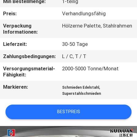
Min Bestellmenge:
1-teilig
QUALITÄTSKONTROLLE
Preis:
Verhandlungsfähig
Verpackung
Hölzerne Palette, Stahlrahmen
SITEMAP
Informationen:
Lieferzeit:
30-50 Tage
PRIVACY
Zahlungsbedingungen:
L / C, T / T
POLICY
Versorgungsmaterial-
2000-5000 Tonne/Monat
Fähigkeit:
Markieren:
,
Schmieden Edelstahl
Superstahlschmieden
BESTPREIS