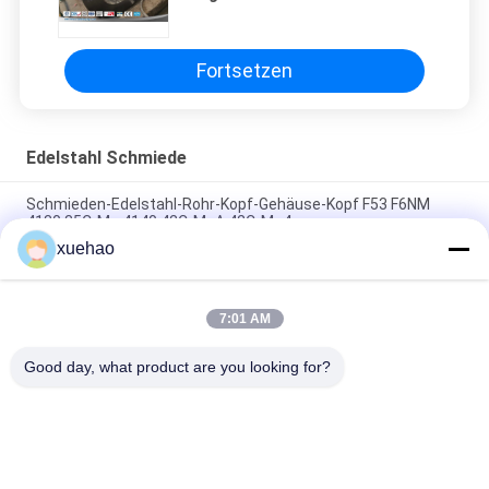
Hydrauliköl-Zylinder schmiedet
Fortsetzen
Edelstahl Schmiede
Schmieden-Edelstahl-Rohr-Kopf-Gehäuse-Kopf F53 F6NM
4130 35CrMo 4140 42CrMoA 42CrMo4
xuehao
Kugelventil schweißte Abdeckungs-Edelstahl schmiedendes
A105 LF2 F304 304L F316 316L F51 F53
7:01 AM
Kohlenstoffstahl-Schmieden-Schmiede zerteilt
Hochleistungs-ASME-Druckbehälter-geschmiedete Diskette
Good day, what product are you looking for?
Beliebte Kategorien
Alle
Schwere 
Achswelleschmieden