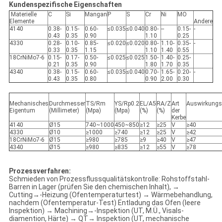
Kundenspezifische Eigenschaften
Materielle
C
Si
Mangan
P
S
Cr
Ni
MO
Elemente
Andere
4140
0.38-
0.15-
0.60-
≤0.035
≤0.040
0.80-
--
0.15-
-
0.43
0.35
0.90
1.10
0.25
4330
0.28-
0.10-
0.85-
≤0.020
≤0.020
0.80-
1.10-
0.35-
-
0.33
0.35
1.15
1.10
1.40
0.55
18CrNiMo7-6
0.15-
0.17-
0.50-
≤0.025
≤0.025
1.50-
1.40-
0.25-
0.21
0.35
0.90
1.80
1.70
0.35
4340
0.38-
0.15-
0.60-
≤0.035
≤0.040
0.70-
1.65-
0.20-
-
0.43
0.35
0.80
0.90
2.00
0.30
Mechanisches
Durchmesser
TS/Rm
YS/Rp0.2
EL/A5
RA/Z
Art
Auswirkungs
Eigentum
(Millimeter)
(Mpa)
(Mpa)
(%)
(%)
der
Kerbe
4140
Ø15
740~1000
450~850
≥12
≥25
V
≥40
4330
Ø10
≥1000
≥740
≥12
≥25
V
≥42
18CrNiMo7-6
Ø15
≥980
≥785
≥9
≥40
V
≥47
4340
Ø15
≥980
≥835
≥12
≥55
V
≥78
Prozessverfahren:
Schmieden von Prozessflussqualitätskontrolle: Rohstoffstahl-
Barren in Lager (prüfen Sie den chemischen Inhalt), →
Cutting→-Heizung (Ofentemperaturtest) → Wärmebehandlung,
nachdem (Ofentemperatur-Test) Entladung das Ofen (leere
Inspektion) → Machining→-Inspektion (UT, M.Ü., Visals-
diamention, Härte) → QT→ Inspektion (UT, mechanische