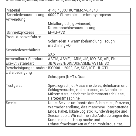
Material
4140,4330,18CrNiMo7-6,4340
Schmiedenausrüstung
6000T öffnen sich sterben hydropress
Anwendung
Metallurgisch, gewinnend,
Druckmaschinenausrüstung
Schmelzprozess
EF+LF+VD
Produktionsverfahren
Schmieden + Wärmebehandlung +rough
machining+QT
Schmiedenverhältnis
≥3.5
Anwendbarer Standard
ASTM, ASME, LÄRM, JIS, ISO, BS, API, EN
Exekutivstandard
JB/GB/EN/DIN/JIS/ASME/ASTM/ISO
Bescheinigungsstandard
ISO9001: 2008, BV, SGS, IST, UL.CTI
Lieferbedingung
Schruppen (N+T); Quart
Testgerät
Spektrograph, ut Maschine deive, dehnbaren und
Schlagversuchs, metalloscope, außerhalb des
Mikrometers, gebohrter Drehmomentschlüssel,
Härtetestmaschine
Service
Unser Service umfasste das Schmieden, Prozess,
Wärmebehandlung, das maschinell bearbeitende
Ende, Paket, lokale Logistik, Kundenfreigabe und
Seetransport. Wir nahmen die Anforderungen des
Kunden als die Hauptsache und
Lohnaufmerksamkeit auf der Produktqualität.