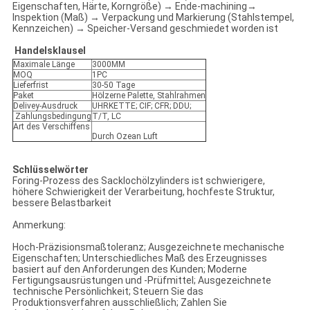
Eigenschaften, Härte, Korngröße) → Ende-machining→
Inspektion (Maß) → Verpackung und Markierung (Stahlstempel,
Kennzeichen) → Speicher-Versand geschmiedet worden ist
Handelsklausel
Maximale Länge
3000MM
MOQ
1PC
Lieferfrist
30-50 Tage
Paket
Hölzerne Palette, Stahlrahmen
Delivey-Ausdruck
UHRKETTE; CIF; CFR; DDU;
Zahlungsbedingung
T/T, LC
Art des Verschiffens
Durch Ozean Luft
Schlüsselwörter
Foring-Prozess des Sacklochölzylinders ist schwierigere,
höhere Schwierigkeit der Verarbeitung, hochfeste Struktur,
bessere Belastbarkeit
Anmerkung:
Hoch-Präzisionsmaßtoleranz; Ausgezeichnete mechanische
Eigenschaften; Unterschiedliches Maß des Erzeugnisses
basiert auf den Anforderungen des Kunden; Moderne
Fertigungsausrüstungen und -Prüfmittel; Ausgezeichnete
technische Persönlichkeit; Steuern Sie das
Produktionsverfahren ausschließlich; Zahlen Sie