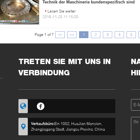
Technik der Maschinerie kundenspezifisch sind
Lesen Sie weiter
2016-11-25 11:15:00
Page 1 of 7
|<
<<
1
2
3
4
5
TRETEN SIE MIT UNS IN
N
VERBINDUNG
H
Verkaufsbüro:
Ein 1002, HuaJian Mansion,
Zhangjiagang Stadt, Jiangsu Provinz, China