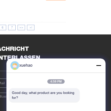
6
7
>>
>|
ACHRICHT
INTERLASSEN
xuehao
4:59 PM
Good day, what product are you looking 
for?