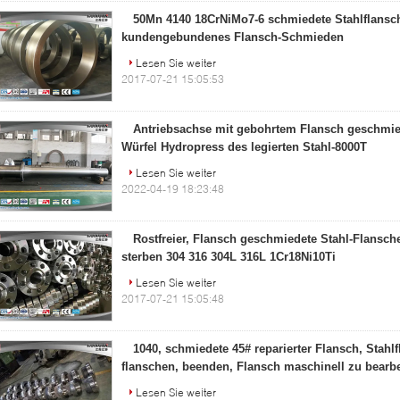
50Mn 4140 18CrNiMo7-6 schmiedete Stahlflansc
kundengebundenes Flansch-Schmieden
Lesen Sie weiter
2017-07-21 15:05:53
Antriebsachse mit gebohrtem Flansch geschmi
Würfel Hydropress des legierten Stahl-8000T
Lesen Sie weiter
2022-04-19 18:23:48
Rostfreier, Flansch geschmiedete Stahl-Flansc
sterben 304 316 304L 316L 1Cr18Ni10Ti
Lesen Sie weiter
2017-07-21 15:05:48
1040, schmiedete 45# reparierter Flansch, Stahl
flanschen, beenden, Flansch maschinell zu bearbe
Lesen Sie weiter