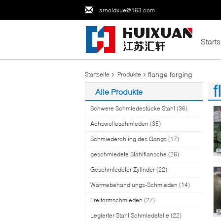
arnoldxue@163.com
Starts
flange forging
Startseite
Produkte
f
Alle Produkte
(6
Schwere Schmiedestücke Stahl
(36)
Achswelleschmieden
(35)
Schmiederohling des Gangs
(17)
geschmiedete Stahlflansche
(26)
Geschmiedeter Zylinder
(22)
Wärmebehandlungs-Schmieden
(14)
Freiformschmieden
(27)
Legierter Stahl Schmiedeteile
(22)