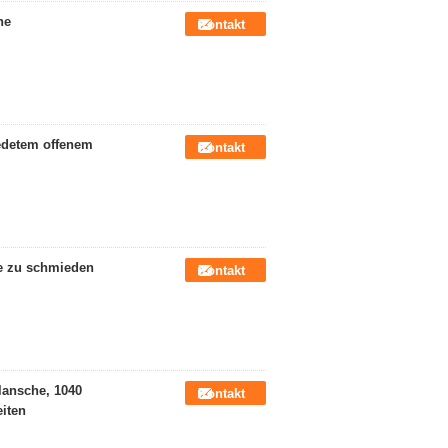
he
Kontakt
edetem offenem
Kontakt
he zu schmieden
Kontakt
flansche, 1040
Kontakt
iten