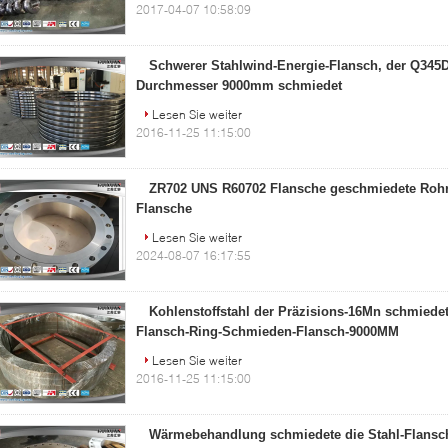
2017-04-07 10:58:09
Schwerer Stahlwind-Energie-Flansch, der Q345
Durchmesser 9000mm schmiedet
Lesen Sie weiter
2016-11-25 11:15:00
ZR702 UNS R60702 Flansche geschmiedete Rohr
Flansche
Lesen Sie weiter
2024-08-07 16:17:55
Kohlenstoffstahl der Präzisions-16Mn schmied
Flansch-Ring-Schmieden-Flansch-9000MM
Lesen Sie weiter
2016-11-25 11:15:00
Wärmebehandlung schmiedete die Stahl-Flansche