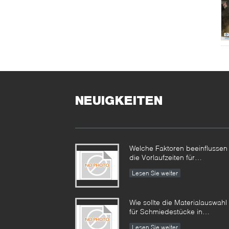
NEUIGKEITEN
Welche Faktoren beeinflussen
die Vorlaufzeiten für
Industrieschmiedestücke und
Lesen Sie weiter
wie können diese gesteuert
werden?​​
Wie sollte die Materialauswahl
für Schmiedestücke in
korrosiven Umgebungen
Lesen Sie weiter