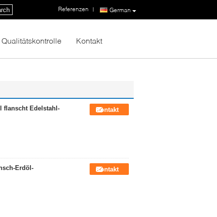
Referenzen
|
rch
German
Qualitätskontrolle
Kontakt
flanscht Edelstahl-
Kontakt
nsch-Erdöl-
Kontakt