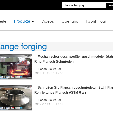
Sea
eite
Produkte
Videos
Über uns
Fabrik Tour
lange forging
2)
Mechanischer geschweißter geschmiedeter Stahl 
Ring-Flansch-Schmieden
Lesen Sie weiter
2016-11-25 11:15:00
Schließen Sie Flansch geschmiedeten Stahl-Fla
Rohrleitungs-Flansch ASTM 6 an
Lesen Sie weiter
2017-07-21 15:12:33