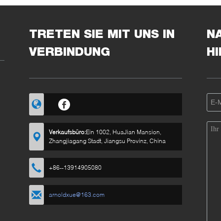
TRETEN SIE MIT UNS IN
N
VERBINDUNG
H
Verkaufsbüro:
Ein 1002, HuaJian Mansion,
Zhangjiagang Stadt, Jiangsu Provinz, China
+86--13914905080
arnoldxue@163.com