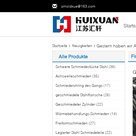
arnoldxue@163.com
Starts
Gestern haben wir AI
Startseite
Neuigkeiten
Fi
Alle Produkte
Schwere Schmiedestücke Stahl
(36)
G
Achswelleschmieden
(35)
Schmiederohling des Gangs
(17)
geschmiedete Stahlflansche
(26)
Geschmiedeter Zylinder
(22)
Wärmebehandlungs-Schmieden
(14)
Freiformschmieden
(27)
Legierter Stahl Schmiedeteile
(22)