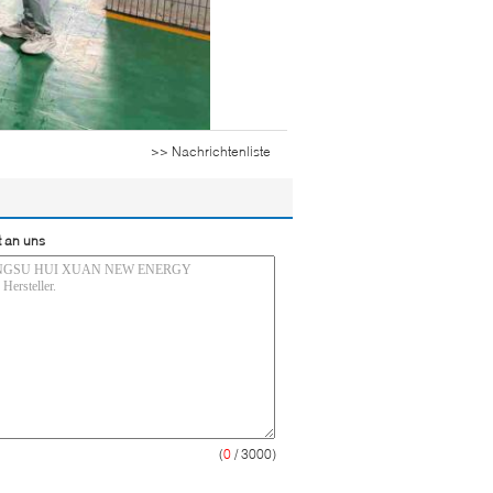
>> Nachrichtenliste
t an uns
(
0
/ 3000)