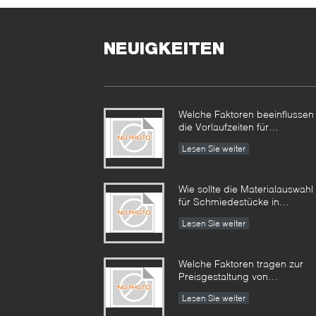
NEUIGKEITEN
Welche Faktoren beeinflussen
die Vorlaufzeiten für
Industrieschmiedestücke und
Lesen Sie weiter
wie können diese gesteuert
werden?​​
Wie sollte die Materialauswahl
für Schmiedestücke in
korrosiven Umgebungen
Lesen Sie weiter
angegangen werden?​​
Welche Faktoren tragen zur
Preisgestaltung von
Industrieschmiedeteilen bei,
Lesen Sie weiter
und wie können Käufer die
Kostenstruktur bewerten?​​