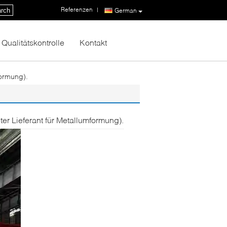
Referenzen
|
rch
German
Qualitätskontrolle
Kontakt
formung).
ter Lieferant für Metallumformung).