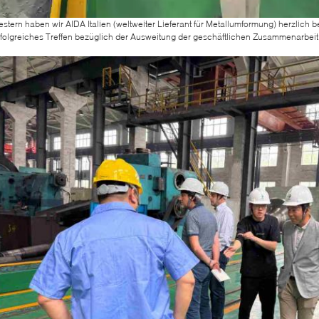
stern haben wir AIDA Italien (weltweiter Lieferant für Metallumformung) herzlich 
rfolgreiches Treffen bezüglich der Ausweitung der geschäftlichen Zusammenarbeit