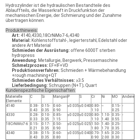
Hydrozylinder ist die hydraulischen Bestandteile des
Ablauffteils, die Wasserkraft in Druckfunktion der
mechanischen Energie, der Schmierung und der Zunahme
übertragen können.
Produkthinweis:
Art:
4140,4330,18CrNiMo7-6,4340
Material:
Kohlenstoffstahl-, legierterstahl, Edelstahl oder
andere Art Material
Schmieden der Ausrüstung:
offene 6000T sterben
hydropress
Anwendung:
Metallurgie, Bergwerk, Pressemaschine
Schmelzprozess:
EF+IF+VD
Produktionsverfahren:
Schmieden + Wärmebehandlung
+rough machining+QT
Schmieden des Verhältnisses:
≥3.5
Lieferbedingung:
Schruppen (N+T); Quart
Kundenspezifische Eigenschaften:
Materielle
C
Si
Mangan
P
S
Cr
Ni
MO
Andere
Elemente
4140
0.38-
0.15-
0.60-
≤0.035
≤0.040
0.80-
--
0.15-
-
0.43
0.35
0.90
1.10
0.25
4330
0.28-
0.10-
0.85-
≤0.020
≤0.020
0.80-
1.10-
0.35-
-
0.33
0.35
1.15
1.10
1.40
0.55
18CrNiMo7-6
0.15-
0.17-
0.50-
≤0.025
≤0.025
1.50-
1.40-
0.25-
0.21
0.35
0.90
1.80
1.70
0.35
4340
0.38-
0.15-
0.60-
≤0.035
≤0.040
0.70-
1.65-
0.20-
-
0.43
0.35
0.80
0.90
2.00
0.30