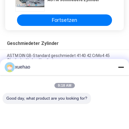
Fortsetzen
Geschmiedeter Zylinder
ASTM DIN GB-Standard geschmiedet 4140 42 CrMo4 45
Ölzylinder Hydraulikzylinder
xuehao
ASTM-förmige offen geschmiedete Zylinderfässer Fässer
Schmieden
9:18 AM
ASTM DIN Standard Hochdruckboiler
Rohrverbindung,gefälschtes Rohr hohe Qualität
Good day, what product are you looking for?
Beliebte Kategorien
Alle
Schwere 
Achswelleschmieden