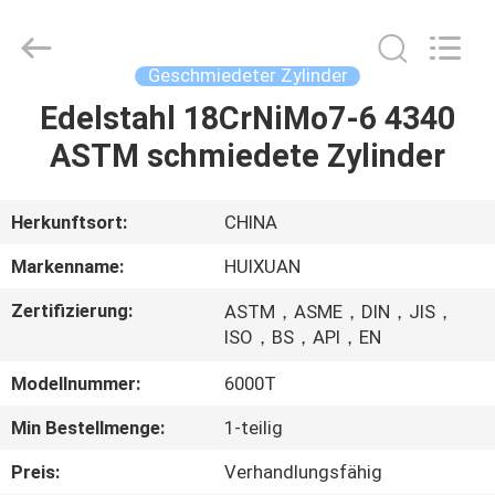
HUI
XUAN
NEW
ENERGY
EQUIPMENT
Geschmiedeter Zylinder
CO.,LTD.
All
Rights
Edelstahl 18CrNiMo7-6 4340
HAUS
Reserved.
ASTM schmiedete Zylinder
PRODUKTE
Herkunftsort:
CHINA
VIDEOS
Markenname:
HUIXUAN
Zertifizierung:
ASTM，ASME，DIN，JIS，
ÜBER
ISO，BS，API，EN
UNS
Modellnummer:
6000T
Min Bestellmenge:
1-teilig
FABRIK-
AUSFLUG
Preis:
Verhandlungsfähig