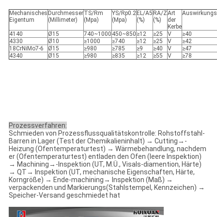
Mechanisches
Durchmesser
TS/Rm
YS/Rp0.2
EL/A5
RA/Z
Art
Auswirkungs
Eigentum
(Millimeter)
(Mpa)
(Mpa)
(%)
(%)
der
Kerbe
4140
Ø15
740~1000
450~850
≥12
≥25
V
≥40
4330
Ø10
≥1000
≥740
≥12
≥25
V
≥42
18CrNiMo7-6
Ø15
≥980
≥785
≥9
≥40
V
≥47
4340
Ø15
≥980
≥835
≥12
≥55
V
≥78
Prozessverfahren:
Schmieden von Prozessflussqualitätskontrolle: Rohstoffstahl-
Barren in Lager (Test der Chemikalieninhalt) → Cutting→-
Heizung (Ofentemperaturtest) → Wärmebehandlung, nachdem
er (Ofentemperaturtest) entladen den Ofen (leere Inspektion)
→ Machining→-Inspektion (UT, M.Ü., Visals-diamention, Härte)
→ QT→ Inspektion (UT, mechanische Eigenschaften, Härte,
Korngröße) → Ende-machining→ Inspektion (Maß) →
verpackenden und Markierungs(Stahlstempel, Kennzeichen) →
Speicher-Versand geschmiedet hat