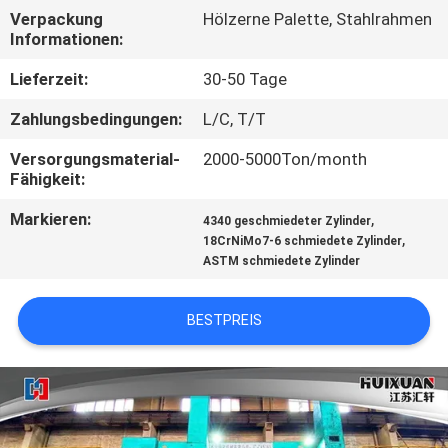
Verpackung
Hölzerne Palette, Stahlrahmen
QUALITÄTSKONTROLLE
Informationen:
Lieferzeit:
30-50 Tage
SITEMAP
Zahlungsbedingungen:
L/C, T/T
Versorgungsmaterial-
2000-5000Ton/month
PRIVACY
Fähigkeit:
POLICY
Markieren:
,
4340 geschmiedeter Zylinder
,
18CrNiMo7-6 schmiedete Zylinder
ASTM schmiedete Zylinder
BESTPREIS