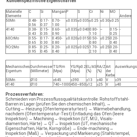
Kundenspezifische Eigenschaften
Materielle
C
Si
Mangan
P
S
Cr
Ni
MO
Elemente
Andere
50Mn
0.48-
0.17-
0.70-
≤0.035
≤0.035
≤0.25
≤0.30
≤0.25
0.56
0.37
1.00
4140
0.38-
0.15-
0.60-
≤0.035
≤0.040
0.80-
--
0.15-
-
0.43
0.35
0.90
1.10
0.25
60CrMo
0.55-
0.17-
0.450-
≤0.020
≤0.015
0.50-
≤0.25
0.20-
0.65
0.30
0.80
0.80
0.40
9Cr2Mo
0.85-
0.25-
0.20-
≤0.025
≤0.025
1.70-
≤0.25
0.20-
0.95
0.45
0.40
2.10
0.40
Mechanisches
Durchmesser
TS/Rm
YS/Rp0.2
EL/A5
RA/Z
Art
Auswirkungs
Eigentum
(Millimeter)
(Mpa)
(Mpa)
(%)
(%)
der
Kerbe
50Mn
Ø10
≥645
≥390
≥13
≥40
V
≥39
4140
Ø10
740~1000
450~850
≥12
≥25
V
≥40
Prozessverfahren:
Schmieden von Prozessflussqualitätskontrolle: Rohstoffstahl-
Barren in Lager (prüfen Sie den chemischen Inhalt), →
Cutting→-Heizung (Ofentemperaturtest) → Wärmebehandlung,
nachdem (Ofentemperatur-Test) Entladung das Ofen (leere
Inspektion) → Machining→-Inspektion (UT, M.Ü., Visals-
diamention, Härte) → QT→ Inspektion (UT, mechanische
Eigenschaften, Härte, Korngröße) → Ende-machining→
Inspektion (Maß) → Verpackung und Markierung (Stahlstempel,