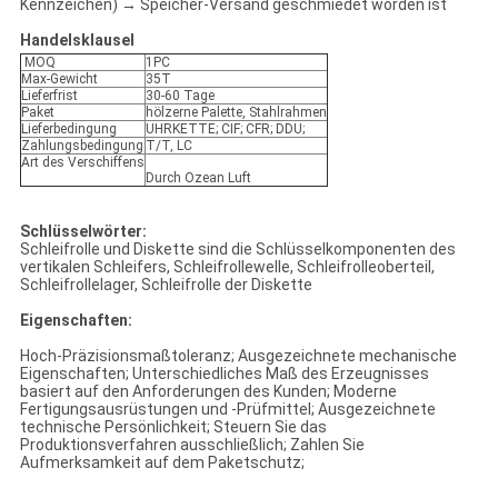
Kennzeichen) → Speicher-Versand geschmiedet worden ist
Handelsklausel
MOQ
1PC
Max-Gewicht
35T
Lieferfrist
30-60 Tage
Paket
hölzerne Palette, Stahlrahmen
Lieferbedingung
UHRKETTE; CIF; CFR; DDU;
Zahlungsbedingung
T/T, LC
Art des Verschiffens
Durch Ozean Luft
Schlüsselwörter:
Schleifrolle und Diskette sind die Schlüsselkomponenten des
vertikalen Schleifers, Schleifrollewelle, Schleifrolleoberteil,
Schleifrollelager, Schleifrolle der Diskette
Eigenschaften:
Hoch-Präzisionsmaßtoleranz; Ausgezeichnete mechanische
Eigenschaften; Unterschiedliches Maß des Erzeugnisses
basiert auf den Anforderungen des Kunden; Moderne
Fertigungsausrüstungen und -Prüfmittel; Ausgezeichnete
technische Persönlichkeit; Steuern Sie das
Produktionsverfahren ausschließlich; Zahlen Sie
Aufmerksamkeit auf dem Paketschutz;