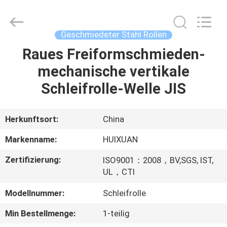
HUI
XUAN
NEW
ENERGY
EQUIPMENT
Geschmiedeter Stahl Rollen
CO.,LTD.
All
Rights
Raues Freiformschmieden-
HAUS
Reserved.
mechanische vertikale
PRODUKTE
Schleifrolle-Welle JIS
VIDEOS
Herkunftsort:
China
Markenname:
HUIXUAN
ÜBER
Zertifizierung:
ISO9001：2008，BV,SGS, IST,
UNS
UL，CTI
Modellnummer:
Schleifrolle
FABRIK-
Min Bestellmenge:
1-teilig
AUSFLUG