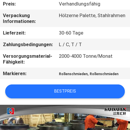
Preis:
Verhandlungsfähig
QUALITÄTSKONTROLLE
Verpackung
Hölzerne Palette, Stahlrahmen
Informationen:
SITEMAP
Lieferzeit:
30-60 Tage
Zahlungsbedingungen:
L / C, T / T
PRIVACY
Versorgungsmaterial-
2000-4000 Tonne/Monat
POLICY
Fähigkeit:
Markieren:
,
Rollenschmieden
Rollenschmieden
BESTPREIS