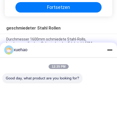
Fortsetzen
geschmiedeter Stahl Rollen
Durchmesser 1600mm schmiedete Stahl-Rolls,
kundenspezifisches Schmieden des Edelstahl-50Mn
xuehao
Sterben Sie, Hochgeschwindigkeitsrollen-Form-Stahl-hohe
Härte für Walzenmühle zu schmieden
12:35 PM
Raues Freiformschmieden-mechanische vertikale
Schleifrolle-Welle JIS
Good day, what product are you looking for?
Beliebte Kategorien
Alle
Schwere 
Achswelleschmieden
Schmiedestücke 
Stahl