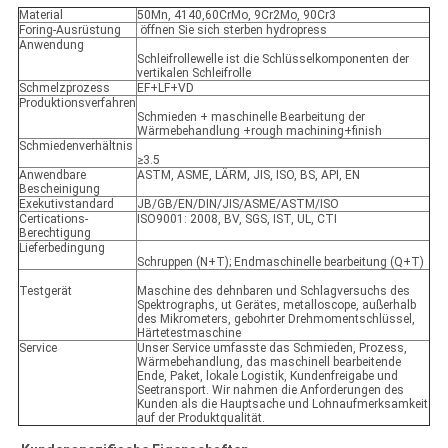
Material
50Mn, 4140,60CrMo, 9Cr2Mo, 90Cr3
Foring-Ausrüstung
öffnen Sie sich sterben hydropress
Anwendung
Schleifrollewelle ist die Schlüsselkomponenten der
vertikalen Schleifrolle
Schmelzprozess
EF+LF+VD
Produktionsverfahren
Schmieden + maschinelle Bearbeitung der
Wärmebehandlung +rough machining+finish
Schmiedenverhältnis
≥3.5
Anwendbare
ASTM, ASME, LÄRM, JIS, ISO, BS, API, EN
Bescheinigung
Exekutivstandard
JB/GB/EN/DIN/JIS/ASME/ASTM/ISO
Certications-
ISO9001: 2008, BV, SGS, IST, UL, CTI
Berechtigung
Lieferbedingung
Schruppen (N+T); Endmaschinelle bearbeitung (Q+T)
Testgerät
Maschine des dehnbaren und Schlagversuchs des
Spektrographs, ut Gerätes, metalloscope, außerhalb
des Mikrometers, gebohrter Drehmomentschlüssel,
Härtetestmaschine
Service
Unser Service umfasste das Schmieden, Prozess,
Wärmebehandlung, das maschinell bearbeitende
Ende, Paket, lokale Logistik, Kundenfreigabe und
Seetransport. Wir nahmen die Anforderungen des
Kunden als die Hauptsache und Lohnaufmerksamkeit
auf der Produktqualität.