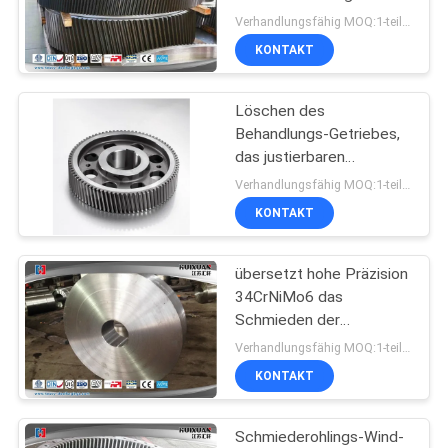
legierten Stahl-4000T
Verhandlungsfähig MOQ:1-teilig
KONTAKT
Löschen des
Behandlungs-Getriebes,
das justierbaren
Geschwindigkeits-Gang
Verhandlungsfähig MOQ:1-teilig
schmiedet
KONTAKT
übersetzt hohe Präzision
34CrNiMo6 das
Schmieden der
mechanischen
Verhandlungsfähig MOQ:1-teilig
Nitrierungs-Behandlung
KONTAKT
Schmiederohlings-Wind-