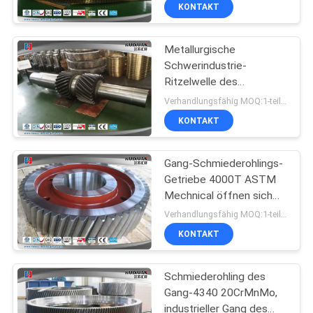
KONTAKT
QUALITÄTSKONTROLLE
Metallurgische
Schwerindustrie-
SITEMAP
Ritzelwelle des
Maschinerie-
Verhandlungsfähig MOQ:1-teilig
Freiformschmieden-
PRIVACY
KONTAKT
20CrMnMo
POLICY
Gang-Schmiederohlings-
Getriebe 4000T ASTM
Mechnical öffnen sich
sterben Hydropess
Verhandlungsfähig MOQ:1-teilig
KONTAKT
Schmiederohling des
Gang-4340 20CrMnMo,
industrieller Gang des