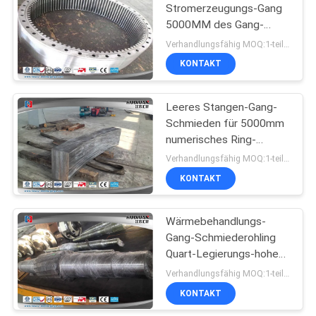
Stromerzeugungs-Gang
5000MM des Gang-
34CrNiMo7-
Verhandlungsfähig MOQ:1-teilig
6/18CrNiMo7-6
KONTAKT
Leeres Stangen-Gang-
Schmieden für 5000mm
numerisches Ring-
Walzwerk
Verhandlungsfähig MOQ:1-teilig
KONTAKT
Wärmebehandlungs-
Gang-Schmiederohling
Quart-Legierungs-hohe
Präzisions-Ritzelwelle
Verhandlungsfähig MOQ:1-teilig
KONTAKT