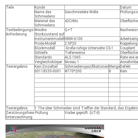
Teile
Kunde
Datum
Name des
Geschmiedete Welle
Prüfungso
Schmiedens
Material des
42CrMo
Oberfläche
Schmiedens
Testbedingungs-
Weckte
Q+T
Nachweis
Anforderung
Stückzustand auf
Instrumentmodell
HNW-6100
Arbeitsemp
Prode-Modell
2.5P20
Koppelung
Blockmodell
Große ruhige Unterseite CS-1
Couplant
Schleife
Tiefenweise
Oberfläch
Standards
ALS 1065
Rate wie e
Vergleichskörper
Niveau 1
Annehmbar
Testergebnis
Kein Einzelteil
Schmiedenspezifikationen
Menge
Defekt
00118535-0001
Φ770*200
8
Kein
Testergebnis
1.The über Schmieden sind Treffen der Standard, das Ergebni
Zerstörungsfreie Prüfung
Vorbei geprüft: (UT-II)
Unterzeichnung