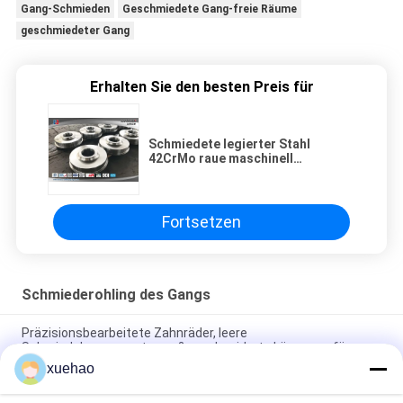
Gang-Schmieden
Geschmiedete Gang-freie Räume
geschmiedeter Gang
Erhalten Sie den besten Preis für
Schmiedete legierter Stahl
42CrMo raue maschinell
bearbeitete Präzisions-
Ritzelwelle der Gang-freien
Räume
Fortsetzen
Schmiederohling des Gangs
Präzisionsbearbeitete Zahnräder, leere
Schmiedekomponente, maßgeschneiderte Lösungen für
industrielle Anwendungen und langlebige Leistung
xuehao
Stahl aus Legierung Übertragungspinienwelle Schmiede