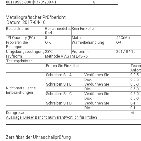
00118535-0001
Φ770*200
4:1
8
Metallografischer Prüfbericht
Datum: 2017-04-10
Beispielname
Geschmiedetes
Kein Einzelteil:
Rad
- YLQuantity (PC)
8
Material
42CrMo
Probieren Sie
O.K.
Wärmebehandlung
Q+T
Bedingung
Umgebungsbedingung
23℃
Prüftermin
2017-04-10
Prüfnorm
Methode A ASTM E45-76
Testergebnisse
Prüfen Sie Einzelteil
Techn
Anfor
Schreiben Sie A
Verdünnen Sie
0-0.5
Dick
0-0.5
Schreiben Sie B
Verdünnen Sie
0.5-0
Nicht-metallische
Dick
0.5-0
Einbeziehungen
Schreiben Sie C
Verdünnen Sie
0.5-0
Dick
0.5-0
Schreiben Sie D
Verdünnen Sie
0-1
Dick
0-1
Korngröße
≥6
Aussage: Dieser Bericht nur verantwortlich für Proben
Zertifikat der Ultraschallprüfung