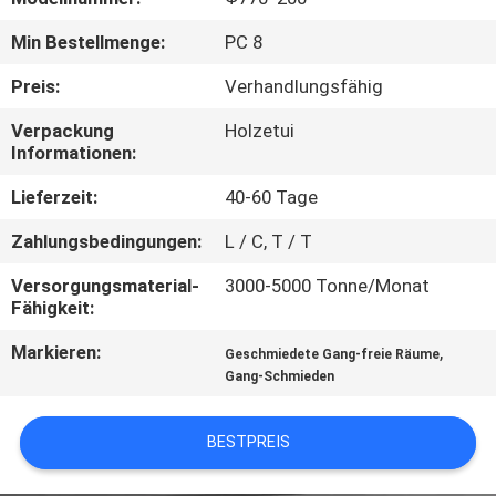
Min Bestellmenge:
PC 8
QUALITÄTSKONTROLLE
Preis:
Verhandlungsfähig
SITEMAP
Verpackung
Holzetui
Informationen:
PRIVACY
Lieferzeit:
40-60 Tage
POLICY
Zahlungsbedingungen:
L / C, T / T
Versorgungsmaterial-
3000-5000 Tonne/Monat
Fähigkeit:
Markieren:
,
Geschmiedete Gang-freie Räume
Gang-Schmieden
BESTPREIS