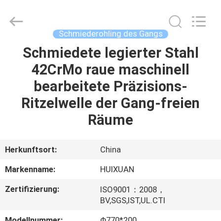
HUI
XUAN
NEW
ENERGY
EQUIPMENT
Schmiederohling des Gangs
CO.,LTD.
All
Rights
Schmiedete legierter Stahl
HAUS
Reserved.
42CrMo raue maschinell
PRODUKTE
bearbeitete Präzisions-
Ritzelwelle der Gang-freien
VIDEOS
Räume
ÜBER
Herkunftsort:
China
UNS
Markenname:
HUIXUAN
Zertifizierung:
ISO9001：2008，
FABRIK-
BV,SGS,IST,UL.CTI
AUSFLUG
Modellnummer:
Φ770*200