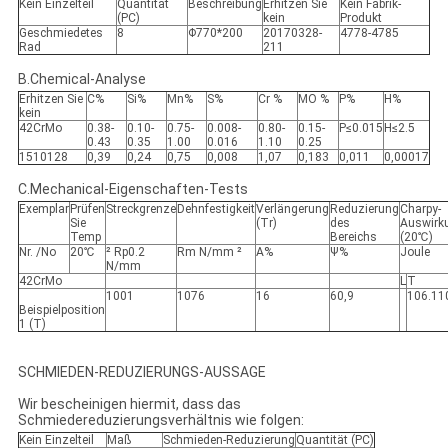
Kein Einzelteil
Quantität
Beschreibung
Erhitzen Sie
Kein Fabrik-
(PC)
kein
Produkt
Geschmiedetes
8
Φ770*200
20170328-
4778-4785
Rad
211
B.Chemical-Analyse
Erhitzen Sie
C%
Si%
Mn%
S%
Cr %
MO %
P%
H%
kein
42CrMo
0.38-
0.10-
0.75-
0.008-
0.80-
0.15-
P≤0.015
H≤2.5
0.43
0.35
1.00
0.016
1.10
0.25
1510128
0,39
0,24
0,75
0,008
1,07
0,183
0,011
0,00017
C.Mechanical-Eigenschaften-Tests
Exemplar
Prüfen
Streckgrenze
Dehnfestigkeit
Verlängerung
Reduzierung
Charpy-
Sie
(Tr)
des
Auswirk
Temp
Bereichs
(20℃)
Nr. /No
20℃
² Rp0.2
Rm N/mm ²
A%
Ψ%
Joule
N/mm
42CrMo
L
T
1001
1076
16
60,9
106.11
Beispielposition
1 (T)
SCHMIEDEN-REDUZIERUNGS-AUSSAGE
Wir bescheinigen hiermit, dass das
Schmiedereduzierungsverhältnis wie folgen:
Kein Einzelteil
Maß
Schmieden-Reduzierung
Quantität (PC)