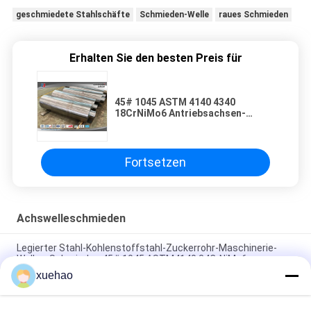
geschmiedete Stahlschäfte
Schmieden-Welle
raues Schmieden
Erhalten Sie den besten Preis für
45# 1045 ASTM 4140 4340
18CrNiMo6 Antriebsachsen-
Schmieden
Fortsetzen
Achswelleschmieden
Legierter Stahl-Kohlenstoffstahl-Zuckerrohr-Maschinerie-
Wellen-Schmieden 45# 1045 ASTM4140 34CrNiMo6
xuehao
18CrNiMo7-6 20CrMnMo 42CrMo 35CrMo Wellen-Rolle,
geschmiedete Stahlwellen-Maschinerie-Teile