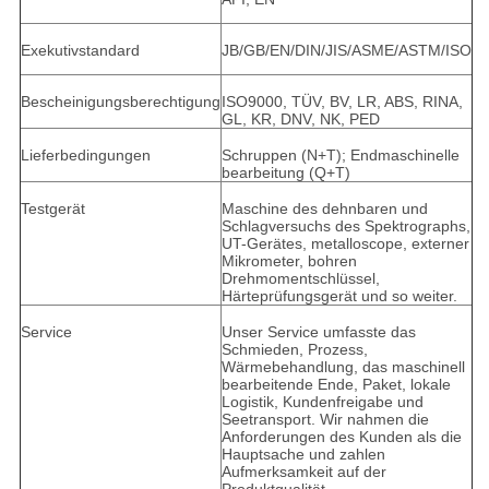
Exekutivstandard
JB/GB/EN/DIN/JIS/ASME/ASTM/ISO
Bescheinigungsberechtigung
ISO9000, TÜV, BV, LR, ABS, RINA,
GL, KR, DNV, NK, PED
Lieferbedingungen
Schruppen (N+T); Endmaschinelle
bearbeitung (Q+T)
Testgerät
Maschine des dehnbaren und
Schlagversuchs des Spektrographs,
UT-Gerätes, metalloscope, externer
Mikrometer, bohren
Drehmomentschlüssel,
Härteprüfungsgerät und so weiter.
Service
Unser Service umfasste das
Schmieden, Prozess,
Wärmebehandlung, das maschinell
bearbeitende Ende, Paket, lokale
Logistik, Kundenfreigabe und
Seetransport. Wir nahmen die
Anforderungen des Kunden als die
Hauptsache und zahlen
Aufmerksamkeit auf der