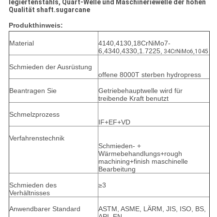
legiertenstahls, Quart-Welle und Maschineriewelle der hohen
Qualität shaft.sugarcane
Produkthinweis:
Material
4140,4130,18CrNiMo7-
6,4340,4330,1.7225,
34CrNiMo6,1045
Schmieden der Ausrüstung
offene 8000T sterben hydropress
Beantragen Sie
Getriebehauptwelle wird für
treibende Kraft benutzt
Schmelzprozess
IF+EF+VD
Verfahrenstechnik
Schmieden- +
Wärmebehandlungs+rough
machining+finish maschinelle
Bearbeitung
Schmieden des
≥3
Verhältnisses
Anwendbarer Standard
ASTM, ASME, LÄRM, JIS, ISO, BS,
API, EN