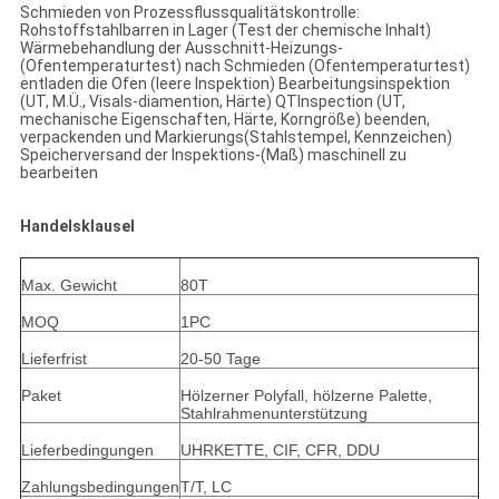
Schmieden von Prozessflussqualitätskontrolle:
Rohstoffstahlbarren in Lager (Test der chemische Inhalt)
Wärmebehandlung der Ausschnitt-Heizungs-
(Ofentemperaturtest) nach Schmieden (Ofentemperaturtest)
entladen die Ofen (leere Inspektion) Bearbeitungsinspektion
(UT, M.Ü., Visals-diamention, Härte) QTInspection (UT,
mechanische Eigenschaften, Härte, Korngröße) beenden,
verpackenden und Markierungs(Stahlstempel, Kennzeichen)
Speicherversand der Inspektions-(Maß) maschinell zu
bearbeiten
Handelsklausel
Max. Gewicht
80T
MOQ
1PC
Lieferfrist
20-50 Tage
Paket
Hölzerner Polyfall, hölzerne Palette,
Stahlrahmenunterstützung
Lieferbedingungen
UHRKETTE, CIF, CFR, DDU
Zahlungsbedingungen
T/T, LC