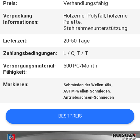
Preis:
Verhandlungsfähig
QUALITÄTSKONTROLLE
Verpackung
Hölzerner Polyfall, hölzerne
Informationen:
Palette,
Stahlrahmenunterstützung
SITEMAP
Lieferzeit:
20-50 Tage
PRIVACY
Zahlungsbedingungen:
L / C, T / T
POLICY
Versorgungsmaterial-
500 PC/Month
Fähigkeit:
Markieren:
,
Schmieden der Wellen-45#
,
ASTM-Wellen-Schmieden
Antriebsachsen-Schmieden
BESTPREIS