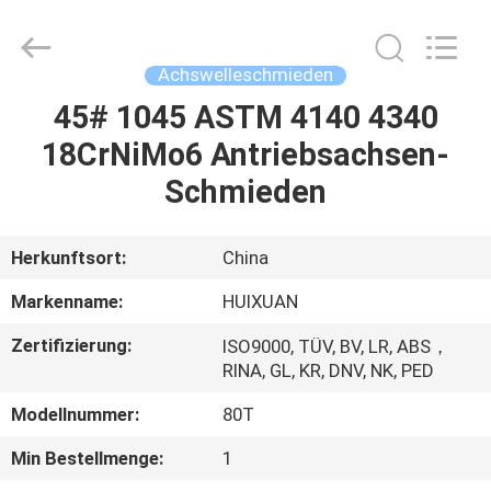
HUI
XUAN
NEW
ENERGY
EQUIPMENT
Achswelleschmieden
CO.,LTD.
All
Rights
45# 1045 ASTM 4140 4340
HAUS
Reserved.
18CrNiMo6 Antriebsachsen-
PRODUKTE
Schmieden
VIDEOS
Herkunftsort:
China
Markenname:
HUIXUAN
ÜBER
Zertifizierung:
ISO9000, TÜV, BV, LR, ABS，
UNS
RINA, GL, KR, DNV, NK, PED
Modellnummer:
80T
FABRIK-
Min Bestellmenge:
1
AUSFLUG