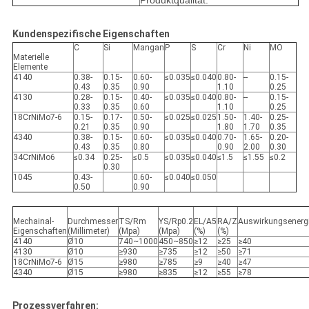
Produktqualität.
Kundenspezifische Eigenschaften
C
Si
Mangan
P
S
Cr
Ni
MO
Materielle
Elemente
4140
0.38-
0.15-
0.60-
≤0.035
≤0.040
0.80-
--
0.15-
0.43
0.35
0.90
1.10
0.25
4130
0.28-
0.15-
0.40-
≤0.035
≤0.040
0.80-
--
0.15-
0.33
0.35
0.60
1.10
0.25
18CrNiMo7-6
0.15-
0.17-
0.50-
≤0.025
≤0.025
1.50-
1.40-
0.25-
0.21
0.35
0.90
1.80
1.70
0.35
4340
0.38-
0.15-
0.60-
≤0.035
≤0.040
0.70-
1.65-
0.20-
0.43
0.35
0.80
0.90
2.00
0.30
34CrNiMo6
≤0.34
0.25-
≤0.5
≤0.035
≤0.040
≤1.5
≤1.55
≤0.2
0.30
1045
0.43-
0.60-
≤0.040
≤0.050
0.50
0.90
Mechainal-
Durchmesser
TS/Rm
YS/Rp0.2
EL/A5
RA/Z
Auswirkungsenerg
Eigenschaften
(Millimeter)
(Mpa)
(Mpa)
(%)
(%)
4140
Ø10
740~1000
450~850
≥12
≥25
≥40
4130
Ø10
≥930
≥735
≥12
≥50
≥71
18CrNiMo7-6
Ø15
≥980
≥785
≥9
≥40
≥47
4340
Ø15
≥980
≥835
≥12
≥55
≥78
Prozessverfahren: