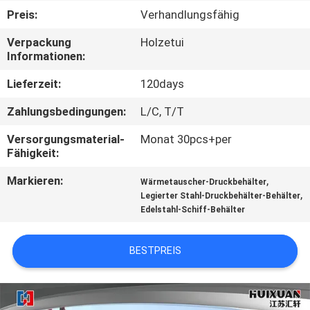
Preis:
Verhandlungsfähig
QUALITÄTSKONTROLLE
Verpackung
Holzetui
Informationen:
SITEMAP
Lieferzeit:
120days
Zahlungsbedingungen:
L/C, T/T
PRIVACY
POLICY
Versorgungsmaterial-
Monat 30pcs+per
Fähigkeit:
Markieren:
,
Wärmetauscher-Druckbehälter
,
Legierter Stahl-Druckbehälter-Behälter
Edelstahl-Schiff-Behälter
BESTPREIS