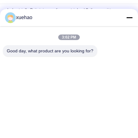
Industrielle Präzisionsspliessgetriebe / Spliessgeräte
xuehao
Motorlagerring-Schmiedeteil Wärmebehandlung legierter
Stahl
3:02 PM
Schwergewichtsmaschinen mit großen Zahnrädern,
Schmieden, Wärmebehandlung, Legierungsstahl
Good day, what product are you looking for?
Beliebte Kategorien
Alle
Schwere 
Achswelleschmieden
Schmiedestücke 
Stahl
Schmiederohling 
Geschmiedete 
Des Gangs
Stahlflansche
Geschmiedeter 
Wärmebehandlungs-
Zylinder
Schmieden
Legierter Stahl 