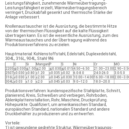
Leistungsfähigkeit, zunehmende Wärmeübertragungs-
Leistungsfähigkeit erzielt, Wärmeübertragungsbereich
verringert, Druckabfall gesenkt und thermische Stärke der
Anlage verbessert.
Knollenaustauscher ist die Ausrüstung, die bestimmte Hitze
von der thermischen Flüssigkeit auf die kalte Flüssigkeit
übertragen kann. Es ist die wesentliche Ausrüstung, zum des
Wärmeaustausches und der Übertragung während des
Produktionsverfahrens zu erzielen.
Hauptmaterial: Kohlenstoffstahl, Edelstahl, Duplexedelstahl,
304L, 316L, 904L, Stahl 9Ni
C
Si
Mangan
P
S
Ni
Cr
MO
2205
≦0.030
≦1.00
≦2.00
≦0.030
≦0.015
4.50~6.50
21.00~23.00
2.90~3.5
2507
≤0.030
≤0.80
≤1.20
≤0.035
≤0.02
6.0-8.0
24.0-26.0
3.0-5.0
316L
≤0.030
≤1.00
≤2.00
≤0.045
≤0.030
10.00~14.00
16.00~18.00
2.00~3.0
304L
≤0.03
≤1.0
≤2.0
≤0.045
≤0.03
9.0~12.0
18.0~20.0
Produktionsverfahren: kundenspezifische Stahlplatte, Schnitt,
planierend, Kreis, Schweißen und verbiegen, Rohrboden,
Ablenkplatteinstallation, Rohr, Maschine, Druckprüfung.
Höhepunkte: Qualifiziert, um amerikanischen Standard,
europäischen Standard, nationalen Standard und andere
Druckbehälter zu produzieren und zu entwerfen.
Vorteile:
1) ist gewundene gedrehte Struktur, Wärmeübertragungs-