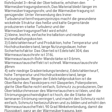
Rohrbündel 3~4mal der Oberteilseite, erhöhen den
Wärmeübertragungsbereich; Das Material bleibt länger im
Wärmeübertragungsrohr, und die Wärmeübertragung ist
genügender. Unter Verwendung des Irvine-
Turbulenzratternfrequenzprinzips macht die gewundene
wickelnde Struktur das heiße und kalte Gegenstände
produzieren starke Turbulenz und der
Wärmeübertragungseffekt wird erhöht.
2) kleine, leichte, einfache Installation und niedrige
Instandhaltungskosten.
3) Edelstahlentwurf und Produktion, hohe Temperatur und
Hochdruckwiderstand, lange Nutzungsdauer, hoher
Sicherheitsfaktor. Das Oberteil ist Edelstahl 304, das
Wärmeaustauschrohr ist 316L
Wärmeaustausch-Rohr-Wandstärke ist 0.6mm,
Wärmeaustauscheffekt ist schnell. Wärmeaustauschrohr
∮8mm
4) sehr niedrige Gradeinteilungstendenz, Edelstahlentwurf,
hohe Temperatur und Hochdruckwiderstand, lange
Nutzungsdauer; Wegen der Edelstahlproduktion ist die
Oberfläche des Fasskörpers mit Glasperlen, Polierpolieren,
glatte Oberfläche nicht einfach, Schmutz zu produzieren; Der
Oberteildurchmesser des Wärmetauschers ist klein, und die
Strömungsgeschwindigkeit ist hoch, die die Stärke der
laminaren Strömung verringert, und macht den Schmutz nicht
einfach, Schmutz herbeizuführen und zu bilden und erhöht den
Wärmeaustauscheffekt; 90 Grad Winkelverbindung, damit die
Flüssigkeit, ganz an der Wärmeübertragung, kein