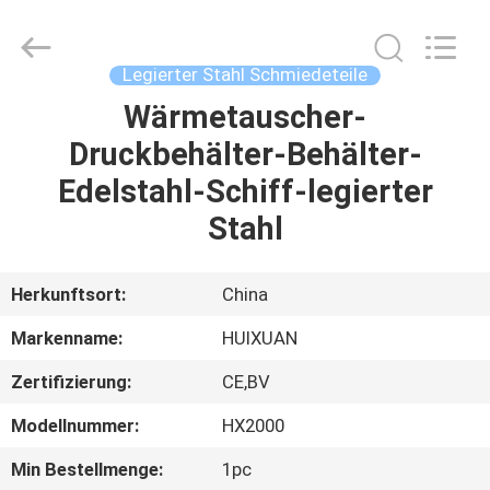
HUI
XUAN
NEW
ENERGY
EQUIPMENT
Legierter Stahl Schmiedeteile
CO.,LTD.
All
Rights
Wärmetauscher-
HAUS
Reserved.
Druckbehälter-Behälter-
PRODUKTE
Edelstahl-Schiff-legierter
Stahl
VIDEOS
Herkunftsort:
China
ÜBER
Markenname:
HUIXUAN
UNS
Zertifizierung:
CE,BV
FABRIK-
Modellnummer:
HX2000
AUSFLUG
Min Bestellmenge:
1pc