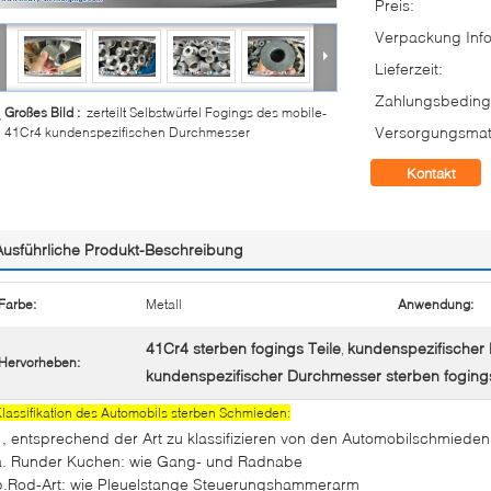
Preis:
Verpackung Info
Lieferzeit:
Zahlungsbeding
Großes Bild :
zerteilt Selbstwürfel Fogings des mobile-
Versorgungsmate
41Cr4 kundenspezifischen Durchmesser
Kontakt
Ausführliche Produkt-Beschreibung
Farbe:
Metall
Anwendung:
41Cr4 sterben fogings Teile
kundenspezifischer 
,
Hervorheben:
kundenspezifischer Durchmesser sterben foging
lassifikation des Automobils sterben Schmieden:
1, entsprechend der Art zu klassifizieren von den Automobilschmieden
a.
Runder Kuchen: wie Gang- und Radnabe
b.Rod-Art: wie Pleuelstange Steuerungshammerarm