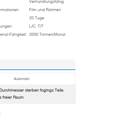
Verhandlungsfähig
rmationen:
Film und Rahmen
20 Tage
ungen:
L/C, T/T
rial-Fähigkeit:
2000 Tonnen/Monat
Automobil
Durchmesser sterben fogings Teile
,
s freier Raum
: