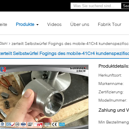
Sea
eite
Produkte
Videos
Über uns
Fabrik Tour
zerteilt Selbstwürfel Fogings des mobile-41Cr4 kundenspezifi
Stahl
zerteilt Selbstwürfel Fogings des mobile-41Cr4 kundenspezif
Produktdetails
Herkunftsort:
Markenname:
Zertifizierung:
Modellnummer:
Zahlung und 
Min Bestellmeng