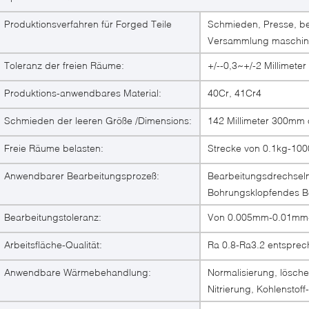
Produktionsverfahren für Forged Teile
Schmieden, Presse, b
Versammlung maschine
Toleranz der freien Räume:
+/--0,3~+/-2 Millimeter
Produktions-anwendbares Material:
40Cr, 41Cr4
Schmieden der leeren Größe /Dimensions:
142 Millimeter 300mm
Freie Räume belasten:
Strecke von 0.1kg-10
Anwendbarer Bearbeitungsprozeß:
Bearbeitungsdrechsel
Bohrungsklopfendes B
Bearbeitungstoleranz:
Von 0.005mm-0.01mm
Arbeitsfläche-Qualität:
Ra 0.8-Ra3.2 entspre
Anwendbare Wärmebehandlung:
Normalisierung, lösche
Nitrierung, Kohlenstoff