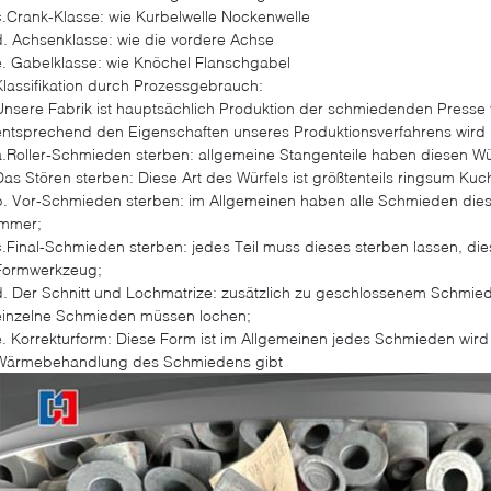
c.Crank-Klasse: wie Kurbelwelle Nockenwelle
d.
Achsenklasse: wie die vordere Achse
e.
Gabelklasse: wie Knöchel Flanschgabel
Klassifikation durch Prozessgebrauch:
Unsere Fabrik ist hauptsächlich Produktion der schmiedenden Presse
entsprechend den Eigenschaften unseres Produktionsverfahrens wird un
a.Roller-Schmieden sterben: allgemeine Stangenteile haben diesen Wür
Das Stören sterben: Diese Art des Würfels ist größtenteils ringsum Kuc
b.
Vor-Schmieden sterben: im Allgemeinen haben alle Schmieden diesen 
immer;
c.Final-Schmieden sterben: jedes Teil muss dieses sterben lassen, die
Formwerkzeug;
d.
Der Schnitt und Lochmatrize: zusätzlich zu geschlossenem Schmie
einzelne Schmieden müssen lochen;
e.
Korrekturform: Diese Form ist im Allgemeinen jedes Schmieden wird
Wärmebehandlung des Schmiedens gibt