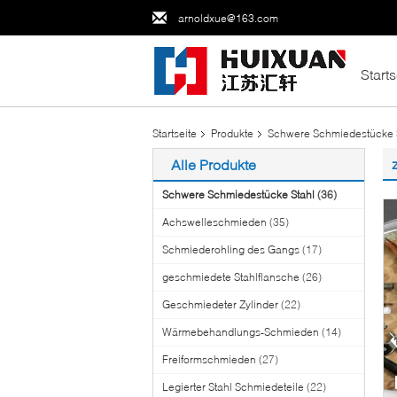
arnoldxue@163.com
Starts
Startseite
Produkte
Schwere Schmiedestücke 
Alle Produkte
Schwere Schmiedestücke Stahl
(36)
Achswelleschmieden
(35)
Schmiederohling des Gangs
(17)
geschmiedete Stahlflansche
(26)
Geschmiedeter Zylinder
(22)
Wärmebehandlungs-Schmieden
(14)
Freiformschmieden
(27)
Legierter Stahl Schmiedeteile
(22)