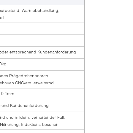
earbeitend, Wärmebehandlung,
ll
 oder entsprechend Kundenanforderung
00kg
ndes Prägedrehenbohren-
ehauen CNC/etc. erweiternd.
-0.1mm
chend Kundenanforderung
nd und mildern, verhärtender Fall,
-Nitrierung, Induktions-Löschen