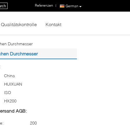
Referenzen
|
rch
German
Qualitätskontrolle
Kontakt
schen Durchmesser
ischen Durchmesser
:
China
HUIXUAN
ISO
HX200
Versand AGB:
e:
200