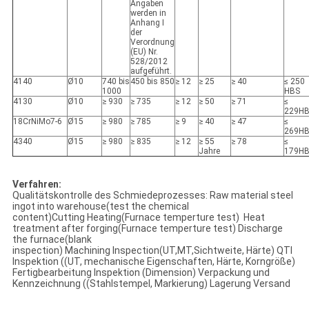
Angaben
werden in
Anhang I
der
Verordnung
(EU) Nr.
528/2012
aufgeführt.
4140
Ø10
740 bis
450 bis 850
≥ 12
≥ 25
≥ 40
≤ 250
1000
HBS
4130
Ø10
≥ 930
≥ 735
≥ 12
≥ 50
≥ 71
≤
229H
18CrNiMo7-6
Ø15
≥ 980
≥ 785
≥ 9
≥ 40
≥ 47
≤
269H
4340
Ø15
≥ 980
≥ 835
≥ 12
≥ 55
≥ 78
≤
Jahre
179H
Verfahren:
Qualitätskontrolle des Schmiedeprozesses: Raw material steel
ingot into warehouse(test the chemical
content)Cutting Heating(Furnace temperture test) Heat
treatment after forging(Furnace temperture test) Discharge
the furnace(blank
inspection) Machining Inspection(UT,MT,Sichtweite, Härte) QTI
Inspektion ((UT, mechanische Eigenschaften, Härte, Korngröße)
Fertigbearbeitung Inspektion (Dimension) Verpackung und
Kennzeichnung ((Stahlstempel, Markierung) Lagerung Versand