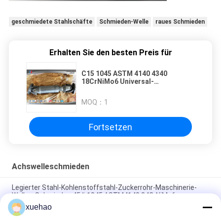
geschmiedete Stahlschäfte
Schmieden-Welle
raues Schmieden
Erhalten Sie den besten Preis für
C15 1045 ASTM 4140 4340
18CrNiMo6 Universal-
Gemeinsame
Antriebswellenschmiede
MOQ：
1
Fortsetzen
Achswelleschmieden
Legierter Stahl-Kohlenstoffstahl-Zuckerrohr-Maschinerie-
Wellen-Schmieden 45# 1045 ASTM4140 34CrNiMo6
xuehao
18CrNiMo7-6 20CrMnMo 42CrMo 35CrMo Wellen-Rolle,