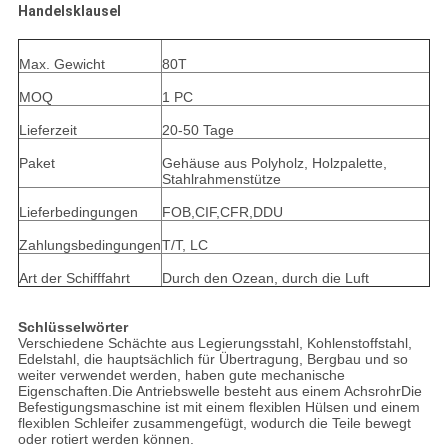
Handelsklausel
Max. Gewicht
80T
MOQ
1 PC
Lieferzeit
20-50 Tage
Paket
Gehäuse aus Polyholz, Holzpalette,
Stahlrahmenstütze
Lieferbedingungen
FOB,CIF,CFR,DDU
Zahlungsbedingungen
T/T, LC
Art der Schifffahrt
Durch den Ozean, durch die Luft
Schlüsselwörter
Verschiedene Schächte aus Legierungsstahl, Kohlenstoffstahl,
Edelstahl, die hauptsächlich für Übertragung, Bergbau und so
weiter verwendet werden, haben gute mechanische
Eigenschaften.Die Antriebswelle besteht aus einem AchsrohrDie
Befestigungsmaschine ist mit einem flexiblen Hülsen und einem
flexiblen Schleifer zusammengefügt, wodurch die Teile bewegt
oder rotiert werden können.