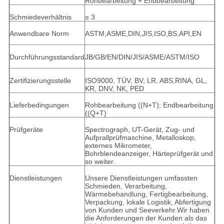
Rohbearbeitung + Endbearbeitung
Schmiedeverhältnis
≥ 3
Anwendbare Norm
ASTM,ASME,DIN,JIS,ISO,BS,API,EN
Durchführungsstandard
JB/GB/EN/DIN/JIS/ASME/ASTM/ISO
Zertifizierungsstelle
ISO9000, TÜV, BV, LR, ABS,RINA, GL,
KR, DNV, NK, PED
Lieferbedingungen
Rohbearbeitung ((N+T); Endbearbeitung
((Q+T)
Prüfgeräte
Spectrograph, UT-Gerät, Zug- und
Aufprallprüfmaschine, Metalloskop,
externes Mikrometer,
Bohrblendeanzeiger, Härteprüfgerät und
so weiter.
Dienstleistungen
Unsere Dienstleistungen umfassten
Schmieden, Verarbeitung,
Wärmebehandlung, Fertigbearbeitung,
Verpackung, lokale Logistik, Abfertigung
von Kunden und Seeverkehr.Wir haben
die Anforderungen der Kunden als das