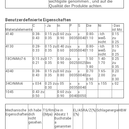
wichtigste genommen., und auf die
Qualität der Produkte achten.
Benutzerdefinierte Eigenschaften
C
- Ja.
In
P
S
Die
Ni
- Das
Materialelemente
ist Mo.
4140
0.38-
0.15 zu
0.60 zu
≤
≤
0.80-
- Ich
0.15
0.43
0.35
0.90
0035
0040
1.10
weiß
zu
nicht.
0.25
4130
0.28-
0.15 zu
0.40 zu
≤
≤
0.80-
- Ich
0.15
0.33
0.35
0.60
0035
0040
1.10
weiß
zu
nicht.
0.25
18CrNiMo7-6
0.15 zu
0.17-
0.50 zu
≤
≤
1.50
1.40-
0.25
0.21
0.35
0.90
0025
0025
bis
1.70
zu
1.80
0.35
4340
0.38-
0.15 zu
0.60 zu
≤
≤
0.70
1.65-
0.20
0.43
0.35
0.80
0035
0040
zu
2.00
zu
0.90
0.30
34CrNiMo6
≤ 034
0.25 zu
≤ 05
≤
≤
≤ 15
≤ 155
≤ 02
0.30
0035
0040
1045
0.43 zu
0.60 zu
≤
≤
0.50
0.90
0040
0050
Mechanische
Ich habe
TS/Rm
Die in
EL/A5
RA/Z(%)
Schlagenergie
HBW
Eigenschaften
dich
((Mpa)
Absatz 1
((%)
nicht
Buchstabe
gesehen.
a
genannten