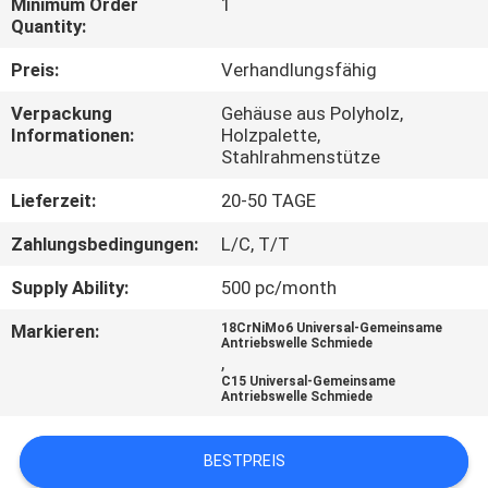
Minimum Order
1
Quantity:
QUALITÄTSKONTROLLE
Preis:
Verhandlungsfähig
SITEMAP
Verpackung
Gehäuse aus Polyholz,
Informationen:
Holzpalette,
Stahlrahmenstütze
PRIVACY
Lieferzeit:
20-50 TAGE
POLICY
Zahlungsbedingungen:
L/C, T/T
Supply Ability:
500 pc/month
Markieren:
18CrNiMo6 Universal-Gemeinsame
Antriebswelle Schmiede
,
C15 Universal-Gemeinsame
Antriebswelle Schmiede
BESTPREIS