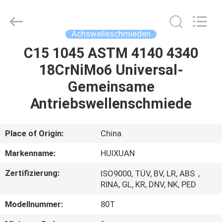
HUI
XUAN
NEW
ENERGY
EQUIPMENT
Achswelleschmieden
CO.,LTD.
All
Rights
C15 1045 ASTM 4140 4340
HAUS
Reserved.
18CrNiMo6 Universal-
PRODUKTE
Gemeinsame
Antriebswellenschmiede
VIDEOS
Place of Origin:
China
ÜBER
Markenname:
HUIXUAN
UNS
Zertifizierung:
ISO9000, TÜV, BV, LR, ABS，
RINA, GL, KR, DNV, NK, PED
FABRIK-
Modellnummer:
80T
AUSFLUG