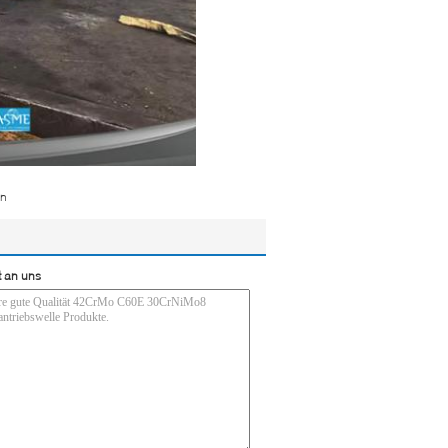
en
t an uns