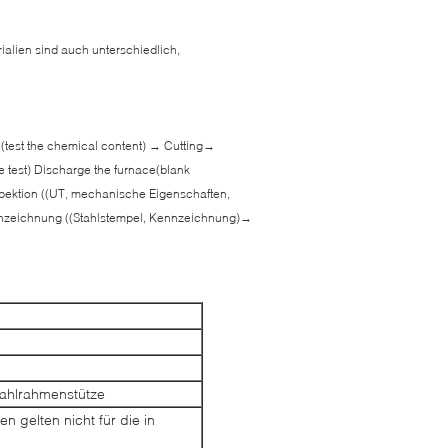
ialien sind auch unterschiedlich,
e(test the chemical content) → Cutting→
e test) Discharge the furnace(blank
pektion ((UT, mechanische Eigenschaften,
nzeichnung ((Stahlstempel, Kennzeichnung)→
tahlrahmenstütze
 gelten nicht für die in