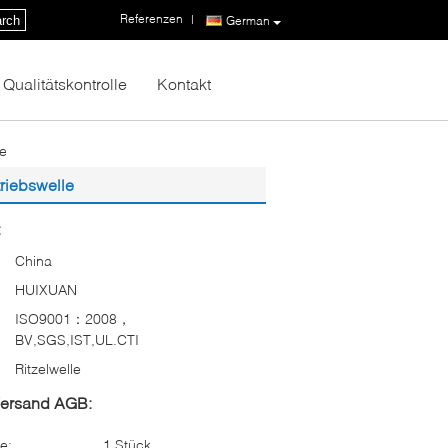
Referenzen
|
rch
German
Qualitätskontrolle
Kontakt
e
iebswelle
:
China
HUIXUAN
ISO9001：2008，
BV,SGS,IST,UL.CTI
Ritzelwelle
Versand AGB:
e:
1 Stück