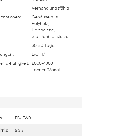
Verhandlungsfähig
rmationen:
Gehäuse aus
Polyholz,
Holzpalette,
Stahlrahmenstütze
30-50 Tage
ungen:
L/C, T/T
rial-Fähigkeit:
2000-4000
Tonnen/Monat
s:
EF-LF-VD
tnis:
≥ 3.5