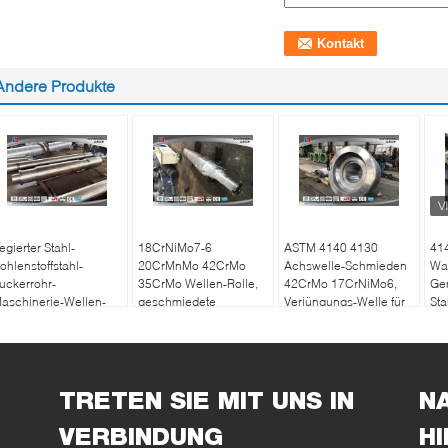
Andere Produkte
egierter Stahl-
18CrNiMo7-6
ASTM 4140 4130
41
ohlenstoffstahl-
20CrMnMo 42CrMo
Achswelle-Schmieden
Wa
uckerrohr-
35CrMo Wellen-Rolle,
42CrMo 17CrNiMo6,
Ge
aschinerie-Wellen-
geschmiedete
Verjüngungs-Welle für
St
chmieden 45# 1045
Stahlwellen-
Maschinerie
St
STM4140 34CrNiMo6
Maschinerie-Teile
TRETEN SIE MIT UNS IN
N
VERBINDUNG
H