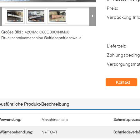
Preis:
Verpackung Info
Großes Bild :
42CrMo C60E 30CrNiMo8
Druckschmiedmaschine Getriebeantriebswelle
Lieferzeit:
Zahlungsbeding
Versorgungsmate
Kontakt
Ausführliche Produkt-Beschreibung
Anwendung:
Maschinenteile
Schmelzprozes
Wärmebehandlung:
N+T Q+T
Schmiedeverhäl