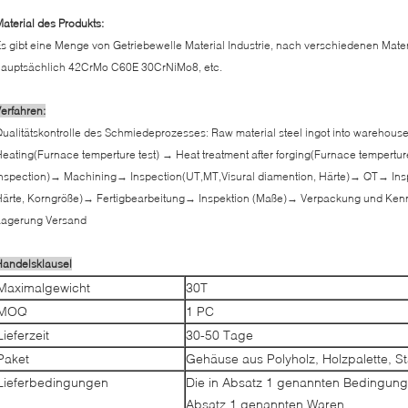
aterial des Produkts:
s gibt eine Menge von Getriebewelle Material Industrie, nach verschiedenen Mater
hauptsächlich 42CrMo C60E 30CrNiMo8, etc.
erfahren:
ualitätskontrolle des Schmiedeprozesses: Raw material steel ingot into warehous
eating(Furnace temperture test) → Heat treatment after forging(Furnace tempertur
nspection)→ Machining→ Inspection(UT,MT,Visural diamention, Härte)→ QT→ Ins
Härte, Korngröße)→ Fertigbearbeitung→ Inspektion (Maße)→ Verpackung und Ken
Lagerung Versand
Handelsklausel
Maximalgewicht
30T
MOQ
1 PC
Lieferzeit
30-50 Tage
Paket
Gehäuse aus Polyholz, Holzpalette, S
Lieferbedingungen
Die in Absatz 1 genannten Bedingungen
Absatz 1 genannten Waren.