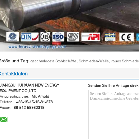
,
,
Größe und Tag:
geschmiedete Stahlschäfte
Schmieden-Welle
raues Schmied
Kontaktdaten
JIANGSU HUI XUAN NEW ENERGY
Senden Sie Ihre Anfrage direk
EQUIPMENT CO.,LTD
Ansprechpartner:
Mr. Arnold
Telefon:
+86-15-15-15-81-878
Faxen:
86-512-58360318