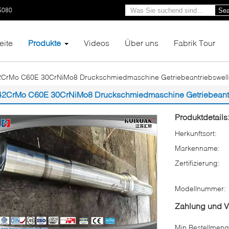
5080
Sea
eite
Produkte
Videos
Über uns
Fabrik Tour
2CrMo C60E 30CrNiMo8 Druckschmiedmaschine Getriebeantriebswell
42CrMo C60E 30CrNiMo8 Druckschmiedmaschine Getriebeantr
Produktdetails
Herkunftsort:
Markenname:
Zertifizierung:
Modellnummer:
Zahlung und 
Min Bestellmeng