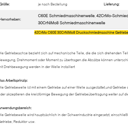
Größe:
je nach Bestellung
Lieferung:
C60E Schmiedmaschinenwelle
42CrMo-Schmied
,
Hervorheben:
30CrNiMo8 Schmiedmaschinenwelle
42CrMo C60E 30CrNiMo8 Druckschmiedmaschine Getriebea
ie Getriebeachse bezieht sich auf mechanische Teile, die die sich drehenden T
Bewegung, Drehmoment oder Moment zu übertragen.die Absätze können unterschi
it Drehbewegung werden in der Welle installiert
as Arbeitsprinzip:
ie Getriebewelle ist mit einem Getriebe auf einer Welle ausgestattet,und Getri
der akzeptieren die kreisförmige Bewegung der Getriebeübertragung weiter auf di
Anwendungsbereich:
ie Getriebewelle wird hauptsächlich in der Schwerindustrie eingesetzt, einschließl
etriebe, Reduktor usw.