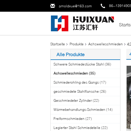
86--1391490
arnoldxue@163.com
Starts
4
Startseite
Produkte
Achswelleschmieden
Alle Produkte
Schwere Schmiedestücke Stahl
(36)
Achswelleschmieden
(35)
Schmiederohling des Gangs
(17)
geschmiedete Stahlflansche
(26)
Geschmiedeter Zylinder
(22)
Wärmebehandlungs-Schmieden
(14)
Freiformschmieden
(27)
Legierter Stahl Schmiedeteile
(22)