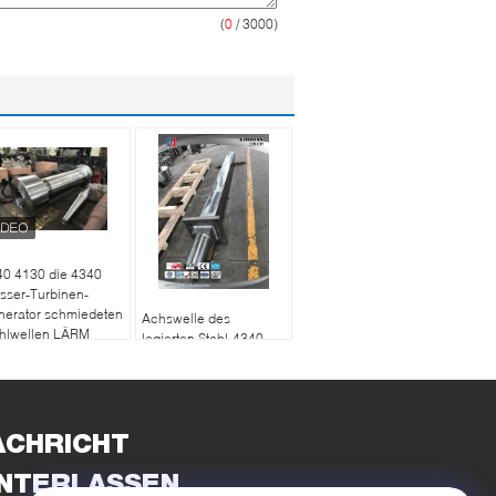
(
0
/ 3000)
40 4130 die 4340
sser-Turbinen-
nerator schmiedeten
Achswelle des
ahlwellen LÄRM
legierten Stahl-4340,
andard
die raue maschinell
bearbeitete
Vierkantmitnehmer-
Welle schmiedet
ACHRICHT
INTERLASSEN