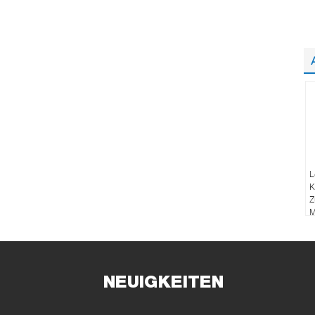
L
K
Z
M
S
A
NEUIGKEITEN