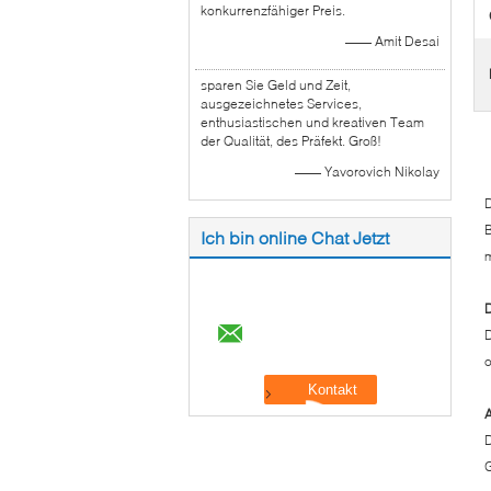
konkurrenzfähiger Preis.
—— Amit Desai
sparen Sie Geld und Zeit,
ausgezeichnetes Services,
enthusiastischen und kreativen Team
der Qualität, des Präfekt. Groß!
—— Yavorovich Nikolay
D
Ich bin online Chat Jetzt
m
D
D
o
D
G