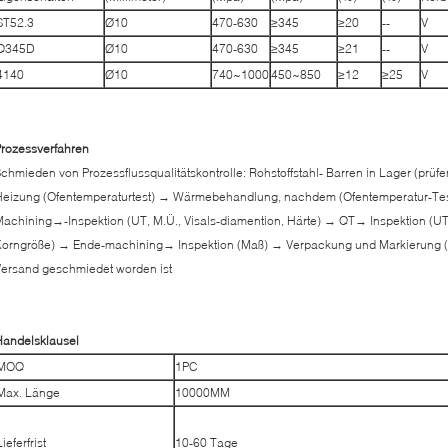
ST52.3
Ø10
470-630
≥345
≥20
--
V
Q345D
Ø10
470-630
≥345
≥21
--
V
4140
Ø10
740~1000
450~850
≥12
≥25
V
rozessverfahren
chmieden von Prozessflussqualitätskontrolle: Rohstoffstahl- Barren in Lager (prü
eizung (Ofentemperaturtest) → Wärmebehandlung, nachdem (Ofentemperatur-Test)
achining→-Inspektion (UT, M.Ü., Visals-diamention, Härte) → QT→ Inspektion (U
orngröße) → Ende-machining→ Inspektion (Maß) → Verpackung und Markierung (
ersand geschmiedet worden ist
Handelsklausel
MOQ
1PC
Max. Länge
10000MM
Lieferfrist
10-60 Tage