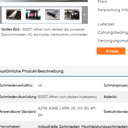
Preis:
Verpackung Info
Lieferzeit:
Großes Bild :
6000T öffnen sich sterben die schweren
Zahlungsbeding
Stahlschmieden JIS, die hohles Vierkantrohr schmieden
Versorgungsmate
Kontakt
Ausführliche Produkt-Beschreibung
Schmiedenverhältnis:
≥4
Schmelzprozes
Schmieden-Ausrüstung:
6000T öffnen sich sterben hydropress
Material:
ASTM, ASME, LÄRM, JIS, ISO, BS, API,
Anwendbarer Standard:
Exekutivstandar
EN
industrielle Schmieden
Hochleistungsschmieden
Hervorheben:
,