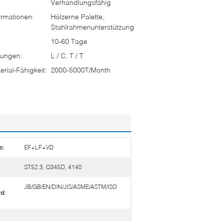
Verhandlungsfähig
rmationen:
Hölzerne Palette,
Stahlrahmenunterstützung
10-60 Tage
ungen:
L / C, T / T
rial-Fähigkeit:
2000-5000T/Month
s:
EF+LF+VD
ST52.3, Q345D, 4140
JB/GB/EN/DIN/JIS/ASME/ASTM/ISO
d: