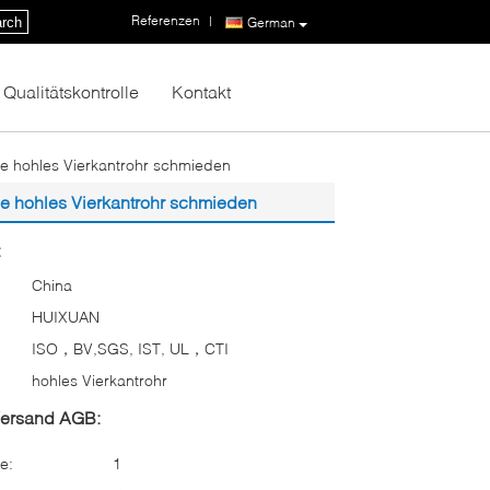
Referenzen
|
rch
German
Qualitätskontrolle
Kontakt
ie hohles Vierkantrohr schmieden
ie hohles Vierkantrohr schmieden
:
China
HUIXUAN
ISO，BV,SGS, IST, UL，CTI
hohles Vierkantrohr
Versand AGB:
e:
1