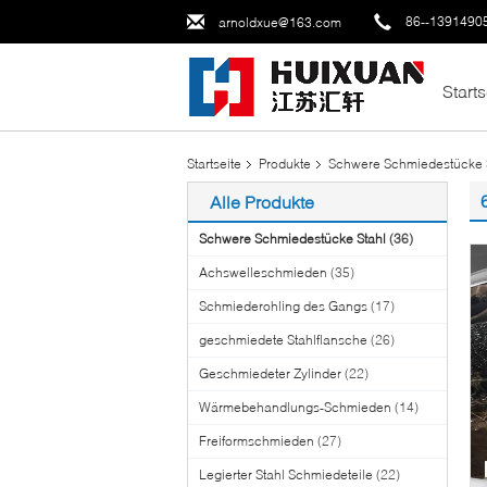
86--1391490
arnoldxue@163.com
Starts
Startseite
Produkte
Schwere Schmiedestücke 
Alle Produkte
Schwere Schmiedestücke Stahl
(36)
Achswelleschmieden
(35)
Schmiederohling des Gangs
(17)
geschmiedete Stahlflansche
(26)
Geschmiedeter Zylinder
(22)
Wärmebehandlungs-Schmieden
(14)
Freiformschmieden
(27)
Legierter Stahl Schmiedeteile
(22)