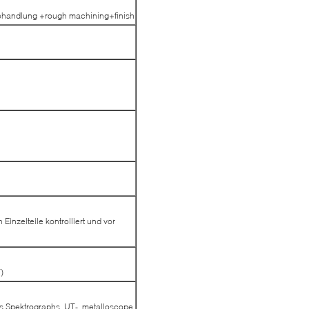
handlung +rough machining+finish
 Einzelteile kontrolliert und vor
)
 Spektrographs, UT-, metalloscope,