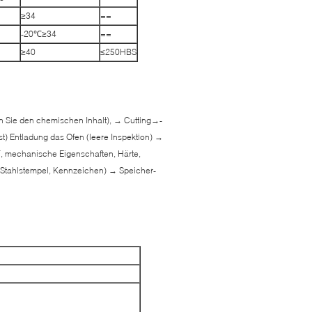
≥34
==
-20℃≥34
==
≥40
≤250HBS
fen Sie den chemischen Inhalt), → Cutting→-
 Entladung das Ofen (leere Inspektion) →
T, mechanische Eigenschaften, Härte,
Stahlstempel, Kennzeichen) → Speicher-