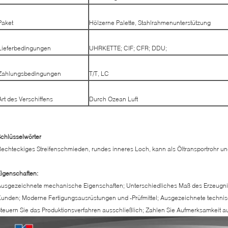
Paket
Hölzerne Palette, Stahlrahmenunterstützung
Lieferbedingungen
UHRKETTE; CIF; CFR; DDU;
Zahlungsbedingungen
T/T, LC
Art des Verschiffens
Durch Ozean Luft
chlüsselwörter
echteckiges Streifenschmieden, rundes inneres Loch, kann als Öltransportrohr 
igenschaften:
usgezeichnete mechanische Eigenschaften; Unterschiedliches Maß des Erzeugnis
unden; Moderne Fertigungsausrüstungen und -Prüfmittel; Ausgezeichnete technisc
teuern Sie das Produktionsverfahren ausschließlich; Zahlen Sie Aufmerksamkeit a