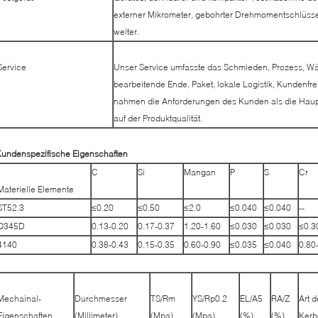
externer Mikrometer, gebohrter Drehmomentschlüsse
weiter.
Service
Unser Service umfasste das Schmieden, Prozess, W
bearbeitende Ende, Paket, lokale Logistik, Kundenfr
nahmen die Anforderungen des Kunden als die Hau
auf der Produktqualität.
undenspezifische Eigenschaften
C
Si
Mangan
P
S
Cr
Materielle Elemente
ST52.3
≤0.20
≤0.50
≤2.0
≤0.040
≤0.040
--
Q345D
0.13-0.20
0.17-0.37
1.20-1.60
≤0.030
≤0.030
≤0.3
4140
0.38-0.43
0.15-0.35
0.60-0.90
≤0.035
≤0.040
0.80
Mechainal-
Durchmesser
TS/Rm
YS/Rp0.2
EL/A5
RA/Z
Art d
Eigenschaften
(Millimeter)
(Mpa)
(Mpa)
(%)
(%)
Kerb