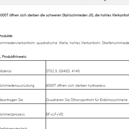
000T öffnen sich sterben die schweren Stahlschmieden JIS, die hohles Vierkantr
rodukte:
chmiedenvierkantrohr, quadratische Welle, hohles Vierkantrohr, Streifenschmiede
, Produkthinweis:
Material
ST52.3, Q345D, 4140
Schmiedenausrüstung
6000T öffnen sich sterben hydropress
Beantragen Sie
Quadrieren Sie Öltransportrohr für Erdölmaschinerie.
Schmelzprozess
EF+LF+VD
Verfahrenstechnik