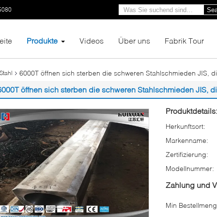
5080
Sea
eite
Produkte
Videos
Über uns
Fabrik Tour
6000T öffnen sich sterben die schweren Stahlschmieden JIS, d
Stahl
6000T öffnen sich sterben die schweren Stahlschmieden JIS, d
Produktdetails
Herkunftsort:
Markenname:
Zertifizierung:
Modellnummer:
Zahlung und 
Min Bestellmeng