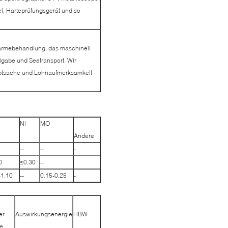
l, Härteprüfungsgerät und so
ärmebehandlung, das maschinell
eigabe und Seetransport. Wir
ptsache und Lohnaufmerksamkeit
Ni
MO
Andere
--
--
-
0
≤0.30
--
-1.10
--
0.15-0.25
-
er
Auswirkungsenergie
HBW
e