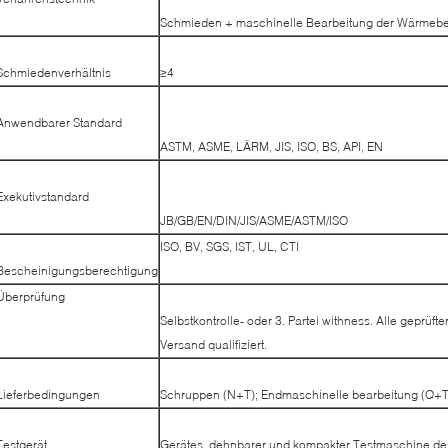
Schmieden + maschinelle Bearbeitung der Wärmebe
Schmiedenverhältnis
≥4
Anwendbarer Standard
ASTM, ASME, LÄRM, JIS, ISO, BS, API, EN
Exekutivstandard
JB/GB/EN/DIN/JIS/ASME/ASTM/ISO
ISO, BV, SGS, IST, UL, CTI
Bescheinigungsberechtigung
Überprüfung
Selbstkontrolle- oder 3. Partei withness. Alle geprüften
Versand qualifiziert.
Lieferbedingungen
Schruppen (N+T); Endmaschinelle bearbeitung (Q+T
Testgerät
Gerätes, dehnbarer und kompakter Testmaschine des