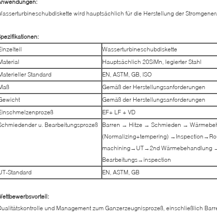
Anwendungen:
asserturbineschubdiskette wird hauptsächlich für die Herstellung der Stromgener
pezifikationen:
Einzelteil
Wasserturbineschubdiskette
Material
Hauptsächlich 20SiMn, legierter Stahl
Materieller Standard
EN, ASTM, GB, ISO
Maß
Gemäß der Herstellungsanforderungen
Gewicht
Gemäß der Herstellungsanforderungen
Einschmelzenprozeß
EF+ LF + VD
Schmiedender u. Bearbeitungsprozeß
Barren → Hitze → Schmieden → Wärmebe
(Normalizing+tempering) →Inspection→R
machining→UT→2nd Wärmebehandlung →
Bearbeitungs→inspection
UT-Standard
EN, ASTM, GB
ettbewerbsvorteil:
ualitätskontrolle und Management zum Ganzerzeugnisprozeß, einschließlich Bar