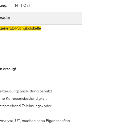
ung:
N+T Q+T
welle
generator-Schubdiskette
n erzeugt
terzeugungsausrüstung benutzt.
he Korrosionsbeständigkeit.
 entsprechend Zeichnungs- oder
 Analyse, UT, mechanische Eigenschaften