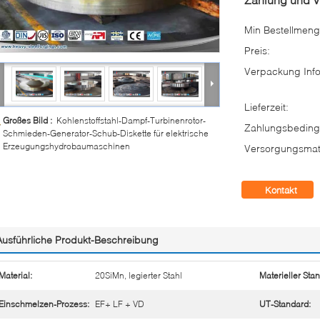
Min Bestellmeng
Preis:
Verpackung Info
Lieferzeit:
Großes Bild :
Kohlenstoffstahl-Dampf-Turbinenrotor-
Zahlungsbeding
Schmieden-Generator-Schub-Diskette für elektrische
Erzeugungshydrobaumaschinen
Versorgungsmate
Kontakt
Ausführliche Produkt-Beschreibung
Material:
20SiMn, legierter Stahl
Materieller Sta
Einschmelzen-Prozess:
EF+ LF + VD
UT-Standard: