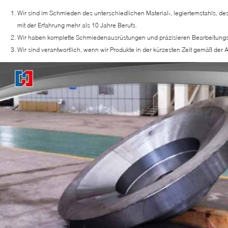
Wir sind im Schmieden des unterschiedlichen Material-, legiertemstahls, des
mit der Erfahrung mehr als 10 Jahre Berufs.
Wir haben komplette Schmiedenausrüstungen und präzisieren Bearbeitungs
Wir sind verantwortlich, wenn wir Produkte in der kürzesten Zeit gemäß de