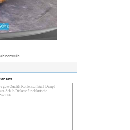
urbinenwelle
t an uns