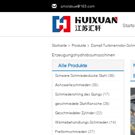
arnoldxue@163.com
Starts
Startseite
Produkte
Dampf-Turbinenrotor-Sch
Erzeugungshydrobaumaschinen
Alle Produkte
Schwere Schmiedestücke Stahl
(36)
Achswelleschmieden
(35)
Schmiederohling des Gangs
(17)
geschmiedete Stahlflansche
(26)
Geschmiedeter Zylinder
(22)
Wärmebehandlungs-Schmieden
(14)
Freiformschmieden
(27)