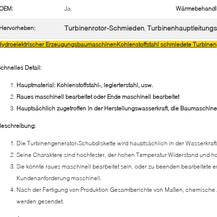
OEM:
Ja
Wärmebehandl
Turbinenrotor-Schmieden
Turbinenhauptleitungs
Hervorheben:
,
ydroelektrischer ErzeugungsbaumaschinenKohlenstoffstahl schmiedete Turbinen
chnelles Detail:
Hauptmaterial: Kohlenstoffstahl-, legierterstahl, usw.
Raues maschinell bearbeitet oder Ende maschinell bearbeitet
Hauptsächlich zugetroffen in der Herstellungswasserkraft, die Baumaschine
Beschreibung:
Die Turbinengenerator-Schubdiskette wird hauptsächlich in der Wasserkraf
Seine Charaktere sind hochfester, der hohen Temperatur Widerstand und ho
Sie könnte raues maschinell bearbeitet sein, oder zu beenden bearbeitete
Kundenanforderung maschinell.
Nach der Fertigung von Produktion Gesamtberichte von Maßen, chemische
werden gesendet.