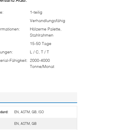
e:
1-teilig
Verhandlungsfähig
rmationen:
Hölzerne Palette,
Stahlrahmen
15-50 Tage
ungen:
L / C, T / T
rial-Fähigkeit:
2000-4000
Tonne/Monat
ndard:
EN, ASTM, GB, ISO
EN, ASTM, GB