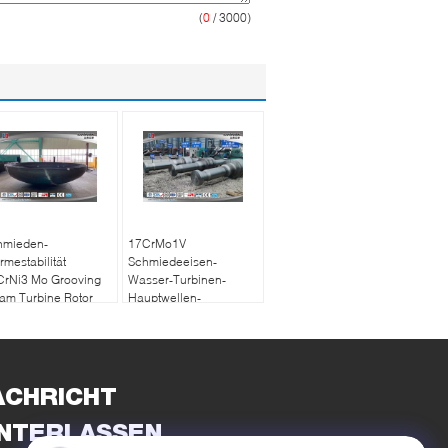
(
0
/ 3000)
hmieden-
17CrMo1V
mestabilität
Schmiedeeisen-
CrNi3 Mo Grooving
Wasser-Turbinen-
am Turbine Rotor
Hauptwellen-
industrieller großer
Dampf-Turbinenrotor
ACHRICHT
INTERLASSEN