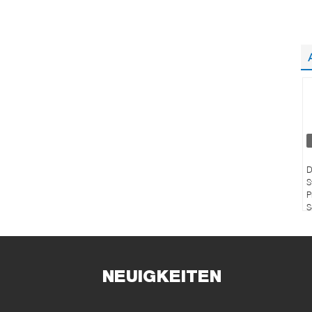
D
S
P
S
NEUIGKEITEN