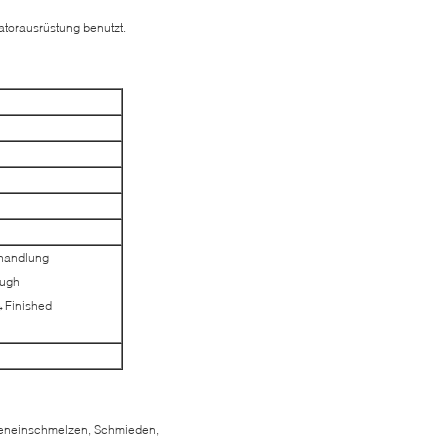
atorausrüstung benutzt.
handlung
ough
Finished
reneinschmelzen, Schmieden,