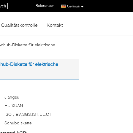
Referenzen
|
rch
German
Qualitätskontrolle
Kontakt
hub-Diskette für elektrische
ub-Diskette für elektrische
:
Jiangsu
HUIXUAN
ISO，BV,SGS,IST,UL.CTI
Schubdiskette
Versand AGB: