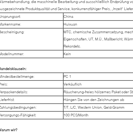
ärmebehandlung, die maschinelle Bearbeitung und ausschließlich Endprüfung vor
usgezeichnete Produktqualität und Service, konkurrenzfähiger Preis, „Inzeit“ Liefe
Ursprungsort:
China
Markenname:
Huixuan
Bescheinigung:
MTC, chemische Zusammensetzung, mec
Eigenschaften, UT, M.Ü., Maßbericht, Wä
Rekordetc.
Modellnummer:
Kein
andelsklauseln:
Mindestbestellmenge:
PC 1
Preis:
Verkäuflich
Verpackendetails:
Räucherung-freies hölzernes Paket oder S
Lieferfrist:
Hängen Sie von den Zeichnungen ab
Zahlungsbedingungen:
T/T, L/C, Western Union, Geld-Gramm
Versorgungs-Fähigkeit:
100 PCS/Month
Warum wir?