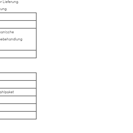
 Lieferung.
rung.
hanische
rmebehandlung
tahlpaket