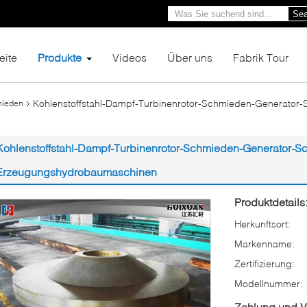
Sea
eite
Produkte
Videos
Über uns
Fabrik Tour
Kohlenstoffstahl-Dampf-Turbinenrotor-Schmieden-Generator-Sc
mieden
Kohlenstoffstahl-Dampf-Turbinenrotor-Schmieden-Generator-Sch
Erzeugungshydrobaumaschinen
Produktdetails
Herkunftsort:
Markenname:
Zertifizierung:
Modellnummer:
Zahlung und 