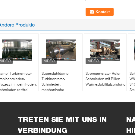
Andere Produkte
ampf-Turbinenrotor-
Superstahldampf-
Stromgenerator Rotor
Sc
tahlschmieden-
Turbinenrotor-
Schmieden mit Rillen
Wär
rozess mit dem Fugen,
Schmieden,
Wärmestabilitätsprüfung
34
chmieden rostfrei
mechanische
Ste
Windkraftanlage-
Hauptleitungs-Welle
TRETEN SIE MIT UNS IN
N
VERBINDUNG
H