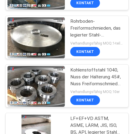
KONTAKT
QUALITÄTSKONTROLLE
Rohrboden-
17
Freiformschmieden, das
SITEMAP
legierter Stahl-
Schmiederohling
Rohrboden 3150T sich
Verhandlungsfähig MOQ:1-teilig
des Gangs
öffnen, stirbt Hydropress
PRIVACY
KONTAKT
POLICY
Kohlenstoffstahl 1040,
Nuss der Halterung 45#,
Nuss Freiformschmieden
26
1040 EF+LF+VD
Verhandlungsfähig MOQ:10er
geschmiedete
KONTAKT
Stahlflansche
LF+EF+VD ASTM,
ASME, LÄRM, JIS, ISO,
BS, API, legierter Stahl