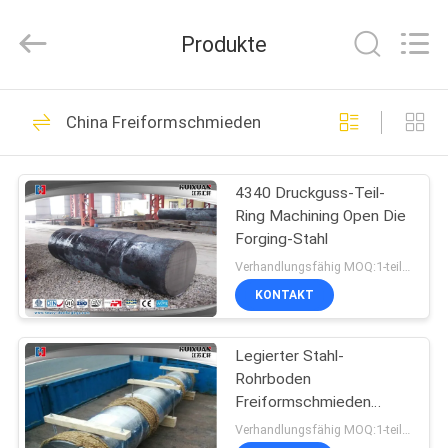
HUI
XUAN
NEW
Produkte
ENERGY
EQUIPMENT
CO.,LTD.
All
Rights
HAUS
36
Reserved.
China Freiformschmieden
Schwere
PRODUKTE
Schmiedestücke
4340 Druckguss-Teil-
Ring Machining Open Die
Stahl
VIDEOS
Forging-Stahl
Verhandlungsfähig MOQ:1-teilig
ÜBER
KONTAKT
35
UNS
Legierter Stahl-
Achswelleschmieden
Rohrboden
FABRIK-
Freiformschmieden
AUSFLUG
Hydropress
Verhandlungsfähig MOQ:1-teilig