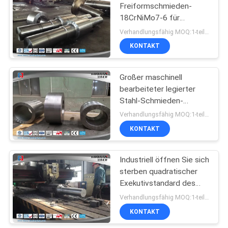
Freiformschmieden-
18CrNiMo7-6 für
27
Minenmaschiene 8000T
Verhandlungsfähig MOQ:1-teilig
KONTAKT
Freiformschmieden
Großer maschinell
bearbeiteter legierter
Stahl-Schmieden-
Wellen-Ärmel 4140 4330
Verhandlungsfähig MOQ:1-teilig
18CrNiMo7-6 4340
KONTAKT
22
Legierter Stahl
Industriell öffnen Sie sich
sterben quadratischer
Schmiedeteile
Exekutivstandard des
Wellen-Schmieden-
Verhandlungsfähig MOQ:1-teilig
Edelstahl-ASTM
KONTAKT