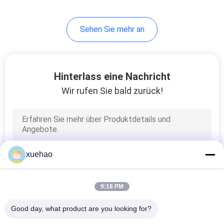
17
Sehen Sie mehr an
Kohlenstoff-Stahl
Schmiedeteile
Hinterlass eine Nachricht
Wir rufen Sie bald zurück!
21
Dampf-
xuehao
Turbinenrotor-
Schmieden
9:18 PM
Good day, what product are you looking for?