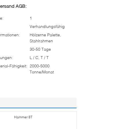
Versand AGB:
e:
1
Verhandlungsfähig
rmationen:
Hölzerne Palette,
Stahlrahmen
30-50 Tage
ungen:
L / C, T / T
rial-Fähigkeit:
2000-5000
Tonne/Monat
Hammer 8T