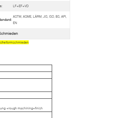
s:
LF+EF+VD
ASTM, ASME, LÄRM, JIS, ISO, BS, API,
tandard:
EN
 Schmieden
gsfreiformschmieden
ung +rough machining+finish