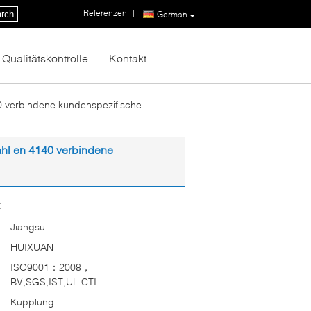
Referenzen
|
rch
German
Qualitätskontrolle
Kontakt
0 verbindene kundenspezifische
ahl en 4140 verbindene
:
Jiangsu
HUIXUAN
ISO9001：2008，
BV,SGS,IST,UL.CTI
Kupplung