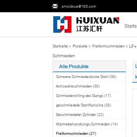
arnoldxue@163.com
Starts
LF+
Startseite
Produkte
Freiformschmieden
Schmieden
Alle Produkte
Schwere Schmiedestücke Stahl
(36)
Achswelleschmieden
(35)
Schmiederohling des Gangs
(17)
geschmiedete Stahlflansche
(26)
Geschmiedeter Zylinder
(22)
Wärmebehandlungs-Schmieden
(14)
Freiformschmieden
(27)