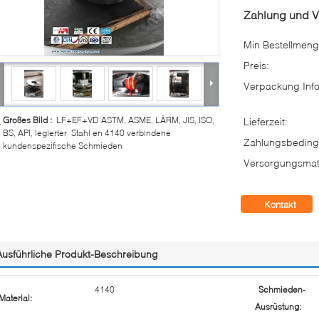
Zahlung und 
Min Bestellmeng
Preis:
Verpackung Info
Großes Bild :
LF+EF+VD ASTM, ASME, LÄRM, JIS, ISO,
Lieferzeit:
BS, API, legierter Stahl en 4140 verbindene
Zahlungsbeding
kundenspezifische Schmieden
Versorgungsmate
Kontakt
Ausführliche Produkt-Beschreibung
4140
Schmieden-
Material:
Ausrüstung: