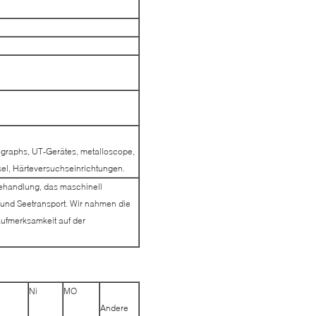
graphs, UT-Gerätes, metalloscope,
el, Härteversuchseinrichtungen.
ehandlung, das maschinell
 und Seetransport. Wir nahmen die
ufmerksamkeit auf der
Ni
MO
Andere