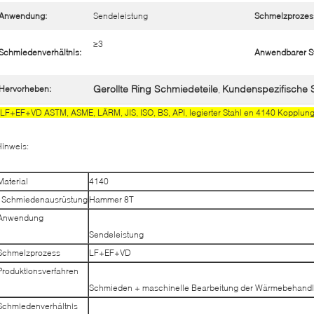
Anwendung:
Sendeleistung
Schmelzprozes
≥3
Schmiedenverhältnis:
Anwendbarer S
Gerollte Ring Schmiedeteile
Kundenspezifische
Hervorheben:
,
LF+EF+VD ASTM, ASME, LÄRM, JIS, ISO, BS, API, legierter Stahl en 4140 Kopplun
inweis:
Material
4140
Schmiedenausrüstung
Hammer 8T
Anwendung
Sendeleistung
Schmelzprozess
LF+EF+VD
Produktionsverfahren
Schmieden + maschinelle Bearbeitung der Wärmebehandl
Schmiedenverhältnis