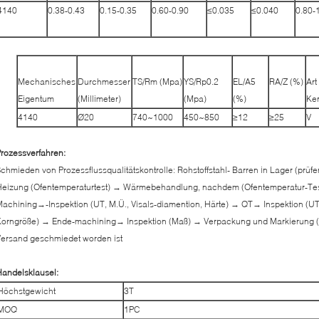
4140
0.38-0.43
0.15-0.35
0.60-0.90
≤0.035
≤0.040
0.80-
Mechanisches
Durchmesser
TS/Rm (Mpa)
YS/Rp0.2
EL/A5
RA/Z (%)
Art
Eigentum
(Millimeter)
(Mpa)
(%)
Ke
4140
Ø20
740~1000
450~850
≥12
≥25
V
rozessverfahren:
chmieden von Prozessflussqualitätskontrolle: Rohstoffstahl- Barren in Lager (prü
eizung (Ofentemperaturtest) → Wärmebehandlung, nachdem (Ofentemperatur-Test)
achining→-Inspektion (UT, M.Ü., Visals-diamention, Härte) → QT→ Inspektion (U
orngröße) → Ende-machining→ Inspektion (Maß) → Verpackung und Markierung (
ersand geschmiedet worden ist
andelsklausel:
Höchstgewicht
3T
MOQ
1PC