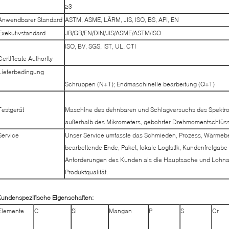
≥3
Anwendbarer Standard
ASTM, ASME, LÄRM, JIS, ISO, BS, API, EN
Exekutivstandard
JB/GB/EN/DIN/JIS/ASME/ASTM/ISO
ISO, BV, SGS, IST, UL, CTI
Certificate Authority
Lieferbedingung
Schruppen (N+T); Endmaschinelle bearbeitung (Q+T)
Testgerät
Maschine des dehnbaren und Schlagversuchs des Spektro
außerhalb des Mikrometers, gebohrter Drehmomentschlüss
Service
Unser Service umfasste das Schmieden, Prozess, Wärmeb
bearbeitende Ende, Paket, lokale Logistik, Kundenfreigabe
Anforderungen des Kunden als die Hauptsache und Lohna
Produktqualität.
undenspezifische Eigenschaften:
Elemente
C
Si
Mangan
P
S
Cr