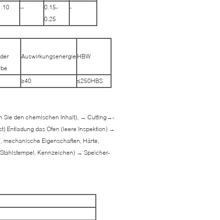
1.10
--
0.15-
-
0.25
 der
Auswirkungsenergie
HBW
rbe
≥40
≤250HBS
fen Sie den chemischen Inhalt), → Cutting→-
 Entladung das Ofen (leere Inspektion) →
T, mechanische Eigenschaften, Härte,
Stahlstempel, Kennzeichen) → Speicher-