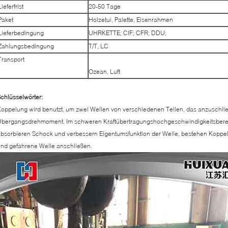
Lieferfrist
20-50 Tage
Paket
Holzetui, Palette, Eisenrahmen
Lieferbedingung
UHRKETTE; CIF; CFR; DDU;
Zahlungsbedingung
T/T, LC
Transport
Ozean, Luft
chlüsselwörter:
oppelung wird benutzt, um zwei Wellen von verschiedenen Teilen, das anzuschli
bergangsdrehmoment. Im schweren Kraftübertragungshochgeschwindigkeitsberei
bsorbieren Schock und verbessern Eigentumsfunktion der Welle, bestehen Koppel
nd gefahrene Welle anschließen.