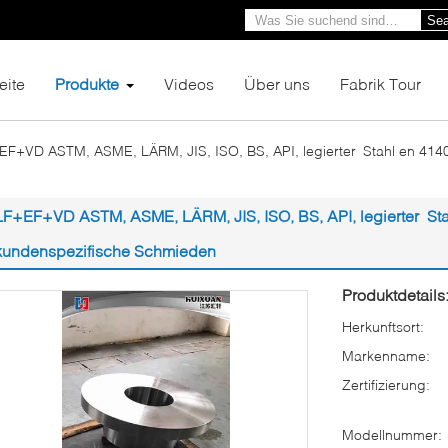
Sea
eite
Produkte
Videos
Über uns
Fabrik Tour
EF+VD ASTM, ASME, LÄRM, JIS, ISO, BS, API, legierter Stahl en 414
LF+EF+VD ASTM, ASME, LÄRM, JIS, ISO, BS, API, legierter St
kundenspezifische Schmieden
Produktdetails
Herkunftsort:
Markenname:
Zertifizierung:
Modellnummer: