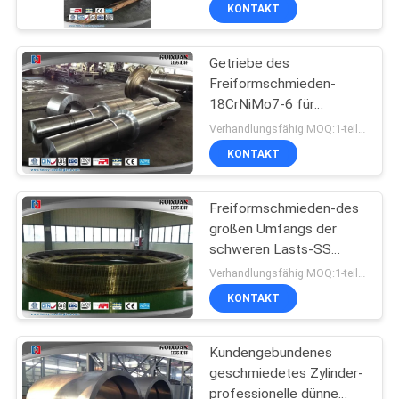
kundenspezifische
KONTAKT
Schmieden
QUALITÄTSKONTROLLE
Getriebe des
Freiformschmieden-
SITEMAP
18CrNiMo7-6 für
Minenmaschiene 8000T
Verhandlungsfähig MOQ:1-teilig
PRIVACY
KONTAKT
POLICY
Freiformschmieden-des
großen Umfangs der
schweren Lasts-SS
industrielles großes
Verhandlungsfähig MOQ:1-teilig
Hohlrad 12000T
KONTAKT
Kundengebundenes
geschmiedetes Zylinder-
professionelle dünne