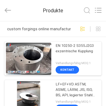
HUI
XUAN
NEW
Produkte
ENERGY
EQUIPMENT
CO.,LTD.
All
Rights
HAUS
Reserved.
custom forgings online manufacture
PRODUKTE
EN 10250-2 S355J2G3
exzentrische Kupplung
VIDEOS
Verhandlungsfähig MOQ:1
ÜBER
KONTAKT
UNS
LF+EF+VD ASTM,
ASME, LÄRM, JIS, ISO,
FABRIK-
BS, API, legierter Stahl
AUSFLUG
en 4140 verbindene
Verhandlungsfähig MOQ:1