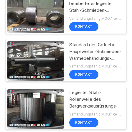
bearbeiteter legierter
Stahl-Schmieden-
Wellen-Ärmel 4140 4330
Verhandlungsfähig MOQ:1-teilig
18CrNiMo7-6 4340
KONTAKT
Standard des Getriebe-
Hauptwellen-Schmieden-
Wärmebehandlungs-
legierten Stahl-ASTM
Verhandlungsfähig MOQ:1-teilig
KONTAKT
Legierter Stahl-
Rollenwelle des
Bergwerksausrüstungs-
Freiformschmieden-
Verhandlungsfähig MOQ:1-teilig
6000mm
KONTAKT