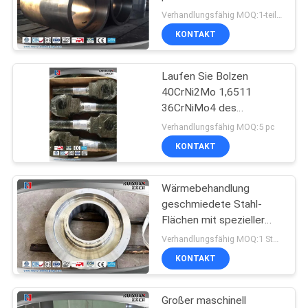
Wand-langes Rohr-
Verhandlungsfähig MOQ:1-teilig
Schmieden
KONTAKT
Laufen Sie Bolzen
40CrNi2Mo 1,6511
36CrNiMo4 des
Schmieden-
Verhandlungsfähig MOQ:5 pc
Freiformschmieden-AISI
KONTAKT
4340 weg
Wärmebehandlung
geschmiedete Stahl-
Flächen mit spezieller
Form für Maschinenbau
Verhandlungsfähig MOQ:1 Stück
KONTAKT
Großer maschinell