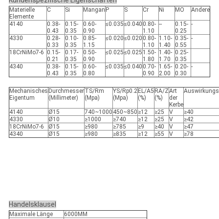
Kundenspezifische Eigenschaften
Materielle
C
Si
Mangan
P
S
Cr
Ni
MO
Andere
Elemente
4140
0.38-
0.15-
0.60-
≤0.035
≤0.040
0.80-
--
0.15-
-
0.43
0.35
0.90
1.10
0.25
4330
0.28-
0.10-
0.85-
≤0.020
≤0.020
0.80-
1.10-
0.35-
-
0.33
0.35
1.15
1.10
1.40
0.55
18CrNiMo7-6
0.15-
0.17-
0.50-
≤0.025
≤0.025
1.50-
1.40-
0.25-
0.21
0.35
0.90
1.80
1.70
0.35
4340
0.38-
0.15-
0.60-
≤0.035
≤0.040
0.70-
1.65-
0.20-
-
0.43
0.35
0.80
0.90
2.00
0.30
Mechanisches
Durchmesser
TS/Rm
YS/Rp0.2
EL/A5
RA/Z
Art
Auswirkungs
Eigentum
(Millimeter)
(Mpa)
(Mpa)
(%)
(%)
der
Kerbe
4140
Ø15
740~1000
450~850
≥12
≥25
V
≥40
4330
Ø10
≥1000
≥740
≥12
≥25
V
≥42
18CrNiMo7-6
Ø15
≥980
≥785
≥9
≥40
V
≥47
4340
Ø15
≥980
≥835
≥12
≥55
V
≥78
Handelsklausel
Maximale Länge
6000MM