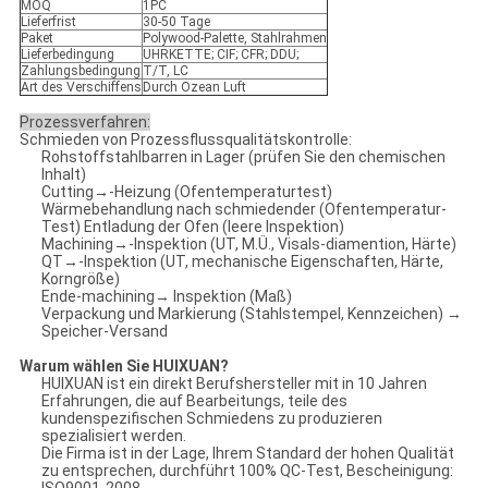
MOQ
1PC
Lieferfrist
30-50 Tage
Paket
Polywood-Palette, Stahlrahmen
Lieferbedingung
UHRKETTE; CIF; CFR; DDU;
Zahlungsbedingung
T/T, LC
Art des Verschiffens
Durch Ozean Luft
Prozessverfahren:
Schmieden von Prozessflussqualitätskontrolle:
Rohstoffstahlbarren in Lager (prüfen Sie den chemischen
Inhalt)
Cutting→-Heizung (Ofentemperaturtest)
Wärmebehandlung nach schmiedender (Ofentemperatur-
Test) Entladung der Ofen (leere Inspektion)
Machining→-Inspektion (UT, M.Ü., Visals-diamention, Härte)
QT→-Inspektion (UT, mechanische Eigenschaften, Härte,
Korngröße)
Ende-machining→ Inspektion (Maß)
Verpackung und Markierung (Stahlstempel, Kennzeichen) →
Speicher-Versand
Warum wählen Sie HUIXUAN?
HUIXUAN ist ein direkt Berufshersteller mit in 10 Jahren
Erfahrungen, die auf Bearbeitungs, teile des
kundenspezifischen Schmiedens zu produzieren
spezialisiert werden.
Die Firma ist in der Lage, Ihrem Standard der hohen Qualität
zu entsprechen, durchführt 100% QC-Test, Bescheinigung: