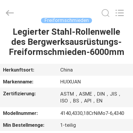
HUI
XUAN
NEW
ENERGY
EQUIPMENT
Freiformschmieden
CO.,LTD.
All
Rights
Legierter Stahl-Rollenwelle
HAUS
Reserved.
des Bergwerksausrüstungs-
PRODUKTE
Freiformschmieden-6000mm
VIDEOS
Herkunftsort:
China
Markenname:
HUIXUAN
ÜBER
Zertifizierung:
ASTM，ASME，DIN，JIS，
UNS
ISO，BS，API，EN
Modellnummer:
4140,4330,18CrNiMo7-6,4340
FABRIK-
Min Bestellmenge:
1-teilig
AUSFLUG