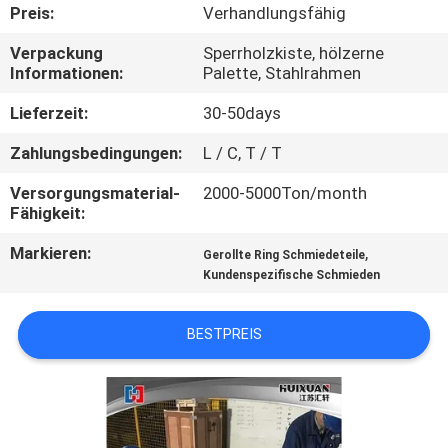
Preis:
Verhandlungsfähig
QUALITÄTSKONTROLLE
Verpackung
Sperrholzkiste, hölzerne
Informationen:
Palette, Stahlrahmen
SITEMAP
Lieferzeit:
30-50days
Zahlungsbedingungen:
L / C, T / T
PRIVACY
Versorgungsmaterial-
2000-5000Ton/month
POLICY
Fähigkeit:
Markieren:
,
Gerollte Ring Schmiedeteile
Kundenspezifische Schmieden
BESTPREIS