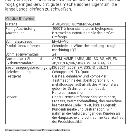
folgt, geringes Gewicht, gutes mechanisches Eigentum, die
lange Länge, einfach zu schweißen.
Produkthinweis:
Material
4140,4330,18CrNiMo7-6,4340
Foring-Ausrüstung
4000T öffnen sich sterben hydropress
Anwendung
Bergwerksausrüstungsteile des großen
Umfangs
Schmelzprozess
EF+LF+VD
Produktionsverfahren
Schmieden + Wärmebehandlung +rough
machining+QT
Schmiedenverhältnis
≥4
Anwendbarer Standard
ASTM, ASME, LÄRM, JIS, ISO, BS, API, EN
Exekutivstandard
JB/GB/EN/DIN/JIS/ASME/ASTM/ISO
Bescheinigungsberechtigung
ISO9001: 2008, BV, SGS, IST, UL.CTI
Lieferbedingung
Schruppen (N+T); Quart
Testgerät
Gerätes, dehnbarer und kompakter
Testmaschine des Spektrographs, UT-,
metalloscope, außerhalb des Mikrometers,
gebohrter Drehmomentschlüssel,
Härtetestmaschine
Service
Unser Service umfasste das Schmieden,
Prozess, Wärmebehandlung, das maschinell
bearbeitende Ende, Paket, lokale Logistik,
Kundenfreigabe und Seetransport. Wir
nahmen die Anforderungen des Kunden als
die Hauptsache und Lohnaufmerksamkeit auf
der Produktqualität.