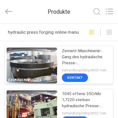
HUI
XUAN
NEW
Produkte
ENERGY
EQUIPMENT
CO.,LTD.
All
Rights
HAUS
Reserved.
hydraulic press forging online manufacture
PRODUKTE
Zement-Maschinerie-
Gang des hydraulische
VIDEOS
Presse-
Freiformschmieden-
Verhandlungsfähig MOQ:1-teilig
4000T zerteilt
ÜBER
KONTAKT
UNS
1045 offene 35CrMo
1,7220 sterben
FABRIK-
hydraulische Presse-
AUSFLUG
Knetlegierungs-
Verhandlungsfähig MOQ:1-teilig