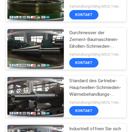
industrielles großes
Verhandlungsfähig MOQ:1-teilig
Hohlrad 12000T
KONTAKT
Durchmesser der
Zement-Baumaschinen-
Eilrollen-Schmieden-
Gewohnheits-1500MM
Verhandlungsfähig MOQ:1-teilig
KONTAKT
Standard des Getriebe-
Hauptwellen-Schmieden-
Wärmebehandlungs-
legierten Stahl-ASTM
Verhandlungsfähig MOQ:1-teilig
KONTAKT
Industriell öffnen Sie sich