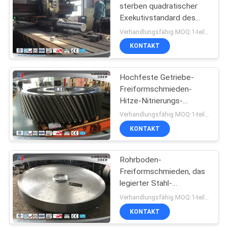
sterben quadratischer
Exekutivstandard des
Wellen-Schmieden-
Verhandlungsfähig MOQ:1-teilig
Edelstahl-ASTM
KONTAKT
Hochfeste Getriebe-
Freiformschmieden-
Hitze-Nitrierungs-
Behandlung
Verhandlungsfähig MOQ:1-teilig
KONTAKT
Rohrboden-
Freiformschmieden, das
legierter Stahl-
Rohrboden 3150T sich
Verhandlungsfähig MOQ:1-teilig
öffnen, stirbt Hydropress
KONTAKT