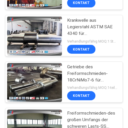
Stahlreitrad-Welle
KONTAKT
QUALITÄTSKONTROLLE
Krankwelle aus
Legierstahl ASTM SAE
SITEMAP
4340 für
Hydraulikpressen
Verhandlungsfähig MOQ:1 Stück
PRIVACY
KONTAKT
POLICY
Getriebe des
Freiformschmieden-
18CrNiMo7-6 für
Minenmaschiene 8000T
Verhandlungsfähig MOQ:1-teilig
KONTAKT
Freiformschmieden-des
großen Umfangs der
schweren Lasts-SS