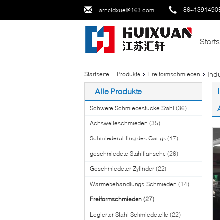
86--1391490
arnoldxue@163.com
Starts
Ind
Startseite
Produkte
Freiformschmieden
Alle Produkte
Schwere Schmiedestücke Stahl
(36)
Achswelleschmieden
(35)
Schmiederohling des Gangs
(17)
geschmiedete Stahlflansche
(26)
Geschmiedeter Zylinder
(22)
Wärmebehandlungs-Schmieden
(14)
Freiformschmieden
(27)
Legierter Stahl Schmiedeteile
(22)