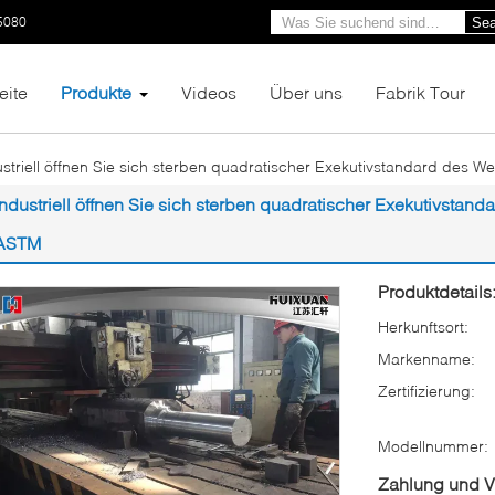
5080
Sea
eite
Produkte
Videos
Über uns
Fabrik Tour
ustriell öffnen Sie sich sterben quadratischer Exekutivstandard des
Industriell öffnen Sie sich sterben quadratischer Exekutivstan
ASTM
Produktdetails
Herkunftsort:
Markenname:
Zertifizierung:
Modellnummer:
Zahlung und 