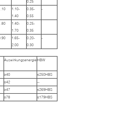
0.25
1.10
1.10-
0.35-
-
1.40
0.55
1.80
1.40-
0.25-
1.70
0.35
0.90
1.65-
0.20-
-
2.00
0.30
Auswirkungsenergie
HBW
≥40
≤250HBS
≥42
--
≥47
≤269HBS
≥78
≤179HBS