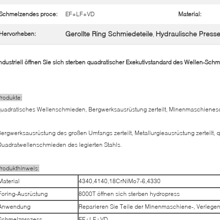
Schmelzendes proce:
EF+LF+VD
Material:
Gerollte Ring Schmiedeteile
Hydraulische Press
Hervorheben:
,
ndustriell öffnen Sie sich sterben quadratischer Exekutivstandard des Wellen-Sc
rodukte:
quadratisches Wellenschmieden, Bergwerksausrüstung zerteilt, Minenmaschiene
ergwerksausrüstung des großen Umfangs zerteilt, Metallurgieausrüstung zerteilt
uadratwellenschmieden des legierten Stahls.
rodukthinweis:
Material
4340,4140,18CrNiMo7-6,4330
Foring-Ausrüstung
8000T öffnen sich sterben hydropress
Anwendung
Reparieren Sie Teile der Minenmaschiene-, Verlegen
Schmelzprozess
EF+LF+VD