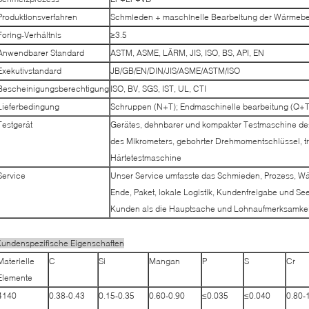
Produktionsverfahren
Schmieden + maschinelle Bearbeitung der Wärmeb
Foring-Verhältnis
≥3.5
Anwendbarer Standard
ASTM, ASME, LÄRM, JIS, ISO, BS, API, EN
Exekutivstandard
JB/GB/EN/DIN/JIS/ASME/ASTM/ISO
Bescheinigungsberechtigung
ISO, BV, SGS, IST, UL, CTI
Lieferbedingung
Schruppen (N+T); Endmaschinelle bearbeitung (Q+T)
Testgerät
Gerätes, dehnbarer und kompakter Testmaschine des
des Mikrometers, gebohrter Drehmomentschlüssel, t
Härtetestmaschine
Service
Unser Service umfasste das Schmieden, Prozess, W
Ende, Paket, lokale Logistik, Kundenfreigabe und S
Kunden als die Hauptsache und Lohnaufmerksamkeit 
undenspezifische Eigenschaften
Materielle
C
Si
Mangan
P
S
Cr
Elemente
4140
0.38-0.43
0.15-0.35
0.60-0.90
≤0.035
≤0.040
0.80-