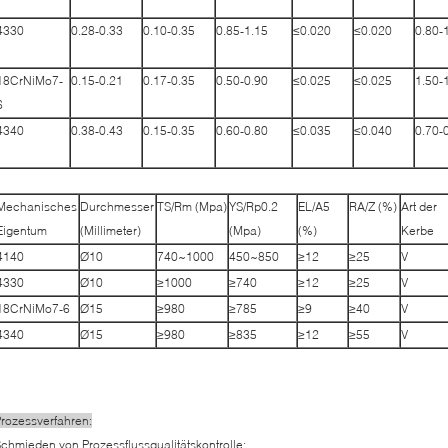
4330
0.28-0.33
0.10-0.35
0.85-1.15
≤0.020
≤0.020
0.80-
18CrNiMo7-
0.15-0.21
0.17-0.35
0.50-0.90
≤0.025
≤0.025
1.50-
6
4340
0.38-0.43
0.15-0.35
0.60-0.80
≤0.035
≤0.040
0.70-
Mechanisches
Durchmesser
TS/Rm (Mpa)
YS/Rp0.2
EL/A5
RA/Z (%)
Art der
Eigentum
(Millimeter)
(Mpa)
(%)
Kerbe
4140
Ø10
740~1000
450~850
≥12
≥25
V
4330
Ø10
≥1000
≥740
≥12
≥25
V
18CrNiMo7-6
Ø15
≥980
≥785
≥9
≥40
V
4340
Ø15
≥980
≥835
≥12
≥55
V
rozessverfahren:
chmieden von Prozessflussqualitätskontrolle: