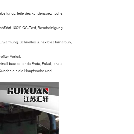
arbeitungs, teile des kundenspezifischen
urchführt 100% QC-Test, Bescheinigung:
Erwärmung. Schnelles u. flexibles turnaroun,
ßter Vorteil.
ell bearbeitende Ende, Paket, lokale
 Kunden als die Hauptsache und