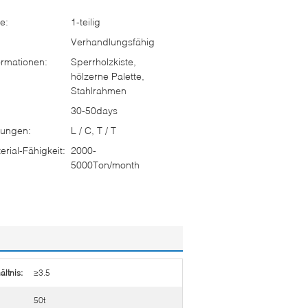
e:
1-teilig
Verhandlungsfähig
rmationen:
Sperrholzkiste,
hölzerne Palette,
Stahlrahmen
30-50days
ungen:
L / C, T / T
rial-Fähigkeit:
2000-
5000Ton/month
ltnis:
≥3.5
50t