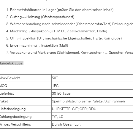
Rohstoffstahlbarren in Lager (prüfen Sie den chemischen Inhalt)
Cutting→-Heizung (Ofentemperaturtest)
Wärmebehandlung nach schmiedender (Ofentemperatur-Test) Entladung der 
Machining→-Inspektion (UT, M.Ü., Visals-diamention, Härte)
QT→-Inspektion (UT, mechanische Eigenschaften, Härte, Korngröße)
Ende-machining→ Inspektion (Maß)
Verpackung und Markierung (Stahlstempel, Kennzeichen) → Speicher-Vers
Handelsklausel
Max-Gewicht
50T
MOQ
1PC
Lieferfrist
30-50 Tage
Paket
Sperrholzkiste, hölzerne Palette, Stahlrahmen
Lieferbedingung
UHRKETTE; CIF; CFR; DDU;
Zahlungsbedingung
T/T, LC
Art des Verschiffens
Durch Ozean Luft