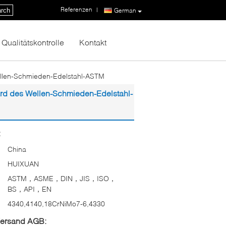
Referenzen
|
rch
German
Qualitätskontrolle
Kontakt
 Wellen-Schmieden-Edelstahl-ASTM
dard des Wellen-Schmieden-Edelstahl-
:
China
HUIXUAN
ASTM，ASME，DIN，JIS，ISO，
BS，API，EN
4340,4140,18CrNiMo7-6,4330
Versand AGB: