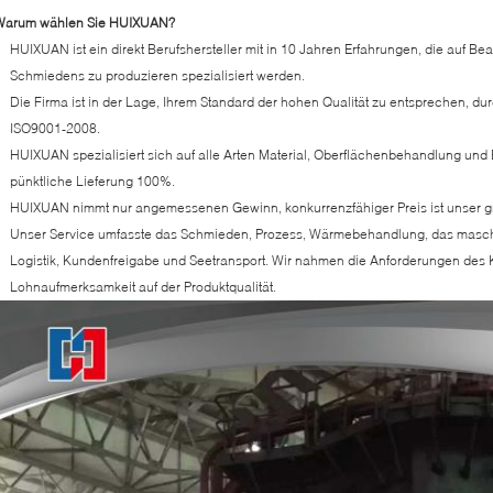
Warum wählen Sie HUIXUAN?
HUIXUAN ist ein direkt Berufshersteller mit in 10 Jahren Erfahrungen, die auf Be
Schmiedens zu produzieren spezialisiert werden.
Die Firma ist in der Lage, Ihrem Standard der hohen Qualität zu entsprechen, d
ISO9001-2008.
HUIXUAN spezialisiert sich auf alle Arten Material, Oberflächenbehandlung und 
pünktliche Lieferung 100%.
HUIXUAN nimmt nur angemessenen Gewinn, konkurrenzfähiger Preis ist unser grö
Unser Service umfasste das Schmieden, Prozess, Wärmebehandlung, das maschin
Logistik, Kundenfreigabe und Seetransport. Wir nahmen die Anforderungen des
Lohnaufmerksamkeit auf der Produktqualität.