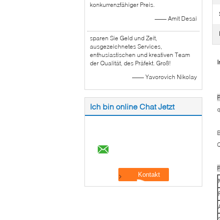
konkurrenzfähiger Preis.
—— Amit Desai
sparen Sie Geld und Zeit,
ausgezeichnetes Services,
enthusiastischen und kreativen Team
I
der Qualität, des Präfekt. Groß!
—— Yavorovich Nikolay
P
Ich bin online Chat Jetzt
B
Q
P