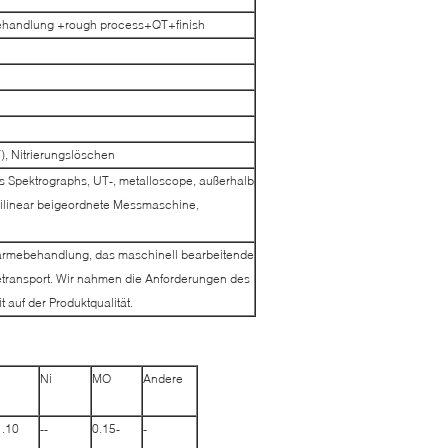
ehandlung +rough process+QT+finish
, Nitrierungslöschen
 Spektrographs, UT-, metalloscope, außerhalb
rilinear beigeordnete Messmaschine,
ärmebehandlung, das maschinell bearbeitende
eetransport. Wir nahmen die Anforderungen des
auf der Produktqualität.
Ni
MO
Andere
1.10
--
0.15-
-