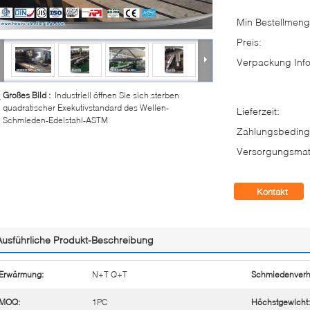
Min Bestellmeng
Preis:
Verpackung Info
Großes Bild :
Industriell öffnen Sie sich sterben
quadratischer Exekutivstandard des Wellen-
Lieferzeit:
Schmieden-Edelstahl-ASTM
Zahlungsbeding
Versorgungsmate
Kontakt
Ausführliche Produkt-Beschreibung
Erwärmung:
N+T Q+T
Schmiedenverhä
MOQ:
1PC
Höchstgewicht: