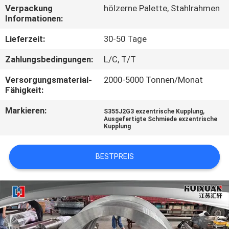
Verpackung
hölzerne Palette, Stahlrahmen
Informationen:
QUALITÄTSKONTROLLE
Lieferzeit:
30-50 Tage
SITEMAP
Zahlungsbedingungen:
L/C, T/T
Versorgungsmaterial-
2000-5000 Tonnen/Monat
PRIVACY
Fähigkeit:
POLICY
Markieren:
,
S355J2G3 exzentrische Kupplung
Ausgefertigte Schmiede exzentrische
Kupplung
BESTPREIS