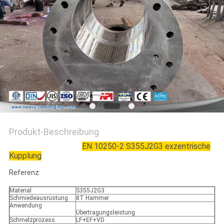
Produkt-Beschreibung
EN 10250-2 S355J2G3 exzentrische
Kupplung
Referenz:
Material
S355J2G3
Schmiedeausrüstung
8T Hammer
Anwendung
Übertragungsleistung
Schmelzprozess
LF+EF+VD