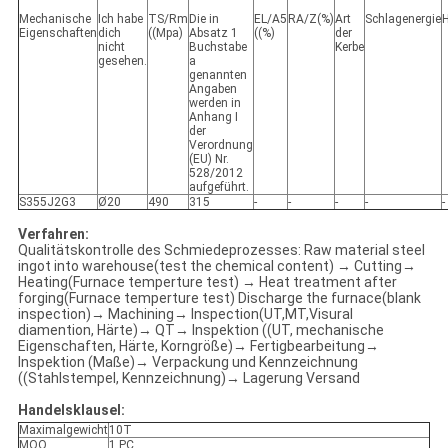
Mechanische
Ich habe
TS/Rm
Die in
EL/A5
RA/Z(%)
Art
Schlagenergie
Eigenschaften
dich
((Mpa)
Absatz 1
((%)
der
nicht
Buchstabe
Kerbe
gesehen.
a
genannten
Angaben
werden in
Anhang I
der
Verordnung
(EU) Nr.
528/2012
aufgeführt.
S355J2G3
Ø20
490
315
-
-
-
-
-
Verfahren:
Qualitätskontrolle des Schmiedeprozesses: Raw material steel
ingot into warehouse(test the chemical content) → Cutting→
Heating(Furnace temperture test) → Heat treatment after
forging(Furnace temperture test) Discharge the furnace(blank
inspection)→ Machining→ Inspection(UT,MT,Visural
diamention, Härte)→ QT→ Inspektion ((UT, mechanische
Eigenschaften, Härte, Korngröße)→ Fertigbearbeitung→
Inspektion (Maße)→ Verpackung und Kennzeichnung
((Stahlstempel, Kennzeichnung)→ Lagerung Versand
Handelsklausel:
Maximalgewicht
10T
MOQ
1 PC