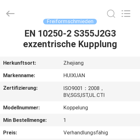
HUI
XUAN
NEW
ENERGY
EQUIPMENT
Freiformschmieden
CO.,LTD.
All
Rights
EN 10250-2 S355J2G3
HAUS
Reserved.
exzentrische Kupplung
PRODUKTE
Herkunftsort:
Zhejiang
VIDEOS
Markenname:
HUIXUAN
Zertifizierung:
ISO9001：2008，
ÜBER
BV,SGS,IST,UL.CTI
UNS
Modellnummer:
Koppelung
Min Bestellmenge:
1
FABRIK-
AUSFLUG
Preis:
Verhandlungsfähig