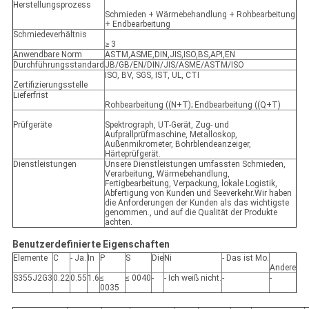
Herstellungsprozess
Schmieden + Wärmebehandlung + Rohbearbeitung
+ Endbearbeitung
Schmiedeverhältnis
≥ 3
Anwendbare Norm
ASTM,ASME,DIN,JIS,ISO,BS,API,EN
Durchführungsstandard
JB/GB/EN/DIN/JIS/ASME/ASTM/ISO
ISO, BV, SGS, IST, UL, CTI
Zertifizierungsstelle
Lieferfrist
Rohbearbeitung ((N+T); Endbearbeitung ((Q+T)
Prüfgeräte
Spektrograph, UT-Gerät, Zug- und
Aufprallprüfmaschine, Metalloskop,
Außenmikrometer, Bohrblendeanzeiger,
Härteprüfgerät.
Dienstleistungen
Unsere Dienstleistungen umfassten Schmieden,
Verarbeitung, Wärmebehandlung,
Fertigbearbeitung, Verpackung, lokale Logistik,
Abfertigung von Kunden und Seeverkehr.Wir haben
die Anforderungen der Kunden als das wichtigste
genommen., und auf die Qualität der Produkte
achten.
Benutzerdefinierte Eigenschaften
Elemente
C
- Ja.
In
P
S
Die
Ni
- Das ist Mo.
Andere
S355J2G3
0.22
0.55
1.6
≤
≤ 0040
-
- Ich weiß nicht.
-
-
0035