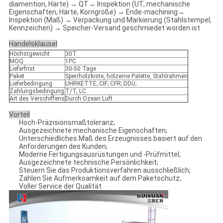
diamention, Härte) → QT→ Inspektion (UT, mechanische
Eigenschaften, Härte, Korngröße) → Ende-machining→
Inspektion (Maß) → Verpackung und Markierung (Stahlstempel,
Kennzeichen) → Speicher-Versand geschmiedet worden ist
Handelsklausel
Höchstgewicht
30T
MOQ
1PC
Lieferfrist
30-50 Tage
Paket
Sperrholzkiste, hölzerne Palette, Stahlrahmen
Lieferbedingung
UHRKETTE; CIF; CFR; DDU;
Zahlungsbedingung
T/T, LC
Art des Verschiffens
Durch Ozean Luft
Vorteil
Hoch-Präzisionsmaßtoleranz;
Ausgezeichnete mechanische Eigenschaften;
Unterschiedliches Maß des Erzeugnisses basiert auf den
Anforderungen des Kunden;
Moderne Fertigungsausrüstungen und -Prüfmittel;
Ausgezeichnete technische Persönlichkeit;
Steuern Sie das Produktionsverfahren ausschließlich;
Zahlen Sie Aufmerksamkeit auf dem Paketschutz;
Voller Service der Qualität.