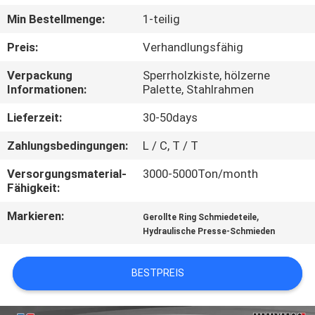
Min Bestellmenge:
1-teilig
QUALITÄTSKONTROLLE
Preis:
Verhandlungsfähig
SITEMAP
Verpackung
Sperrholzkiste, hölzerne
Informationen:
Palette, Stahlrahmen
PRIVACY
Lieferzeit:
30-50days
POLICY
Zahlungsbedingungen:
L / C, T / T
Versorgungsmaterial-
3000-5000Ton/month
Fähigkeit:
Markieren:
,
Gerollte Ring Schmiedeteile
Hydraulische Presse-Schmieden
BESTPREIS