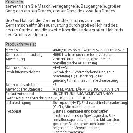
Produkte:
zementieren Sie Maschineriegangteile, Baugangteile, großer
Gang des ersten Grades, großer Gang des zweiten Grades.
Großes Hohlrad der Zementschleifmühle, zum der
Zementschleifmühleausrüstung durch großes Hohlrad des
ersten Grades und die zweite Koordinate des großen Hohlrads
des Grades zu drehen.
Produkthinweis:
Material
4340,20CrMnMo, 34CrNiMo7-6,18CrNiMo7-6
Schmiedenausrüstung
4000T öffnen sich sterben hydorpress
Anwendung
Zementbaumaschinen, gewinnende
metallurgische Ausrüstung
Schmelzprozess
EF+LF+VD
Produktionsverfahren
Schmieden + Wärmebehandlung, raue
machining+QT+hobbing+gear
grinding+finish maschinelle Bearbeitung
Schmiedenverhältnis
≥5
Anwendbarer Standard
ASTM, ASME, LÄRM, JIS, ISO, BS, API, EN
Exekutivstandard
JB/GB/EN/DIN/JIS/ASME/ASTM/ISO
Bescheinigungsberechtigung
ISO, BV, SGS, IST, UL, CTI
Lieferbedingung
Schruppen (N+T); Endmaschinelle bearbeitung
(Q+T), Nitrierungslöschen
Testgerät
Gerätes, dehnbarer und kompakter
Testmaschine des Spektrographs, UT-,
metalloscope, außerhalb des Mikrometers,
gebohrter Drehmomentschlüssel, trilinear
beigeordnete Messmaschine,
Härtetestmaschine