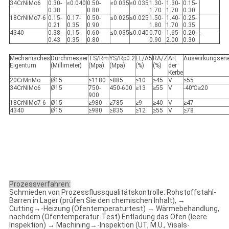
34CrNiMo6
0.30-
≤0.040
0.50-
≤0.035
≤0.035
1.30-
1.30-
0.15-
0.38
0.80
1.70
1.70
0.30
18CrNiMo7-6
0.15-
0.17-
0.50-
≤0.025
≤0.025
1.50-
1.40-
0.25-
0.21
0.35
0.90
1.80
1.70
0.35
4340
0.38-
0.15-
0.60-
≤0.035
≤0.040
0.70-
1.65-
0.20-
-
0.43
0.35
0.80
0.90
2.00
0.30
Mechanisches
Durchmesser
TS/Rm
YS/Rp0.2
EL/A5
RA/Z
Art
Auswirkungsene
Eigentum
(Millimeter)
(Mpa)
(Mpa)
(%)
(%)
der
Kerbe
20CrMnMo
Ø15
≥1180
≥885
≥10
≥45
V
≥55
34CrNiMo6
Ø15
750-
450-600
≥13
≥55
V
-40℃≥20
900
18CrNiMo7-6
Ø15
≥980
≥785
≥9
≥40
V
≥47
4340
Ø15
≥980
≥835
≥12
≥55
V
≥78
Prozessverfahren:
Schmieden von Prozessflussqualitätskontrolle: Rohstoffstahl-
Barren in Lager (prüfen Sie den chemischen Inhalt), →
Cutting→-Heizung (Ofentemperaturtest) → Wärmebehandlung,
nachdem (Ofentemperatur-Test) Entladung das Ofen (leere
Inspektion) → Machining→-Inspektion (UT, M.Ü., Visals-