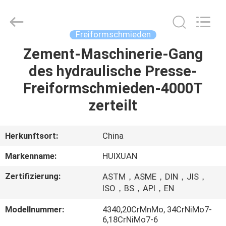
HUI
XUAN
NEW
ENERGY
EQUIPMENT
Freiformschmieden
CO.,LTD.
All
Rights
Zement-Maschinerie-Gang
HAUS
Reserved.
des hydraulische Presse-
PRODUKTE
Freiformschmieden-4000T
zerteilt
VIDEOS
Herkunftsort:
China
ÜBER
Markenname:
HUIXUAN
UNS
Zertifizierung:
ASTM，ASME，DIN，JIS，
ISO，BS，API，EN
FABRIK-
Modellnummer:
4340,20CrMnMo, 34CrNiMo7-
AUSFLUG
6,18CrNiMo7-6