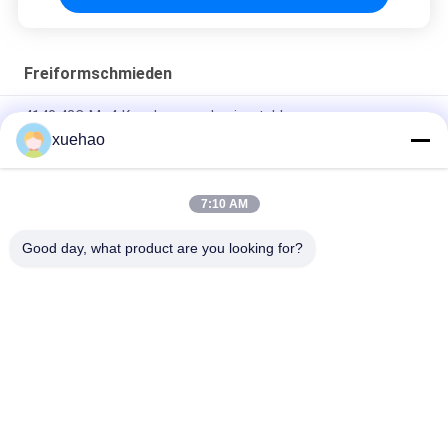
Freiformschmieden
4140 42CrMo4-Kopplung aus Legierstahl
xuehao
ASTM DIN EN Standard AISI 4340 40CrNi2Mo 1.6511
36CrNiMo4 Schraube
7:10 AM
EN 10250-2 S355J2G3 exzentrische Welle exzentrische
Kupplung geschmiedete Teile
Good day, what product are you looking for?
Beliebte Kategorien
Alle
Schwere 
Achswelleschmieden
Schmiedestücke 
Stahl
Schmiederohling 
Geschmiedete 
Des Gangs
Stahlflansche