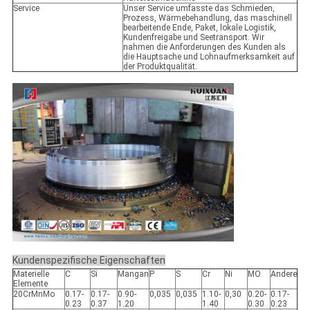
Service
Unser Service umfasste das Schmieden,
Prozess, Wärmebehandlung, das maschinell
bearbeitende Ende, Paket, lokale Logistik,
Kundenfreigabe und Seetransport. Wir
nahmen die Anforderungen des Kunden als
die Hauptsache und Lohnaufmerksamkeit auf
der Produktqualität.
Kundenspezifische Eigenschaften
Materielle
C
Si
Mangan
P
S
Cr
Ni
MO
Andere
Elemente
20CrMnMo
0.17-
0.17-
0.90-
0,035
0,035
1.10-
0,30
0.20-
0.17-
0.23
0.37
1.20
1.40
0.30
0.23