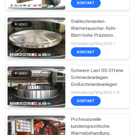
Hydropress
KONTAKT
QUALITÄTSKONTROLLE
Stahlschmieden-
Wärmetauscher-Rohr-
SITEMAP
Blatt-hohe Präzision
16MnD/20MnMo
Verhandlungsfähig MOQ:1
PRIVACY
KONTAKT
POLICY
Schwere Last SS Offene
Schmiedeanlagen
Großschmiedeanlagen
Verhandlungsfähig MOQ:1 Stück
KONTAKT
Professionelle
kundenspezifische
Wärmebehandlung