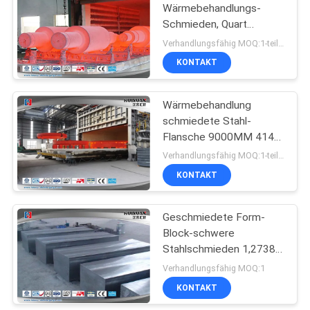
Wärmebehandlungs-
Schmieden, Quart
Löschen/Wellen-
Verhandlungsfähig MOQ:1-teilig
Schmieden
KONTAKT
normalisierend
Wärmebehandlung
schmiedete Stahl-
Flansche 9000MM 4140
34CrNiMo6 18CrNiMo7-
Verhandlungsfähig MOQ:1-teilig
6
KONTAKT
Geschmiedete Form-
Block-schwere
Stahlschmieden 1,2738
1,2311 1,2312 SP300
Verhandlungsfähig MOQ:1
SP350
KONTAKT