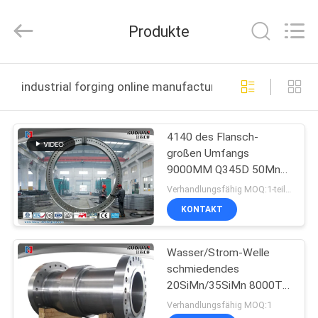
HUI
XUAN
NEW
Produkte
ENERGY
EQUIPMENT
CO.,LTD.
All
Rights
HAUS
Reserved.
industrial forging online manufacture
PRODUKTE
4140 des Flansch-
großen Umfangs
VIDEOS
9000MM Q345D 50Mn
industrieller
Verhandlungsfähig MOQ:1-teilig
geschmiedeter
ÜBER
KONTAKT
Durchmesser
UNS
Wasser/Strom-Welle
schmiedendes
FABRIK-
20SiMn/35SiMn 8000T
AUSFLUG
öffnen sich sterben
Verhandlungsfähig MOQ:1