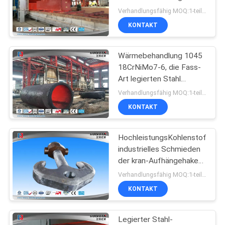
schmiedender Quart
Verhandlungsfähig MOQ:1-teilig
sterben für
KONTAKT
Wärmetauscher
Wärmebehandlung 1045
18CrNiMo7-6, die Fass-
Art legierten Stahl
schmiedender Quart
Verhandlungsfähig MOQ:1-teilig
9000MM schmiedet
KONTAKT
HochleistungsKohlenstoffstah
industrielles Schmieden
der kran-Aufhängehaken-
DG20Mn
Verhandlungsfähig MOQ:1-teilig
KONTAKT
Legierter Stahl-