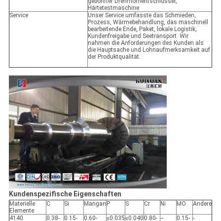
gebohrter Drehmomentschlüssel,
Härtetestmaschine
Service
Unser Service umfasste das Schmieden,
Prozess, Wärmebehandlung, das maschinell
bearbeitende Ende, Paket, lokale Logistik,
Kundenfreigabe und Seetransport. Wir
nahmen die Anforderungen des Kunden als
die Hauptsache und Lohnaufmerksamkeit auf
der Produktqualität.
Kundenspezifische Eigenschaften
Materielle
C
Si
Mangan
P
S
Cr
Ni
MO
Andere
Elemente
4140
0.38-
0.15-
0.60-
≤0.035
≤0.040
0.80-
--
0.15-
-