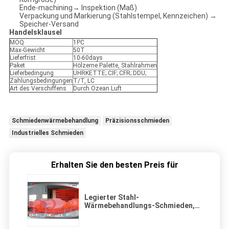
Ende-machining→ Inspektion (Maß)
Verpackung und Markierung (Stahlstempel, Kennzeichen) →
Speicher-Versand
Handelsklausel
MOQ
1PC
Max-Gewicht
50T
Lieferfrist
10-60days
Paket
Hölzerne Palette, Stahlrahmen
Lieferbedingung
UHRKETTE; CIF; CFR; DDU;
Zahlungsbedingungen
T/T, LC
Art des Verschiffens
Durch Ozean Luft
Schmiedenwärmebehandlung
Präzisionsschmieden
Industrielles Schmieden
Erhalten Sie den besten Preis für
Legierter Stahl-
Wärmebehandlungs-Schmieden,
Quart Löschen/Wellen-Schmieden
normalisierend