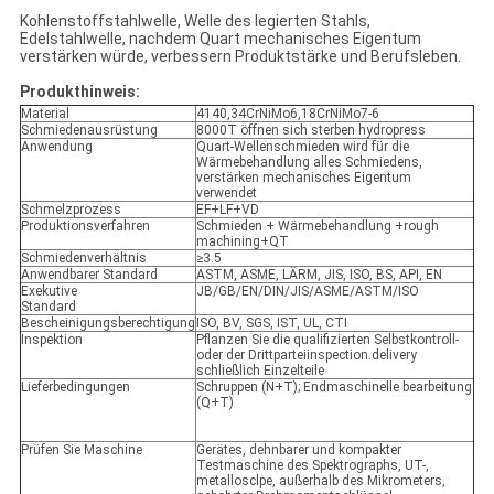
Kohlenstoffstahlwelle, Welle des legierten Stahls,
Edelstahlwelle, nachdem Quart mechanisches Eigentum
verstärken würde, verbessern Produktstärke und Berufsleben.
Produkthinweis:
Material
4140,34CrNiMo6,18CrNiMo7-6
Schmiedenausrüstung
8000T öffnen sich sterben hydropress
Anwendung
Quart-Wellenschmieden wird für die
Wärmebehandlung alles Schmiedens,
verstärken mechanisches Eigentum
verwendet
Schmelzprozess
EF+LF+VD
Produktionsverfahren
Schmieden + Wärmebehandlung +rough
machining+QT
Schmiedenverhältnis
≥3.5
Anwendbarer Standard
ASTM, ASME, LÄRM, JIS, ISO, BS, API, EN
Exekutive
JB/GB/EN/DIN/JIS/ASME/ASTM/ISO
Standard
Bescheinigungsberechtigung
ISO, BV, SGS, IST, UL, CTI
Inspektion
Pflanzen Sie die qualifizierten Selbstkontroll-
oder der Drittparteiinspection.delivery
schließlich Einzelteile
Lieferbedingungen
Schruppen (N+T); Endmaschinelle bearbeitung
(Q+T)
Prüfen Sie Maschine
Gerätes, dehnbarer und kompakter
Testmaschine des Spektrographs, UT-,
metallosclpe, außerhalb des Mikrometers,