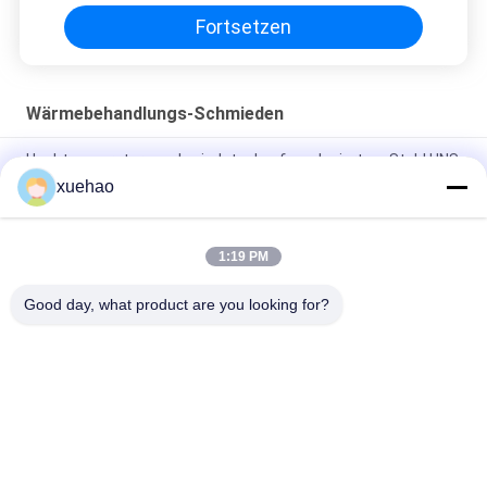
Fortsetzen
Wärmebehandlungs-Schmieden
Hochtemperaturgeschmiedeter Lauf aus legiertem Stahl UNS
N06617
xuehao
Schmiede aus Stahl aus Legierung QT 9000MM
1:19 PM
Art Wärmebehandlungs-Knetlegierungs-Stahlschmieden-
Schruppen des Fass-34CrNiMo6
Good day, what product are you looking for?
Beliebte Kategorien
Alle
Schwere 
Achswelleschmieden
Schmiedestücke 
Stahl
Schmiederohling 
Geschmiedete 