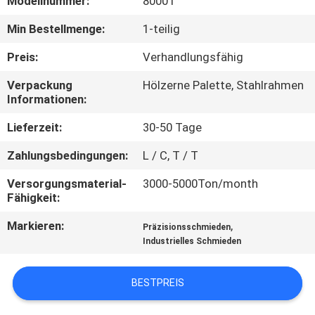
Modellnummer:
8000T
QUALITÄTSKONTROLLE
Min Bestellmenge:
1-teilig
Preis:
Verhandlungsfähig
SITEMAP
Verpackung
Hölzerne Palette, Stahlrahmen
Informationen:
PRIVACY
Lieferzeit:
30-50 Tage
POLICY
Zahlungsbedingungen:
L / C, T / T
Versorgungsmaterial-
3000-5000Ton/month
Fähigkeit:
Markieren:
,
Präzisionsschmieden
Industrielles Schmieden
BESTPREIS