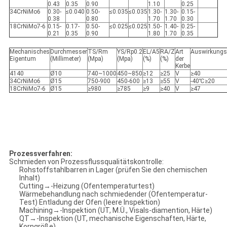
0.43
0.35
0.90
1.10
0.25
34CrNiMo6
0.30-
≤0.040
0.50-
≤0.035
≤0.035
1.30-
1.30-
0.15-
0.38
0.80
1.70
1.70
0.30
18CrNiMo7-6
0.15-
0.17-
0.50-
≤0.025
≤0.025
1.50-
1.40-
0.25-
0.21
0.35
0.90
1.80
1.70
0.35
Mechanisches
Durchmesser
TS/Rm
YS/Rp0.2
EL/A5
RA/Z
Art
Auswirkungs
Eigentum
(Millimeter)
(Mpa)
(Mpa)
(%)
(%)
der
Kerbe
4140
Ø10
740~1000
450~850
≥12
≥25
V
≥40
34CrNiMo6
Ø15
750-900
450-600
≥13
≥55
V
-40℃≥20
18CrNiMo7-6
Ø15
≥980
≥785
≥9
≥40
V
≥47
Prozessverfahren:
Schmieden von Prozessflussqualitätskontrolle:
Rohstoffstahlbarren in Lager (prüfen Sie den chemischen
Inhalt)
Cutting→-Heizung (Ofentemperaturtest)
Wärmebehandlung nach schmiedender (Ofentemperatur-
Test) Entladung der Ofen (leere Inspektion)
Machining→-Inspektion (UT, M.Ü., Visals-diamention, Härte)
QT→-Inspektion (UT, mechanische Eigenschaften, Härte,
Korngröße)