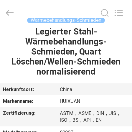
HUI
XUAN
NEW
ENERGY
EQUIPMENT
Wärmebehandlungs-Schmieden
CO.,LTD.
All
Rights
Legierter Stahl-
HAUS
Reserved.
Wärmebehandlungs-
PRODUKTE
Schmieden, Quart
Löschen/Wellen-Schmieden
VIDEOS
normalisierend
ÜBER
Herkunftsort:
China
UNS
Markenname:
HUIXUAN
Zertifizierung:
ASTM，ASME，DIN，JIS，
FABRIK-
ISO，BS，API，EN
AUSFLUG