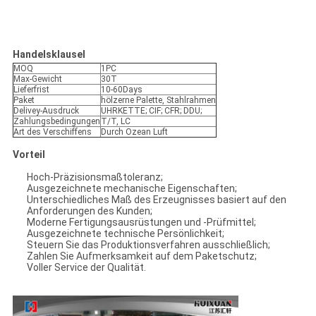
Handelsklausel
MOQ
1PC
Max-Gewicht
30T
Lieferfrist
10-60Days
Paket
hölzerne Palette, Stahlrahmen
Delivey-Ausdruck
UHRKETTE; CIF; CFR; DDU;
Zahlungsbedingungen
T/T, LC
Art des Verschiffens
Durch Ozean Luft
Vorteil
Hoch-Präzisionsmaßtoleranz;
Ausgezeichnete mechanische Eigenschaften;
Unterschiedliches Maß des Erzeugnisses basiert auf den
Anforderungen des Kunden;
Moderne Fertigungsausrüstungen und -Prüfmittel;
Ausgezeichnete technische Persönlichkeit;
Steuern Sie das Produktionsverfahren ausschließlich;
Zahlen Sie Aufmerksamkeit auf dem Paketschutz;
Voller Service der Qualität.