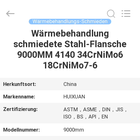
HUI
XUAN
NEW
ENERGY
EQUIPMENT
Wärmebehandlungs-Schmieden
CO.,LTD.
All
Rights
Wärmebehandlung
HAUS
Reserved.
schmiedete Stahl-Flansche
PRODUKTE
9000MM 4140 34CrNiMo6
18CrNiMo7-6
VIDEOS
Herkunftsort:
China
ÜBER
Markenname:
HUIXUAN
UNS
Zertifizierung:
ASTM，ASME，DIN，JIS，
ISO，BS，API，EN
FABRIK-
Modellnummer:
9000mm
AUSFLUG