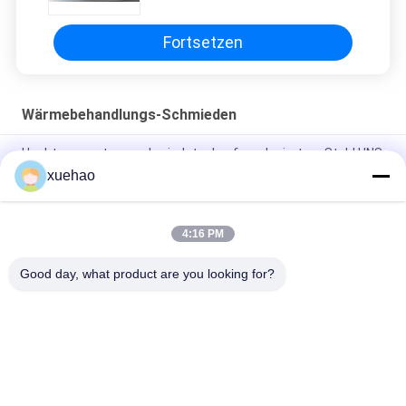
Fortsetzen
Wärmebehandlungs-Schmieden
Hochtemperaturgeschmiedeter Lauf aus legiertem Stahl UNS
N06617
xuehao
Schmiede aus Stahl aus Legierung QT 9000MM
4:16 PM
Art Wärmebehandlungs-Knetlegierungs-Stahlschmieden-
Schruppen des Fass-34CrNiMo6
Good day, what product are you looking for?
Beliebte Kategorien
Alle
Schwere 
Achswelleschmieden
Schmiedestücke 
Stahl