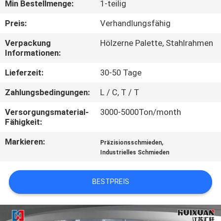
Min Bestellmenge:
1-teilig
QUALITÄTSKONTROLLE
Preis:
Verhandlungsfähig
Verpackung
Hölzerne Palette, Stahlrahmen
SITEMAP
Informationen:
Lieferzeit:
30-50 Tage
PRIVACY
Zahlungsbedingungen:
L / C, T / T
POLICY
Versorgungsmaterial-
3000-5000Ton/month
Fähigkeit:
Markieren:
,
Präzisionsschmieden
Industrielles Schmieden
BESTPREIS