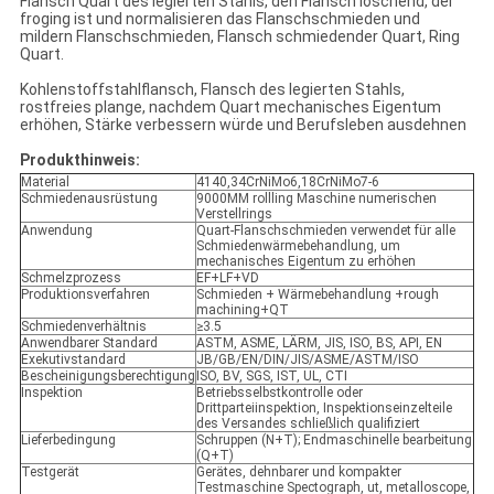
Flansch Quart des legierten Stahls, den Flansch löschend, der
froging ist und normalisieren das Flanschschmieden und
mildern Flanschschmieden, Flansch schmiedender Quart, Ring
Quart.
Kohlenstoffstahlflansch, Flansch des legierten Stahls,
rostfreies plange, nachdem Quart mechanisches Eigentum
erhöhen, Stärke verbessern würde und Berufsleben ausdehnen
Produkthinweis:
Material
4140,34CrNiMo6,18CrNiMo7-6
Schmiedenausrüstung
9000MM rollling Maschine numerischen
Verstellrings
Anwendung
Quart-Flanschschmieden verwendet für alle
Schmiedenwärmebehandlung, um
mechanisches Eigentum zu erhöhen
Schmelzprozess
EF+LF+VD
Produktionsverfahren
Schmieden + Wärmebehandlung +rough
machining+QT
Schmiedenverhältnis
≥3.5
Anwendbarer Standard
ASTM, ASME, LÄRM, JIS, ISO, BS, API, EN
Exekutivstandard
JB/GB/EN/DIN/JIS/ASME/ASTM/ISO
Bescheinigungsberechtigung
ISO, BV, SGS, IST, UL, CTI
Inspektion
Betriebsselbstkontrolle oder
Drittparteiinspektion, Inspektionseinzelteile
des Versandes schließlich qualifiziert
Lieferbedingung
Schruppen (N+T); Endmaschinelle bearbeitung
(Q+T)
Testgerät
Gerätes, dehnbarer und kompakter
Testmaschine Spectograph, ut, metalloscope,