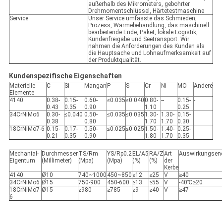
außerhalb des Mikrometers, gebohrter
Drehmomentschlüssel, Härtetestmaschine
Service
Unser Service umfasste das Schmieden,
Prozess, Wärmebehandlung, das maschinell
bearbeitende Ende, Paket, lokale Logistik,
Kundenfreigabe und Seetransport. Wir
nahmen die Anforderungen des Kunden als
die Hauptsache und Lohnaufmerksamkeit auf
der Produktqualität.
Kundenspezifische Eigenschaften
Materielle
C
Si
Mangan
P
S
Cr
Ni
MO
Andere
Elemente
4140
0.38-
0.15-
0.60-
≤0.035
≤0.040
0.80-
--
0.15-
-
0.43
0.35
0.90
1.10
0.25
34CrNiMo6
0.30-
≤0.040
0.50-
≤0.035
≤0.035
1.30-
1.30-
0.15-
0.38
0.80
1.70
1.70
0.30
18CrNiMo7-6
0.15-
0.17-
0.50-
≤0.025
≤0.025
1.50-
1.40-
0.25-
0.21
0.35
0.90
1.80
1.70
0.35
Mechanial-
Durchmesser
TS/Rm
YS/Rp0.2
EL/A5
RA/Z
Art
Auswirkungsene
Eigentum
(Millimeter)
(Mpa)
(Mpa)
(%)
(%)
der
Kerbe
4140
Ø10
740~1000
450~850
≥12
≥25
V
≥40
34CrNiMo6
Ø15
750-900
450-600
≥13
≥55
V
-40℃≥20
18CrNiMo7-
Ø15
≥980
≥785
≥9
≥40
V
≥47
6