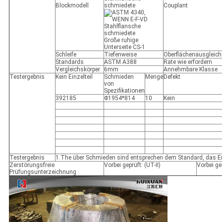
Blockmodell
Couplant
Große ruhige
Unterseite CS-1
Schleife
Tiefenweise
Oberflächenausgleich
Standards
ASTM A388
Rate wie erfordern
Vergleichskörper
6mm
Annehmbare Klasse
Testergebnis
Kein Einzelteil
Schmieden
Menge
Defekt
von
Spezifikationen
392185
Φ1954*814
10
Kein
Testergebnis
1.The über Schmieden sind entsprechen dem Standard, das Er
Zerstörungsfreie
Vorbei geprüft: (UT-II)
Vorbei ge
Prüfungsunterzeichnung