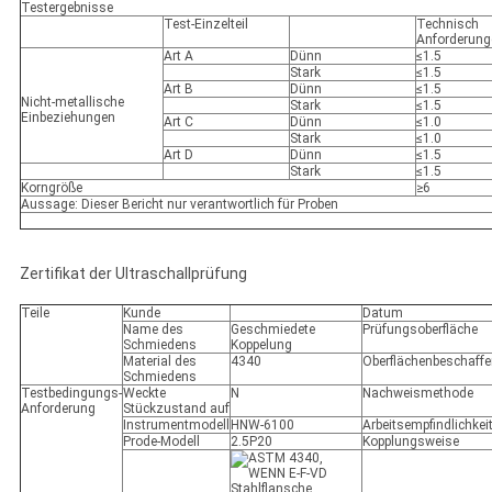
Testergebnisse
Test-Einzelteil
Technisch
Anforderung
Art A
Dünn
≤1.5
Stark
≤1.5
Art B
Dünn
≤1.5
Nicht-metallische
Stark
≤1.5
Einbeziehungen
Art C
Dünn
≤1.0
Stark
≤1.0
Art D
Dünn
≤1.5
Stark
≤1.5
Korngröße
≥6
Aussage: Dieser Bericht nur verantwortlich für Proben
Zertifikat der Ultraschallprüfung
Teile
Kunde
Datum
Name des
Geschmiedete
Prüfungsoberfläche
Schmiedens
Koppelung
Material des
4340
Oberflächenbeschaffe
Schmiedens
Testbedingungs-
Weckte
N
Nachweismethode
Anforderung
Stückzustand auf
Instrumentmodell
HNW-6100
Arbeitsempfindlichkei
Prode-Modell
2.5P20
Kopplungsweise