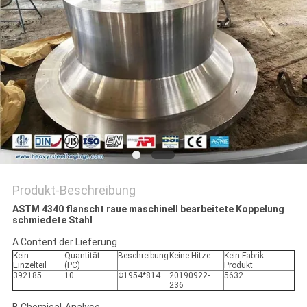
Produkt-Beschreibung
ASTM 4340 flanscht raue maschinell bearbeitete Koppelung
schmiedete Stahl
A.Content der Lieferung
Kein
Quantität
Beschreibung
Keine Hitze
Kein Fabrik-
Einzelteil
(PC)
Produkt
392185
10
Φ1954*814
20190922-
5632
236