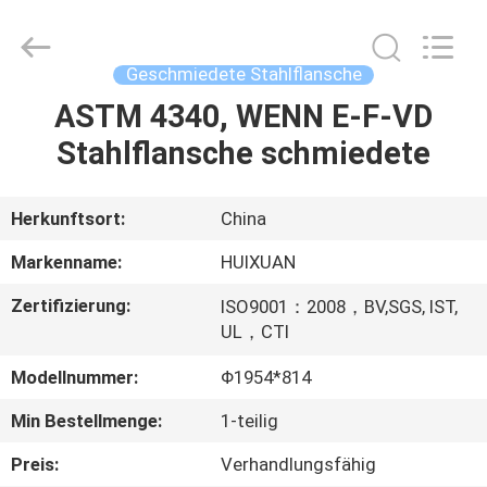
HUI
XUAN
NEW
ENERGY
EQUIPMENT
Geschmiedete Stahlflansche
CO.,LTD.
All
Rights
ASTM 4340, WENN E-F-VD
HAUS
Reserved.
Stahlflansche schmiedete
PRODUKTE
Herkunftsort:
China
VIDEOS
Markenname:
HUIXUAN
Zertifizierung:
ISO9001：2008，BV,SGS, IST,
ÜBER
UL，CTI
UNS
Modellnummer:
Φ1954*814
Min Bestellmenge:
1-teilig
FABRIK-
AUSFLUG
Preis:
Verhandlungsfähig