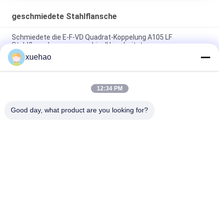
geschmiedete Stahlflansche
Schmiedete die E-F-VD Quadrat-Koppelung A105 LF
Stahlflansch-raues maschinell bearbeitet
xuehao
Edelstahl A105 16Mn schmiedete Flansch-hohe Präzisions-
Wärmebehandlung
12:34 PM
Rauer maschinell bearbeiteter geschmiedeter Stahl flanscht
das nicht rostende Freiformschmieden
Good day, what product are you looking for?
Beliebte Kategorien
Alle
Schwere 
Achswelleschmieden
Schmiedestücke 
Stahl
Schmiederohling 
Geschmiedete 
Des Gangs
Stahlflansche
Geschmiedeter 
Wärmebehandlungs-