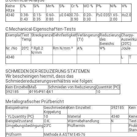
B.Chemical-Analyse
Keine
C%
Si%
Mn%
S%
Cr %
MO %
P%
Ni%
H%
Hitze
4340
0.38-
0.15-
0.60-
≤0.040
0.70-
0.20-
P≤0.035
1.65-
H≤2.0
0.43
0.35
0.80
0.90
0.30
2.00
C.Mechanical-Eigenschaften-Tests
Exemplar
Test
Streckgrenze
Dehnfestigkeit
Verlängerung
Reduzierung
Charpy-
Temp
(Tr)
des
Auswirku
Bereichs
(20℃)
Nr. /No
20℃
² Rp0.2
Rm N/mm ²
A%
Ψ%
Joule
N/mm
4340
L
T
SCHMIEDEN DER REDUZIERUNG STATEMEN
Wir bescheinigen hiermit, dass das
Schmiedereduzierungsverhältnis wie folgen:
Kein Einzelteil
Maß
Schmieden von Reduzierung
Quantität (PC)
392185
Φ1954*814
4:1
10
Metallografischer Prüfbericht
Beispielname
Geschmiedete
Kein Einzelteil:
392185
Kein
Koppelung
- YLQuantity (PC)
10
Material
4340
Kein
Beispielzustand
O.K.
Wärmebehandlung
N
Test
Umgebungsbedingung
23℃
Prüftermin
Prob
Stan
Prüfnorm
Methode A ASTM E45-76