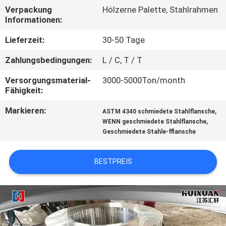
Verpackung
Hölzerne Palette, Stahlrahmen
QUALITÄTSKONTROLLE
Informationen:
Lieferzeit:
30-50 Tage
SITEMAP
Zahlungsbedingungen:
L / C, T / T
Versorgungsmaterial-
3000-5000Ton/month
PRIVACY
Fähigkeit:
POLICY
Markieren:
,
ASTM 4340 schmiedete Stahlflansche
,
WENN geschmiedete Stahlflansche
Geschmiedete Stahle-fflansche
BESTPREIS