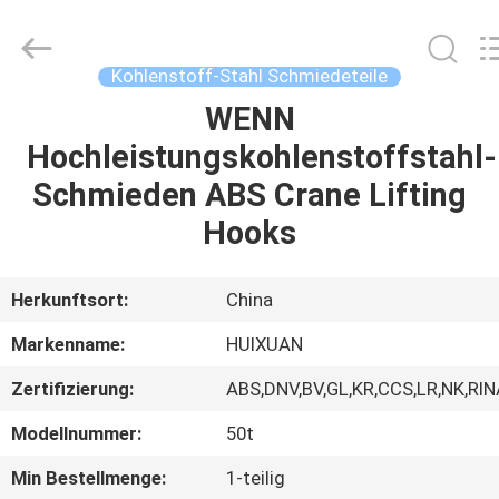
HUI
XUAN
NEW
ENERGY
EQUIPMENT
Kohlenstoff-Stahl Schmiedeteile
CO.,LTD.
All
Rights
WENN
HAUS
Reserved.
Hochleistungskohlenstoffstahl-
PRODUKTE
Schmieden ABS Crane Lifting
Hooks
VIDEOS
Herkunftsort:
China
ÜBER
Markenname:
HUIXUAN
UNS
Zertifizierung:
ABS,DNV,BV,GL,KR,CCS,LR,NK,RIN
FABRIK-
Modellnummer:
50t
AUSFLUG
Min Bestellmenge:
1-teilig