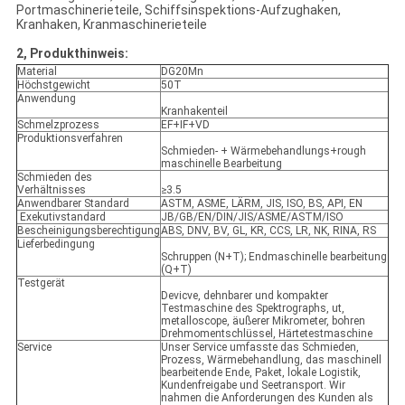
Portmaschinerieteile, Schiffsinspektions-Aufzughaken,
Kranhaken, Kranmaschinerieteile
2, Produkthinweis:
Material
DG20Mn
Höchstgewicht
50T
Anwendung
Kranhakenteil
Schmelzprozess
EF+IF+VD
Produktionsverfahren
Schmieden- + Wärmebehandlungs+rough
maschinelle Bearbeitung
Schmieden des
Verhältnisses
≥3.5
Anwendbarer Standard
ASTM, ASME, LÄRM, JIS, ISO, BS, API, EN
Exekutivstandard
JB/GB/EN/DIN/JIS/ASME/ASTM/ISO
Bescheinigungsberechtigung
ABS, DNV, BV, GL, KR, CCS, LR, NK, RINA, RS
Lieferbedingung
Schruppen (N+T); Endmaschinelle bearbeitung
(Q+T)
Testgerät
Devicve, dehnbarer und kompakter
Testmaschine des Spektrographs, ut,
metalloscope, äußerer Mikrometer, bohren
Drehmomentschlüssel, Härtetestmaschine
Service
Unser Service umfasste das Schmieden,
Prozess, Wärmebehandlung, das maschinell
bearbeitende Ende, Paket, lokale Logistik,
Kundenfreigabe und Seetransport. Wir
nahmen die Anforderungen des Kunden als