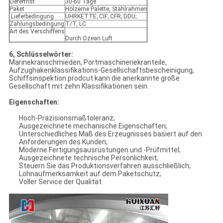
Lieferfrist
30-60 Tage
Paket
Hölzerne Palette, Stahlrahmen
Lieferbedingung
UHRKETTE; CIF; CFR; DDU;
Zahlungsbedingung
T/T, LC
Art des Verschiffens
Durch Ozean Luft
6, Schlüsselwörter:
Marinekranschmieden, Portmaschineriekranteile,
Aufzughakenklassifikations-Gesellschaftsbescheinigung,
Schiffsinspektion prodcut kann die anerkannte große
Gesellschaft mit zehn Klassifikationen sein.
Eigenschaften:
Hoch-Präzisionsmaßtoleranz;
Ausgezeichnete mechanische Eigenschaften;
Unterschiedliches Maß des Erzeugnisses basiert auf den
Anforderungen des Kunden;
Moderne Fertigungsausrüstungen und -Prüfmittel;
Ausgezeichnete technische Persönlichkeit;
Steuern Sie das Produktionsverfahren ausschließlich;
Lohnaufmerksamkeit auf dem Paketschutz;
Voller Service der Qualität.