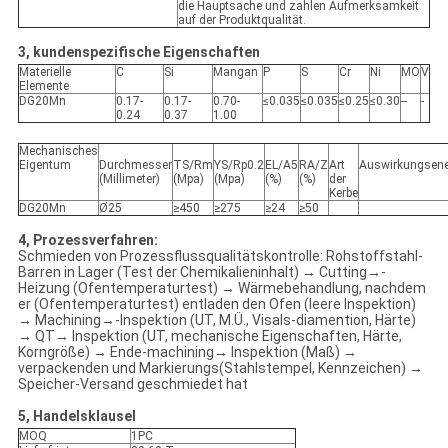
die Hauptsache und zahlen Aufmerksamkeit
auf der Produktqualität.
3, kundenspezifische Eigenschaften
Materielle
C
Si
Mangan
P
S
Cr
Ni
MO
V
Elemente
DG20Mn
0.17-
0.17-
0.70-
≤0.035
≤0.035
≤0.25
≤0.30
--
-
0.24
0.37
1.00
Mechanisches
Eigentum
Durchmesser
TS/Rm
YS/Rp0.2
EL/A5
RA/Z
Art
Auswirkungsene
(Millimeter)
(Mpa)
(Mpa)
(%)
(%)
der
Kerbe
DG20Mn
Ø25
≥450
≥275
≥24
≥50
4, Prozessverfahren:
Schmieden von Prozessflussqualitätskontrolle: Rohstoffstahl-
Barren in Lager (Test der Chemikalieninhalt) → Cutting→-
Heizung (Ofentemperaturtest) → Wärmebehandlung, nachdem
er (Ofentemperaturtest) entladen den Ofen (leere Inspektion)
→ Machining→-Inspektion (UT, M.Ü., Visals-diamention, Härte)
→ QT→ Inspektion (UT, mechanische Eigenschaften, Härte,
Korngröße) → Ende-machining→ Inspektion (Maß) →
verpackenden und Markierungs(Stahlstempel, Kennzeichen) →
Speicher-Versand geschmiedet hat
5, Handelsklausel
MOQ
1PC