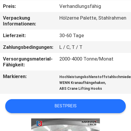
Preis:
Verhandlungsfähig
QUALITÄTSKONTROLLE
Verpackung
Hölzerne Palette, Stahlrahmen
Informationen:
SITEMAP
Lieferzeit:
30-60 Tage
Zahlungsbedingungen:
L / C, T / T
PRIVACY
POLICY
Versorgungsmaterial-
2000-4000 Tonne/Monat
Fähigkeit:
Markieren:
Hochleistungskohlenstoffstahlschmiede
,
WENN Kranaufhängehaken
ABS Crane Lifting Hooks
BESTPREIS