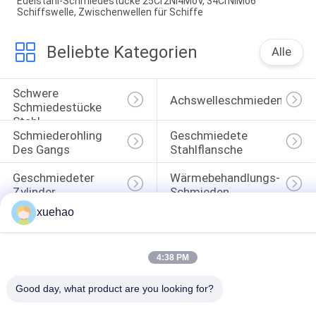
Edelstahl-Schmiedestücke 25Cr2Ni4MoV, 34CrNiMo6
Schiffswelle, Zwischenwellen für Schiffe
Beliebte Kategorien
Alle
Schwere 
Achswelleschmieden
Schmiedestücke 
Stahl
Schmiederohling 
Geschmiedete 
Des Gangs
Stahlflansche
Geschmiedeter 
Wärmebehandlungs-
Zylinder
Schmieden
xuehao
Legierter Stahl 
Freiformschmieden
Schmiedeteile
4:38 PM
Good day, what product are you looking for?