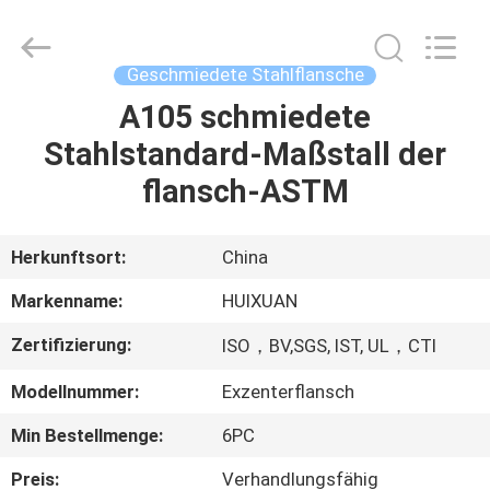
HUI
XUAN
NEW
ENERGY
EQUIPMENT
Geschmiedete Stahlflansche
CO.,LTD.
All
Rights
A105 schmiedete
HAUS
Reserved.
Stahlstandard-Maßstall der
PRODUKTE
flansch-ASTM
VIDEOS
Herkunftsort:
China
Markenname:
HUIXUAN
ÜBER
Zertifizierung:
ISO，BV,SGS, IST, UL，CTI
UNS
Modellnummer:
Exzenterflansch
FABRIK-
Min Bestellmenge:
6PC
AUSFLUG
Preis:
Verhandlungsfähig