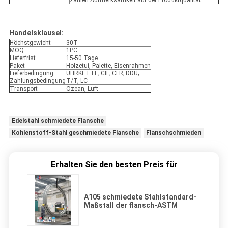
zahlen Aufmerksamkeit auf der Produktqualität.
Handelsklausel:
Höchstgewicht
30T
MOQ
1PC
Lieferfrist
15-50 Tage
Paket
Holzetui, Palette, Eisenrahmen
Lieferbedingung
UHRKETTE; CIF; CFR; DDU;
Zahlungsbedingung
T/T, LC
Transport
Ozean, Luft
Edelstahl schmiedete Flansche
Kohlenstoff-Stahl geschmiedete Flansche
Flanschschmieden
Erhalten Sie den besten Preis für
A105 schmiedete Stahlstandard-
Maßstall der flansch-ASTM