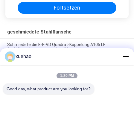
Fortsetzen
geschmiedete Stahlflansche
Schmiedete die E-F-VD Quadrat-Koppelung A105 LF
Stahlflansch-raues maschinell bearbeitet
xuehao
Edelstahl A105 16Mn schmiedete Flansch-hohe Präzisions-
Wärmebehandlung
1:20 PM
Rauer maschinell bearbeiteter geschmiedeter Stahl flanscht
das nicht rostende Freiformschmieden
Good day, what product are you looking for?
Beliebte Kategorien
Alle
Schwere 
Achswelleschmieden
Schmiedestücke 
Stahl