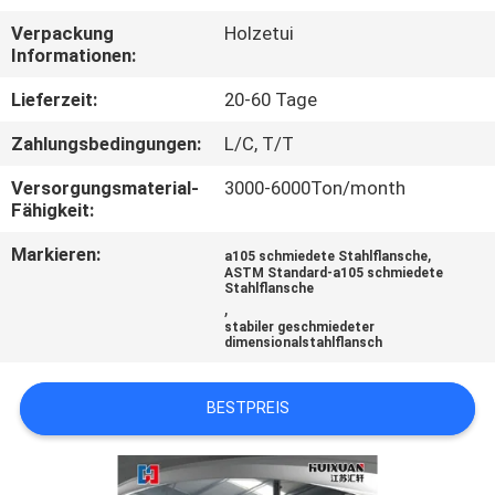
Verpackung
Holzetui
QUALITÄTSKONTROLLE
Informationen:
Lieferzeit:
20-60 Tage
SITEMAP
Zahlungsbedingungen:
L/C, T/T
PRIVACY
Versorgungsmaterial-
3000-6000Ton/month
Fähigkeit:
POLICY
Markieren:
,
a105 schmiedete Stahlflansche
ASTM Standard-a105 schmiedete
Stahlflansche
,
stabiler geschmiedeter
dimensionalstahlflansch
BESTPREIS