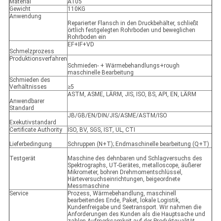
Material
A105
Gewicht
110KG
Anwendung
Reparierter Flansch in den Druckbehälter, schließt
örtlich festgelegten Rohrboden und beweglichen
Rohrboden ein
EF+IF+VD
Schmelzprozess
Produktionsverfahren
Schmieden- + Wärmebehandlungs+rough
maschinelle Bearbeitung
Schmieden des
Verhältnisses
≥5
ASTM, ASME, LÄRM, JIS, ISO, BS, API, EN, LÄRM
Anwendbarer
Standard
JB/GB/EN/DIN/JIS/ASME/ASTM/ISO
Exekutivstandard
Certificate Authority
ISO, BV, SGS, IST, UL, CTI
Lieferbedingung
Schruppen (N+T); Endmaschinelle bearbeitung (Q+T)
Testgerät
Maschine des dehnbaren und Schlagversuchs des
Spektrographs, UT-Gerätes, metalloscope, äußerer
Mikrometer, bohren Drehmomentschlüssel,
Härteversuchseinrichtungen, beigeordnete
Messmaschine
Service
Prozess, Wärmebehandlung, maschinell
bearbeitendes Ende, Paket, lokale Logistik,
Kundenfreigabe und Seetransport. Wir nahmen die
Anforderungen des Kunden als die Hauptsache und