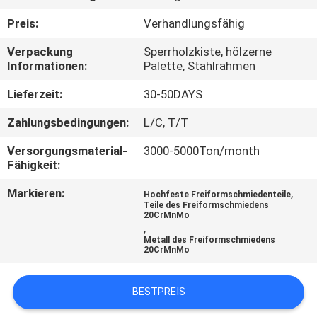
Preis:
Verhandlungsfähig
QUALITÄTSKONTROLLE
Verpackung
Sperrholzkiste, hölzerne
Informationen:
Palette, Stahlrahmen
SITEMAP
Lieferzeit:
30-50DAYS
PRIVACY
Zahlungsbedingungen:
L/C, T/T
POLICY
Versorgungsmaterial-
3000-5000Ton/month
Fähigkeit:
Markieren:
,
Hochfeste Freiformschmiedenteile
Teile des Freiformschmiedens
20CrMnMo
,
Metall des Freiformschmiedens
20CrMnMo
BESTPREIS