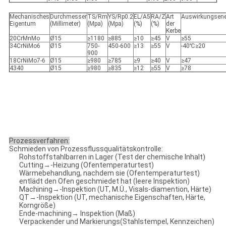
Mechanisches
Durchmesser
TS/Rm
YS/Rp0.2
EL/A5
RA/Z
Art
Auswirkungsene
Eigentum
(Millimeter)
(Mpa)
(Mpa)
(%)
(%)
der
Kerbe
20CrMnMo
Ø15
≥1180
≥885
≥10
≥45
V
≥55
34CrNiMo6
Ø15
750-
450-600
≥13
≥55
V
-40℃≥20
900
18CrNiMo7-6
Ø15
≥980
≥785
≥9
≥40
V
≥47
4340
Ø15
≥980
≥835
≥12
≥55
V
≥78
Prozessverfahren:
Schmieden von Prozessflussqualitätskontrolle:
Rohstoffstahlbarren in Lager (Test der chemische Inhalt)
Cutting→-Heizung (Ofentemperaturtest)
Wärmebehandlung, nachdem sie (Ofentemperaturtest)
entlädt den Ofen geschmiedet hat (leere Inspektion)
Machining→-Inspektion (UT, M.Ü., Visals-diamention, Härte)
QT→-Inspektion (UT, mechanische Eigenschaften, Härte,
Korngröße)
Ende-machining→ Inspektion (Maß)
Verpackender und Markierungs(Stahlstempel, Kennzeichen)