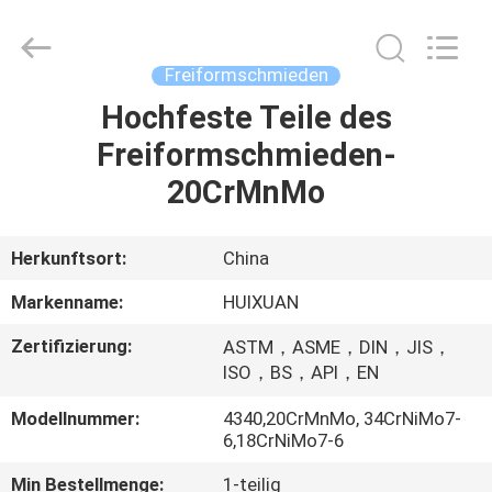
HUI
XUAN
NEW
ENERGY
EQUIPMENT
Freiformschmieden
CO.,LTD.
All
Rights
Hochfeste Teile des
HAUS
Reserved.
Freiformschmieden-
PRODUKTE
20CrMnMo
VIDEOS
Herkunftsort:
China
Markenname:
HUIXUAN
ÜBER
Zertifizierung:
ASTM，ASME，DIN，JIS，
UNS
ISO，BS，API，EN
Modellnummer:
4340,20CrMnMo, 34CrNiMo7-
FABRIK-
6,18CrNiMo7-6
AUSFLUG
Min Bestellmenge:
1-teilig