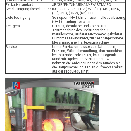
Anwendbarer Standard
ASTM, ASME, LÄRM, JIS, ISO, BS, API, EN
Exekutivstandard
JB/GB/EN/DIN/JIS/ASME/ASTM/ISO
Bescheinigungsberechtigung
ISO9001: 2008, TÜV (BV), (LR), ABS, RINA,
(GL), (KR), (DNV), (NK), PED.
Lieferbedingung
Schruppen (N+T); Endmaschinelle bearbeitung
(Q+T), ntriding Löschen
Testgerät
Gerätes, dehnbarer und kompakter
Testmaschine des Spektrographs, UT-,
metalloscope, äußerer Mikrometer, gebohrter
Durchmesser-Indikator, trilinear beigeordnete
Messmaschine, Härtetestmaschine
Service
Unser Service umfasste das Schmieden,
Prozess, Wärmebehandlung, das maschinell
bearbeitende Ende, Paket, lokale Logistik,
Kundenfreigabe und Seetransport. Wir
nahmen die Anforderungen des Kunden als
die Hauptsache und zahlen Aufmerksamkeit
auf der Produktqualität.