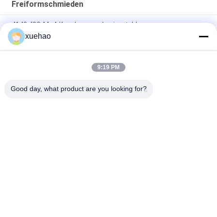
Freiformschmieden
4140 42CrMo4-Kopplung aus Legierstahl
xuehao
ASTM DIN EN Standard AISI 4340 40CrNi2Mo 1.6511
36CrNiMo4 Schraube
9:19 PM
EN 10250-2 S355J2G3 exzentrische Welle exzentrische
Kupplung geschmiedete Teile
Good day, what product are you looking for?
Beliebte Kategorien
Alle
Schwere 
Achswelleschmieden
Schmiedestücke 
Stahl
Schmiederohling 
Geschmiedete 
Des Gangs
Stahlflansche
Geschmiedeter 
Wärmebehandlungs-
Zylinder
Schmieden