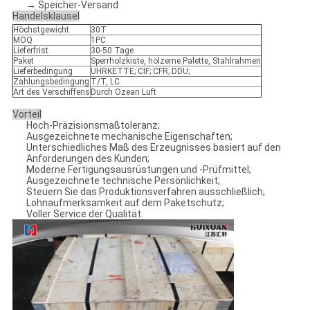
→ Speicher-Versand
Handelsklausel
Höchstgewicht
30T
MOQ
1PC
Lieferfrist
30-50 Tage
Paket
Sperrholzkiste, hölzerne Palette, Stahlrahmen
Lieferbedingung
UHRKETTE; CIF; CFR; DDU;
Zahlungsbedingung
T/T, LC
Art des Verschiffens
Durch Ozean Luft
Vorteil
Hoch-Präzisionsmaßtoleranz;
Ausgezeichnete mechanische Eigenschaften;
Unterschiedliches Maß des Erzeugnisses basiert auf den
Anforderungen des Kunden;
Moderne Fertigungsausrüstungen und -Prüfmittel;
Ausgezeichnete technische Persönlichkeit;
Steuern Sie das Produktionsverfahren ausschließlich;
Lohnaufmerksamkeit auf dem Paketschutz;
Voller Service der Qualität.