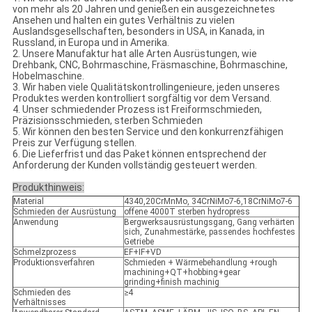
von mehr als 20 Jahren und genießen ein ausgezeichnetes
Ansehen und halten ein gutes Verhältnis zu vielen
Auslandsgesellschaften, besonders in USA, in Kanada, in
Russland, in Europa und in Amerika.
2. Unsere Manufaktur hat alle Arten Ausrüstungen, wie
Drehbank, CNC, Bohrmaschine, Fräsmaschine, Bohrmaschine,
Hobelmaschine.
3. Wir haben viele Qualitätskontrollingenieure, jeden unseres
Produktes werden kontrolliert sorgfältig vor dem Versand.
4. Unser schmiedender Prozess ist Freiformschmieden,
Präzisionsschmieden, sterben Schmieden
5. Wir können den besten Service und den konkurrenzfähigen
Preis zur Verfügung stellen.
6. Die Lieferfrist und das Paket können entsprechend der
Anforderung der Kunden vollständig gesteuert werden.
Produkthinweis:
Material
4340,20CrMnMo, 34CrNiMo7-6,18CrNiMo7-6
Schmieden der Ausrüstung
offene 4000T sterben hydropress
Anwendung
Bergwerksausrüstungsgang, Gang verhärten
sich, Zunahmestärke, passendes hochfestes
Getriebe
Schmelzprozess
EF+IF+VD
Produktionsverfahren
Schmieden + Wärmebehandlung +rough
machining+QT+hobbing+gear
grinding+finish machinig
Schmieden des
≥4
Verhältnisses