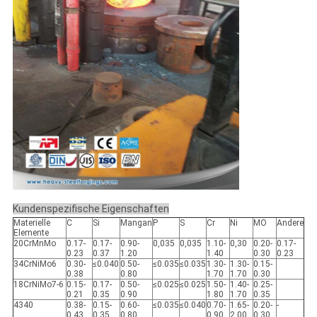
Kundenspezifische Eigenschaften
Materielle
C
Si
Mangan
P
S
Cr
Ni
MO
Andere
Elemente
20CrMnMo
0.17-
0.17-
0.90-
0,035
0,035
1.10-
0,30
0.20-
0.17-
0.23
0.37
1.20
1.40
0.30
0.23
34CrNiMo6
0.30-
≤0.040
0.50-
≤0.035
≤0.035
1.30-
1.30-
0.15-
0.38
0.80
1.70
1.70
0.30
18CrNiMo7-6
0.15-
0.17-
0.50-
≤0.025
≤0.025
1.50-
1.40-
0.25-
0.21
0.35
0.90
1.80
1.70
0.35
4340
0.38-
0.15-
0.60-
≤0.035
≤0.040
0.70-
1.65-
0.20-
-
0.43
0.35
0.80
0.90
2.00
0.30