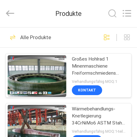
HUI
XUAN
NEW
Produkte
ENERGY
EQUIPMENT
CO.,LTD.
All
Rights
HAUS
36
Reserved.
Alle Produkte
Schwere
PRODUKTE
Schmiedestücke
Großes Hohlrad 1
Minenmaschiene
Stahl
VIDEOS
Freiformschmiedens
18CrNiMo7-6 4340 20
Verhandlungsfähig MOQ:1
CrMnMo
ÜBER
KONTAKT
35
UNS
Wärmebehandlungs-
Achswelleschmieden
Knetlegierung
FABRIK-
34CrNiMo6 ASTM Stahl-
AUSFLUG
Quart-Welle 8000T
Verhandlungsfähig MOQ:1-teilig