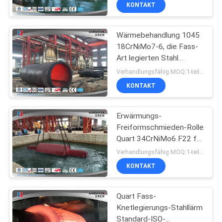
KONTAKT
QUALITÄTSKONTROLLE
Wärmebehandlung 1045
17
18CrNiMo7-6, die Fass-
SITEMAP
Art legierten Stahl
Schmiederohling
schmiedender Quart
Verhandlungsfähig MOQ:1-teilig
des Gangs
9000MM schmiedet
PRIVACY
KONTAKT
POLICY
Erwärmungs-
Freiformschmieden-Rolle
Quart 34CrNiMo6 F22 für
26
Schruppen
Verhandlungsfähig MOQ:1-teilig
geschmiedete
KONTAKT
Stahlflansche
Quart Fass-
Knetlegierungs-Stahllärm
Standard-ISO-