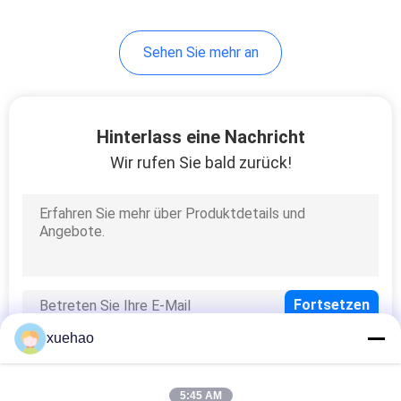
17
Sehen Sie mehr an
Kohlenstoff-Stahl
Schmiedeteile
Hinterlass eine Nachricht
Wir rufen Sie bald zurück!
21
Dampf-
Turbinenrotor-
Schmieden
xuehao
5:45 AM