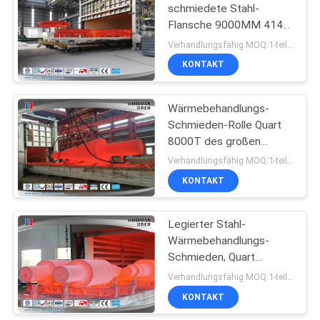
schmiedete Stahl-
Flansche 9000MM 4140
27
34CrNiMo6 18CrNiMo7-
Verhandlungsfähig MOQ:1-teilig
6
KONTAKT
Freiformschmieden
Wärmebehandlungs-
Schmieden-Rolle Quart
8000T des großen
Umfangs öffnen sich
Verhandlungsfähig MOQ:1-teilig
sterben Hydropress
KONTAKT
22
Legierter Stahl
Legierter Stahl-
Wärmebehandlungs-
Schmiedeteile
Schmieden, Quart
Löschen/Wellen-
Verhandlungsfähig MOQ:1-teilig
Schmieden
KONTAKT
normalisierend