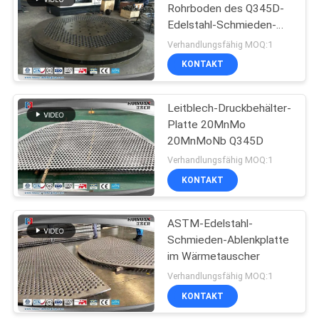
Rohrboden des Q345D-
Edelstahl-Schmieden-
27
Hochleistungs-ASME
Verhandlungsfähig MOQ:1
KONTAKT
Freiformschmieden
Leitblech-Druckbehälter-
Platte 20MnMo
20MnMoNb Q345D
Verhandlungsfähig MOQ:1
KONTAKT
22
Legierter Stahl
ASTM-Edelstahl-
Schmieden-Ablenkplatte
Schmiedeteile
im Wärmetauscher
Verhandlungsfähig MOQ:1
KONTAKT