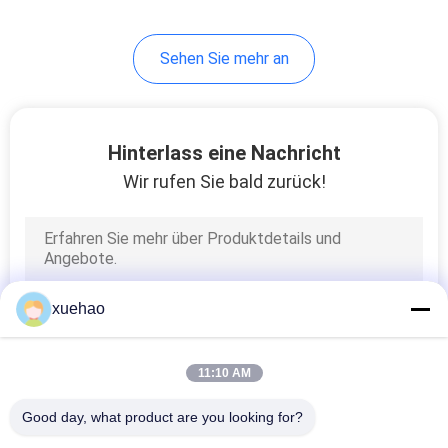
17
Sehen Sie mehr an
Kohlenstoff-Stahl
Schmiedeteile
Hinterlass eine Nachricht
Wir rufen Sie bald zurück!
21
Dampf-
xuehao
Turbinenrotor-
Schmieden
11:10 AM
Good day, what product are you looking for?