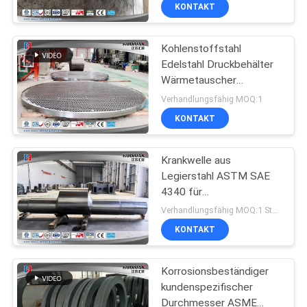
KONTAKT
QUALITÄTSKONTROLLE
Kohlenstoffstahl
17
Edelstahl Druckbehälter
SITEMAP
Wärmetauscher
Schmiederohling
Rohrblatt
Verhandlungsfähig MOQ:1
des Gangs
PRIVACY
KONTAKT
POLICY
Krankwelle aus
Legierstahl ASTM SAE
4340 für
26
Hydraulikpressen
Verhandlungsfähig MOQ:1 Stück
geschmiedete
KONTAKT
Stahlflansche
Korrosionsbeständiger
kundenspezifischer
Durchmesser ASME