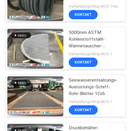
schmiedete rostfreie
Verhandlungsfähig MOQ:1-teilig
Flansche
KONTAKT
23
Geschmiedeter
5000mm ASTM
Kohlenstoffstahl-
Zylinder
Wärmetauscher-
Ablenkplatte
Verhandlungsfähig MOQ:1
KONTAKT
Seewasserentsalzungs-
14
Ausrüstungs-Schiff-
Wärmebehandlungs-
Rohr-Blätter 12x6
Verhandlungsfähig MOQ:1
Schmieden
KONTAKT
Druckbehälter-